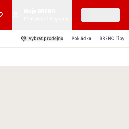
Moje BRENO
Přihlášení / Registrace
Vybrat prodejnu
Pokládka
BRENO Tipy
o, podlaha dělá domov