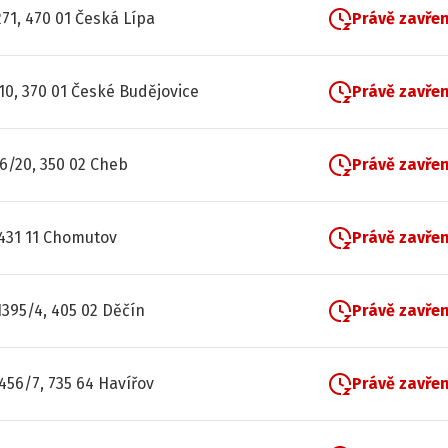
71, 470 01 Česká Lípa
Právě zavře
10, 370 01 České Budějovice
Právě zavře
6/20, 350 02 Cheb
Právě zavře
 431 11 Chomutov
Právě zavře
395/4, 405 02 Děčín
Právě zavře
1456/7, 735 64 Havířov
Právě zavře