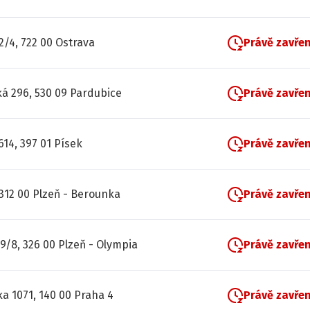
2/4, 722 00 Ostrava
Právě zavře
á 296, 530 09 Pardubice
Právě zavře
614, 397 01 Písek
Právě zavře
312 00 Plzeň - Berounka
Právě zavře
9/8, 326 00 Plzeň - Olympia
Právě zavře
ka 1071, 140 00 Praha 4
Právě zavře