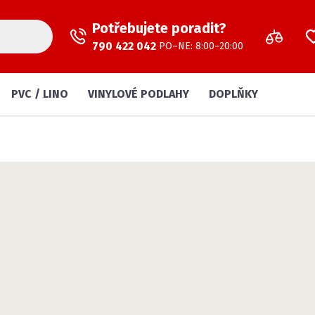
Potřebujete poradit?
790 422 042
PO–NE: 8:00–20:00
PVC / LINO
VINYLOVÉ PODLAHY
DOPLŇKY
ejvětší výběr v ČR - Bren