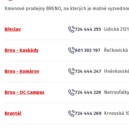
Kmenové prodejny BRENO, na kterých je možné vyzvednou
Břeclav
724 444 255
Lidická 3121
Brno - Kaskády
601 302 197
Řečkovická 
Brno - Komárov
724 444 247
Hněvkovské
Brno - OC Campus
724 444 229
Netroufalky
Bruntál
724 444 269
Krnovská 10