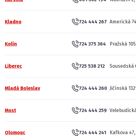
Kladno
724 444 267
Americká 74
Kolín
724 375 364
Pražská 105
Liberec
725 538 212
Sousedská 6
Mladá Boleslav
724 444 260
Jičínská 132
Most
724 444 259
Velebudická
Olomouc
724 444 241
Kafkova 47,