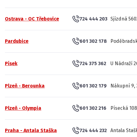
Ostrava - OC Třebovice
724 444 203
Sjízdná 560
Pardubice
601 302 178
Poděbradsk
Písek
724 375 362
U Nádraží 2
Plzeň - Berounka
601 302 179
Nákupní 9, 
Plzeň - Olympia
601 302 216
Písecká 108
Praha - Antala Staška
724 444 232
Antala Staš