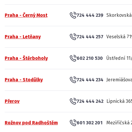
Praha - Černý Most
724 444 239
Skorkovská 
Praha - Letňany
724 444 257
Veselská 71
Praha - Štěrboholy
602 210 530
Ústřední 11
Praha - Stodůlky
724 444 234
Jeremiášova
Přerov
724 444 242
Lipnická 36
Rožnov pod Radhoštěm
601 302 201
Meziříčská 