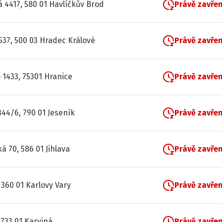
á 4417, 580 01 Havlíčkův Brod
Právě zavře
537, 500 03 Hradec Králové
Právě zavře
 1433, 75301 Hranice
Právě zavře
44/6, 790 01 Jeseník
Právě zavře
á 70, 586 01 Jihlava
Právě zavře
 360 01 Karlovy Vary
Právě zavře
 733 01 Karviná
Právě zavře