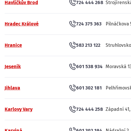
Havlíčkův Brod
724 444 268
Strojírensk
Hradec Králové
724 375 363
Pilnáčkova 
Hranice
583 213 122
Struhlovsko
Jeseník
601 538 934
Moravská 13
Jihlava
601 302 181
Pelhřimovsk
Karlovy Vary
724 444 258
Západní 41,
Karviná
601 302 194
Nádražní 2,