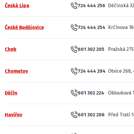
Česká Lípa
724 444 256
Děčínská 32
České Budějovice
724 444 254
Krčínova 16
Cheb
601 302 205
Pražská 275
Chomutov
724 444 294
Otvice 268,
Děčín
601 302 224
Oblouková 1
Havířov
601 302 206
Před Tratí 