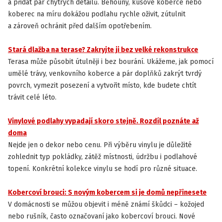
a přidat pár chytrých detailů. Běhouny, kusové koberce nebo
koberec na míru dokážou podlahu rychle oživit, zútulnit
a zároveň ochránit před dalším opotřebením.
Stará dlažba na terase? Zakryjte ji bez velké rekonstrukce
JAK VYBRAT PODLAHU
Terasa může působit útulněji i bez bourání. Ukážeme, jak pomocí
umělé trávy, venkovního koberce a pár doplňků zakrýt tvrdý
povrch, vymezit posezení a vytvořit místo, kde budete chtít
trávit celé léto.
Vinylové podlahy vypadají skoro stejně. Rozdíl poznáte až
JAK VYBRAT PODLAHU
doma
Nejde jen o dekor nebo cenu. Při výběru vinylu je důležité
zohlednit typ pokládky, zátěž místnosti, údržbu i podlahové
topení. Konkrétní kolekce vinylu se hodí pro různé situace.
Kobercoví brouci: S novým kobercem si je domů nepřinesete
ZAJÍMAVOSTI
V domácnosti se můžou objevit i méně známí škůdci – kožojed
nebo rušník, často označovaní jako kobercoví brouci. Nové