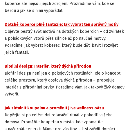
koberce ale nejsou jejich zdrojem. Prozradíme vám, kde se
berou a jak se s nimi vypořádat.
Dětské koberce plné fantazie: Jak vybrat ten správný motiv
INSPIRACE
Objevte pestrý svět motivů na dětských kobercích – od zvířátek
a pohádkových vzorů přes silnice až po naučné motivy.
Poradíme, jak vybrat koberec, který bude děti bavit i rozvíjet
jejich fantazii.
Biofilní design: Interiér, který dýchá přírodou
INSPIRACE
Biofilní design není jen o pokojových rostlinách. Jde o koncept
celého prostoru, který doslova dýchá přírodou – propojuje
interiér s přírodními prvky. Poradíme vám, jak takový živý domov
vytvořit.
Jak zútulnit koupelnu a proměnit ji ve wellness oázu
INSPIRACE
Dopřejte si po celém dni relaxační rituál v pohodlí vašeho
domova. Proměňte koupelnu v místo, kde zpomalíte
a načerpáte energii. Máme pro vás tipy, jak si zařídit domácí