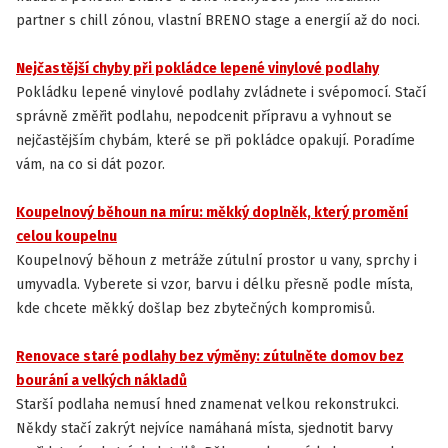
partner s chill zónou, vlastní BRENO stage a energií až do noci.
Nejčastější chyby při pokládce lepené vinylové podlahy
INSTALACE A ÚDRŽBA PODLAH
Pokládku lepené vinylové podlahy zvládnete i svépomocí. Stačí
správně změřit podlahu, nepodcenit přípravu a vyhnout se
nejčastějším chybám, které se při pokládce opakují. Poradíme
vám, na co si dát pozor.
Koupelnový běhoun na míru: měkký doplněk, který promění
INSPIRACE
celou koupelnu
Koupelnový běhoun z metráže zútulní prostor u vany, sprchy i
umyvadla. Vyberete si vzor, barvu i délku přesně podle místa,
kde chcete měkký došlap bez zbytečných kompromisů.
Renovace staré podlahy bez výměny: zútulněte domov bez
INSPIRACE
bourání a velkých nákladů
Starší podlaha nemusí hned znamenat velkou rekonstrukci.
Někdy stačí zakrýt nejvíce namáhaná místa, sjednotit barvy