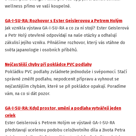
wellness přímo ve vaší koupelně.
GA-I-SU-RA: Rozhovor s Ester Geislerovou a Petrem Holým
ZAJÍMAVOSTI
Jak vznikla výstava GA-I-SU-RA a co za ní stojí? Ester Geislerová
a Petr Holý otevřeně odpovídají na naše otázky a odhalují
zákulisí jejího vzniku. Přinášíme rozhovor, který vás vtáhne do
světa japanologie i osobních příběhů.
Nejčastější chyby při pokládce PVC podlahy
INSTALACE A ÚDRŽBA PODLAH
Pokládku PVC podlahy zvládnete jednoduše i svépomocí. Stačí
správně změřit podlahu, nepodcenit přípravu a vyhnout se
nejčastějším chybám, které se při pokládce opakují. Poradíme
vám, na co si dát pozor.
GA-I-SU-RA: Když prostor, umění a podlaha vytvářejí jeden
ZAJÍMAVOSTI
celek
Ester Geislerová s Petrem Holým ve výstavě GA-I-SU-RA
představují ucelenou podobu celoživotního díla a života Petra