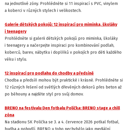
na jednotlivé zóny. Prohlédněte si 11 inspirací s PVC, vinylem
a koberci v různých stylech i velikostech.
Galerie dětských pokojů: 12 inspirací pro miminka, školáky
INSPIRACE
i teenagery
Prohlédněte si galerii dětských pokojů pro miminka, školáky
i teenagery a načerpejte inspiraci pro kombinování podlah,
koberců, barev, nábytku i doplňků v pokojích pro děti každého
věku i stylu.
12 inspirací pro podlahu do chodby a předsíně
INSPIRACE
Chodba a předsíň mohou být praktické i krásné. Prohlédněte si
12 různých řešení od světlých dřevěných dekorů přes beton až
po běhouny a najděte styl pro svůj domov.
BRENO na festivalu Den fotbalu Polička: BRENO stage a chill
ZAJÍMAVOSTI
zóna
Na stadionu SK Polička se 3. a 4. července 2026 potkal fotbal,
hudba a pohodlí. BRENO u toho nechybělo jako mediální