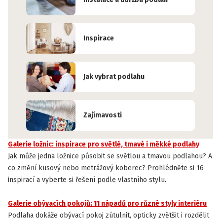
Inspirace
Jak vybrat podlahu
Zajímavosti
Galerie ložnic: inspirace pro světlé, tmavé i měkké podlahy
INSPIRACE
Jak může jedna ložnice působit se světlou a tmavou podlahou? A
co změní kusový nebo metrážový koberec? Prohlédněte si 16
inspirací a vyberte si řešení podle vlastního stylu.
Galerie obývacích pokojů: 11 nápadů pro různé styly interiéru
INSPIRACE
Podlaha dokáže obývací pokoj zútulnit, opticky zvětšit i rozdělit