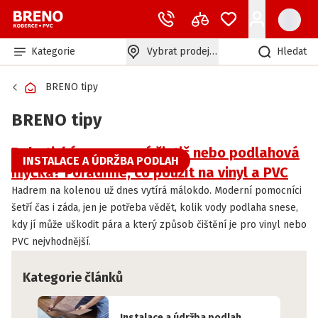
Kategorie
Vybrat prodejnu
Hledat
BRENO tipy
BRENO tipy
Robotický mop, parní čistič nebo podlahová
INSTALACE A ÚDRŽBA PODLAH
myčka? Poradíme, co použít na vinyl a PVC
Hadrem na kolenou už dnes vytírá málokdo. Moderní pomocníci
šetří čas i záda, jen je potřeba vědět, kolik vody podlaha snese,
kdy jí může uškodit pára a který způsob čištění je pro vinyl nebo
PVC nejvhodnější.
Kategorie článků
Instalace a údržba podlah