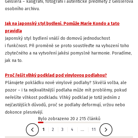
Geislera – kaligrafii, fotografii i autentické předměty z Geislerova
osobního archivu.
Jak na japonský styl bydlení. Pomůže Marie Kondo a tato
INSPIRACE
pravidla
Japonský styl bydlení vnáší do domovů jednoduchost
i funkčnost. Při proměně se proto soustřeďte na vyhození toho
zbytečného a na vytvoření jakési pomyslné harmonie. Poradíme,
jak na to.
Proč řešit vlhký podklad pod vinylovou podlahou?
INSTALACE A ÚDRŽBA PODLAH
Plánujete pokládku nové vinylové podlahy? Skvělá volba, ale
pozor – i ta nejkvalitnější podlaha může mít problémy, pokud
neřešíte vlhkost podkladu. Vlhký podklad je totiž jedním z
nejčastějších důvodů, proč se podlahy deformují, vržou nebo
dokonce plesnivějí.
Bylo zobrazeno 20 z 215 článků
1
2
3
4
…
11