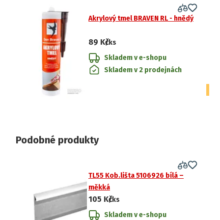
Akrylový tmel BRAVEN RL - hnědý
89 Kč
/ks
Skladem v e-shopu
Skladem v 2 prodejnách
CE
Podobné produkty
TL55 Kob.lišta 5106926 bílá –
měkká
105 Kč
/ks
Skladem v e-shopu