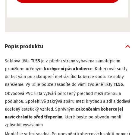
Popis produktu
Soklová lišta
TL55
je z přední strany vybavena samolepicím
proužkem určeným
k uchycení pásu koberce
. Kobercové sokly
do lišt vám při zakoupení metrážního koberce spolu se sokly
nařežeme. Vy už je pouze zasadíte do vámi zvolené lišty
TL55
.
Obvodová PVC lišta vytváří přirozený přechod mezi stěnou a
podlahou. Spolehlivě zakrývá spáru mezi krytinou a zdí a dodává
ucelený estetický vzhled. Správným
zakončením koberce jej
navíc chráníte před třepením
, které byste po obvodu mohli
způsobit vysáváním
Montáž je velmi snadná. Po upevnění kobercových soklů pomocí