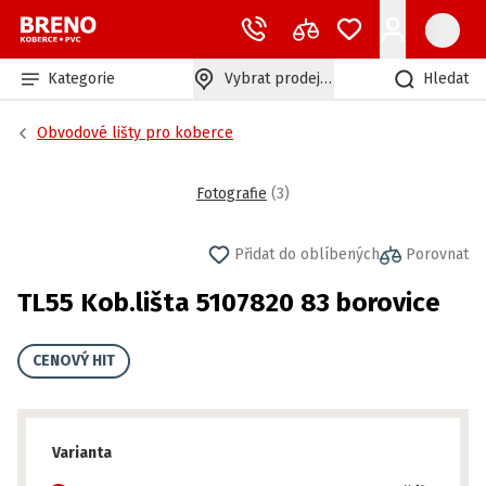
Kategorie
Vybrat prodejnu
Hledat
Obvodové lišty pro koberce
Fotografie
(
3
)
Přidat do oblíbených
Porovnat
TL55 Kob.lišta 5107820 83 borovice
CENOVÝ HIT
Varianta