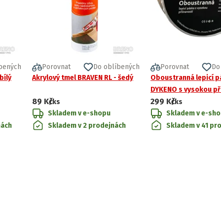
bených
Porovnat
Do oblíbených
Porovnat
Do
bílý
Akrylový tmel BRAVEN RL - šedý
Oboustranná lepicí 
DYKENO s vysokou při
89 Kč
299 Kč
/ks
/ks
Skladem v e-shopu
Skladem v e-sh
nách
Skladem v 2 prodejnách
Skladem v 41 pr