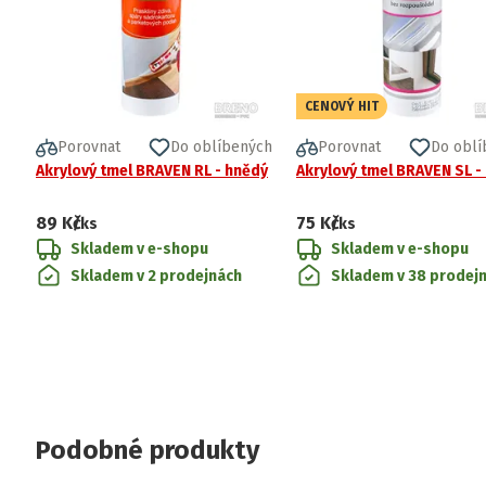
CENOVÝ HIT
Porovnat
Do oblíbených
Porovnat
Do oblí
Akrylový tmel BRAVEN RL - hnědý
Akrylový tmel BRAVEN SL - 
89 Kč
75 Kč
/ks
/ks
Skladem v e-shopu
Skladem v e-shopu
Skladem v 2 prodejnách
Skladem v 38 prodej
Podobné produkty