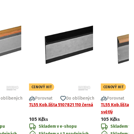
CENOVÝ HIT
CENOVÝ HIT
 oblíbených
Porovnat
Do oblíbených
Porovnat
TL55 Kob.lišta 5107821 110 černá
TL55 Kob.lišta 5
světlý
105 Kč
105 Kč
/ks
/ks
opu
Skladem v e-shopu
Skladem v 
odejnách
Skladem v 43 prodejnách
Skladem v 