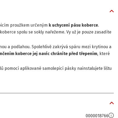
epicím proužkem určeným
k uchycení pásu koberce
.
koberce spolu se sokly nařežeme. Vy už je pouze zasadíte
nou a podlahou. Spolehlivě zakrývá spáru mezi krytinou a
nčením koberce jej navíc chráníte před třepením
, které
ů pomocí aplikované samolepicí pásky nainstalujete lištu
0000018766