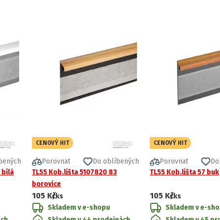
CENOVÝ HIT
CENOVÝ HIT
bených
Porovnat
Do oblíbených
Porovnat
Do
 bílá
TL55 Kob.lišta 5107820 83
TL55 Kob.lišta 57 buk
borovice
105 Kč
105 Kč
/ks
/ks
Skladem v e-shopu
Skladem v e-sh
ách
Skladem v 44 prodejnách
Skladem v 45 pr