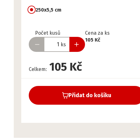
250x5,5 cm
Připraveno
Počet kusů
Cena za ks
105 Kč
ks
105 Kč
Celkem
:
Přidat do košíku