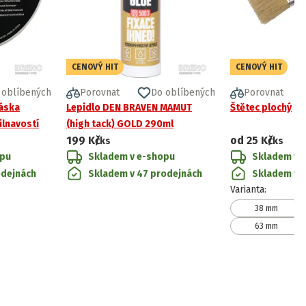
CENOVÝ HIT
CENOVÝ HIT
 oblíbených
Porovnat
Do oblíbených
Porovnat
páska
Lepidlo DEN BRAVEN MAMUT
Štětec plochý
lnavostí
(high tack) GOLD 290ml
199 Kč
od
25 Kč
/ks
/ks
opu
Skladem v e-shopu
Skladem v 
odejnách
Skladem v 47 prodejnách
Skladem v 
Varianta
:
38 mm
63 mm