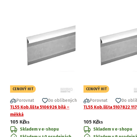
CENOVÝ HIT
CENOVÝ HIT
Porovnat
Do oblíbených
Porovnat
Do oblí
TL55 Kob.lišta 5106926 bílá –
TL55 Kob.lišta 5107822 117
měkká
105 Kč
105 Kč
/ks
/ks
Skladem v e-shopu
Skladem v e-shopu
Skladem v 40 prodejnách
Skladem v 9 prodejn