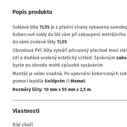
Popis produktu
Soklová lišta
TL55
je z přední strany vybavena samol
Kobercové sokly do lišt vám při zakoupení metrážního 
do vámi zvolené lišty
TL55
.
Obvodová PVC lišta vytváří přirozený přechod mezi stě
zdí a dodává ucelený estetický vzhled. Správným
zako
byste po obvodu mohli způsobit vysáváním
Montáž je velmi snadná. Po upevnění kobercových sokl
pomocí lepidla
Goldprén
či
Mamut
.
Rozměry lišty: 10 mm x 55 mm x 2,5 m.
Vlastnosti
Kód zboží