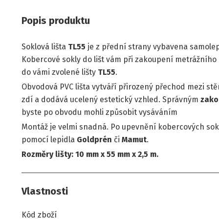
Popis produktu
Soklová lišta
TL55
je z přední strany vybavena samol
Kobercové sokly do lišt vám při zakoupení metrážního 
do vámi zvolené lišty
TL55
.
Obvodová PVC lišta vytváří přirozený přechod mezi stě
zdí a dodává ucelený estetický vzhled. Správným
zako
byste po obvodu mohli způsobit vysáváním
Montáž je velmi snadná. Po upevnění kobercových sokl
pomocí lepidla
Goldprén
či
Mamut
.
Rozměry lišty: 10 mm x 55 mm x 2,5 m.
Vlastnosti
Kód zboží