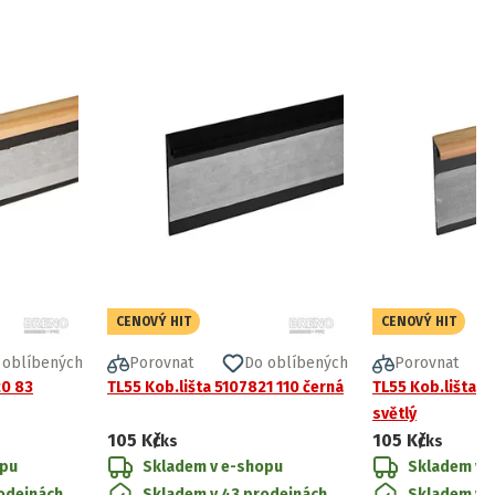
CENOVÝ HIT
CENOVÝ HIT
 oblíbených
Porovnat
Do oblíbených
Porovnat
20 83
TL55 Kob.lišta 5107821 110 černá
TL55 Kob.lišta 5
světlý
105 Kč
105 Kč
/ks
/ks
opu
Skladem v e-shopu
Skladem v 
odejnách
Skladem v 43 prodejnách
Skladem v 