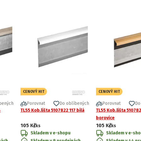
CENOVÝ HIT
CENOVÝ HIT
bených
Porovnat
Do oblíbených
Porovnat
Do
4
TL55 Kob.lišta 5107822 117 bílá
TL55 Kob.lišta 51078
borovice
105 Kč
105 Kč
/ks
/ks
Skladem v e-shopu
Skladem v e-sh
nách
Skladem v 9 prodejnách
Skladem v 44 pr