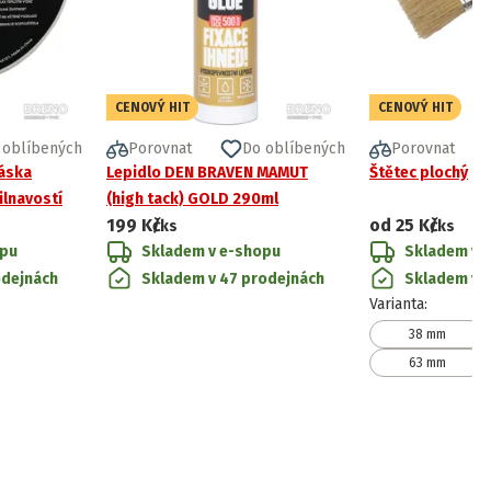
CENOVÝ HIT
CENOVÝ HIT
 oblíbených
Porovnat
Do oblíbených
Porovnat
páska
Lepidlo DEN BRAVEN MAMUT
Štětec plochý
lnavostí
(high tack) GOLD 290ml
199 Kč
od
25 Kč
/ks
/ks
opu
Skladem v e-shopu
Skladem v 
odejnách
Skladem v 47 prodejnách
Skladem v 
Varianta
:
38 mm
63 mm