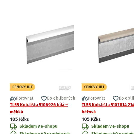
CENOVÝ HIT
CENOVÝ HIT
Porovnat
Do oblíbených
Porovnat
Do oblí
TL55 Kob.lišta 5106926 bílá –
TL55 Kob.lišta 5107814 21
měkká
béžová
105 Kč
105 Kč
/ks
/ks
Skladem v e-shopu
Skladem v e-shopu
Skladem v 40 prodejnách
Skladem v 40 prodej