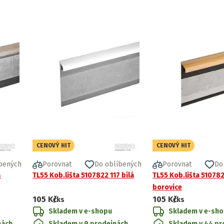
CENOVÝ HIT
CENOVÝ HIT
bených
Porovnat
Do oblíbených
Porovnat
Do
4
TL55 Kob.lišta 5107822 117 bílá
TL55 Kob.lišta 51078
borovice
105 Kč
105 Kč
/ks
/ks
Skladem v e-shopu
Skladem v e-sh
nách
Skladem v 9 prodejnách
Skladem v 44 pr