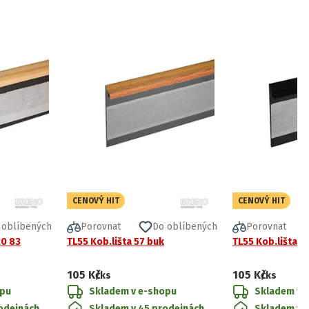
CENOVÝ HIT
CENOVÝ HIT
 oblíbených
Porovnat
Do oblíbených
Porovnat
20 83
TL55 Kob.lišta 57 buk
TL55 Kob.lišta 5
105 Kč
105 Kč
/ks
/ks
opu
Skladem v e-shopu
Skladem v 
odejnách
Skladem v 45 prodejnách
Skladem v 