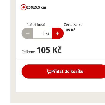
250x5,5 cm
Připraveno
Počet kusů
Cena za ks
105 Kč
ks
105 Kč
Celkem
:
Přidat do košíku