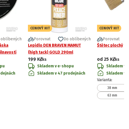
CENOVÝ HIT
CENOVÝ HIT
 oblíbených
Porovnat
Do oblíbených
Porovnat
páska
Lepidlo DEN BRAVEN MAMUT
Štětec plochý
lnavostí
(high tack) GOLD 290ml
199 Kč
od
25 Kč
/ks
/ks
opu
Skladem v e-shopu
Skladem v 
odejnách
Skladem v 47 prodejnách
Skladem v 
Varianta
:
38 mm
63 mm