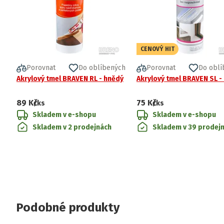
CENOVÝ HIT
Porovnat
Do oblíbených
Porovnat
Do oblí
Akrylový tmel BRAVEN RL - hnědý
Akrylový tmel BRAVEN SL - 
89 Kč
75 Kč
/ks
/ks
Skladem v e-shopu
Skladem v e-shopu
Skladem v 2 prodejnách
Skladem v 39 prodej
Podobné produkty