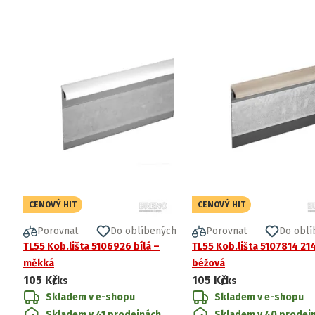
CENOVÝ HIT
CENOVÝ HIT
Porovnat
Do oblíbených
Porovnat
Do oblí
TL55 Kob.lišta 5106926 bílá –
TL55 Kob.lišta 5107814 21
měkká
béžová
105 Kč
105 Kč
/ks
/ks
Skladem v e-shopu
Skladem v e-shopu
Skladem v 41 prodejnách
Skladem v 40 prodej