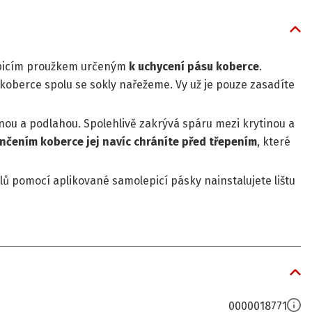
epicím proužkem určeným
k uchycení pásu koberce
.
koberce spolu se sokly nařežeme. Vy už je pouze zasadíte
nou a podlahou. Spolehlivě zakrývá spáru mezi krytinou a
nčením koberce jej navíc chráníte před třepením
, které
ů pomocí aplikované samolepicí pásky nainstalujete lištu
0000018771