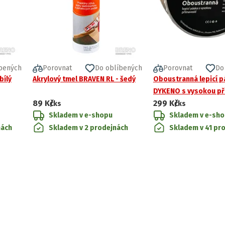
bených
Porovnat
Do oblíbených
Porovnat
Do
bílý
Akrylový tmel BRAVEN RL - šedý
Oboustranná lepicí 
DYKENO s vysokou při
89 Kč
299 Kč
/ks
/ks
Skladem v e-shopu
Skladem v e-sh
nách
Skladem v 2 prodejnách
Skladem v 41 pr