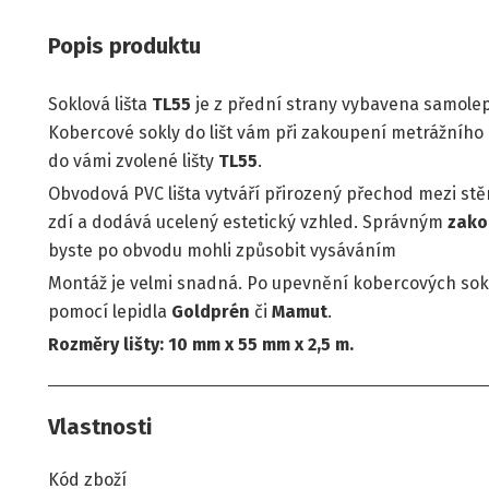
Popis produktu
Soklová lišta
TL55
je z přední strany vybavena samol
Kobercové sokly do lišt vám při zakoupení metrážního 
do vámi zvolené lišty
TL55
.
Obvodová PVC lišta vytváří přirozený přechod mezi stě
zdí a dodává ucelený estetický vzhled. Správným
zako
byste po obvodu mohli způsobit vysáváním
Montáž je velmi snadná. Po upevnění kobercových sokl
pomocí lepidla
Goldprén
či
Mamut
.
Rozměry lišty: 10 mm x 55 mm x 2,5 m.
Vlastnosti
Kód zboží