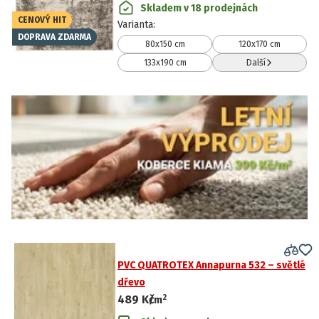
Skladem v 18 prodejnách
CENOVÝ HIT
Varianta
:
DOPRAVA ZDARMA
80x150 cm
120x170 cm
133x190 cm
Další
PVC QUATROTEX Annapurna 532 – světlé
dřevo
2
489 Kč
/
m