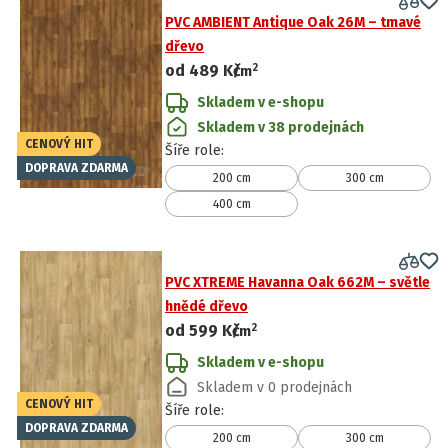
PVC AMBIENT Antique Oak 26M – tmavé
dřevo
2
od
489 Kč
/
m
Skladem v e-shopu
Skladem v 38 prodejnách
CENOVÝ HIT
Šíře role
:
DOPRAVA ZDARMA
200 cm
300 cm
400 cm
PVC XTREME Havanna Oak 662M – světle
hnědé dřevo
2
od
599 Kč
/
m
Skladem v e-shopu
Skladem v 0 prodejnách
CENOVÝ HIT
Šíře role
:
DOPRAVA ZDARMA
200 cm
300 cm