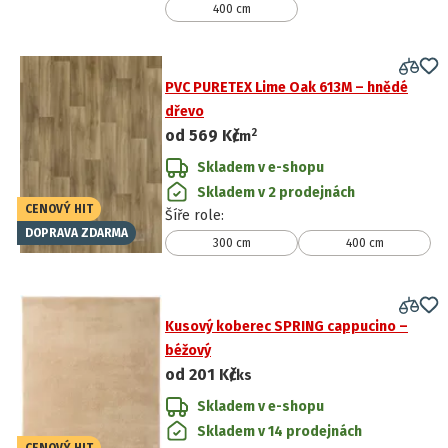
400 cm
PVC PURETEX Lime Oak 613M – hnědé
dřevo
2
od
569 Kč
/
m
Skladem v e-shopu
Skladem v 2 prodejnách
CENOVÝ HIT
Šíře role
:
DOPRAVA ZDARMA
300 cm
400 cm
Kusový koberec SPRING cappucino –
béžový
od
201 Kč
/ks
Skladem v e-shopu
Skladem v 14 prodejnách