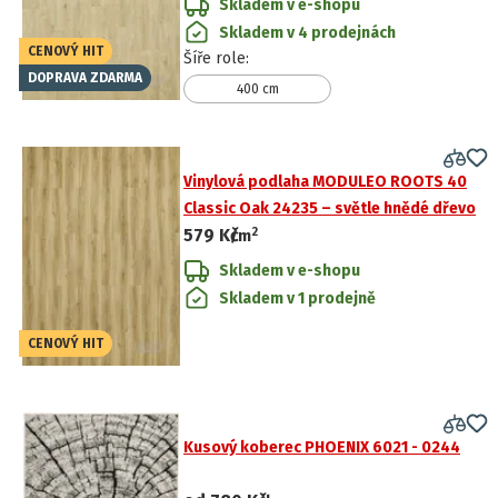
Skladem v e-shopu
Skladem v 4 prodejnách
CENOVÝ HIT
Šíře role
:
DOPRAVA ZDARMA
400 cm
Vinylová podlaha MODULEO ROOTS 40
Classic Oak 24235 – světle hnědé dřevo
2
579 Kč
/
m
Skladem v e-shopu
Skladem v 1 prodejně
CENOVÝ HIT
Kusový koberec PHOENIX 6021 - 0244