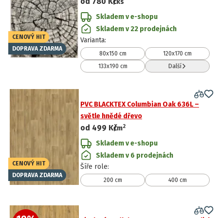
od
780 Kč
/ks
Skladem v e-shopu
Skladem v 22 prodejnách
CENOVÝ HIT
Varianta
:
DOPRAVA ZDARMA
80x150 cm
120x170 cm
133x190 cm
Další
PVC BLACKTEX Columbian Oak 636L –
světle hnědé dřevo
2
od
499 Kč
/
m
Skladem v e-shopu
Skladem v 6 prodejnách
CENOVÝ HIT
Šíře role
:
DOPRAVA ZDARMA
200 cm
400 cm