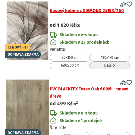
Kusový koberec DIAMOND 24153/760
od
1 620 Kč
/ks
Skladem v e-shopu
Skladem v 23 prodejnách
CENOVÝ HIT
Varianta
:
DOPRAVA ZDARMA
80x150 cm
120x170 cm
140x200 cm
Další
PVC BLACKTEX Texas Oak 609M – tmavé
dřevo
2
od
499 Kč
/
m
Skladem v e-shopu
Skladem v 1 prodejně
Šíře role
:
DOPRAVA ZDARMA