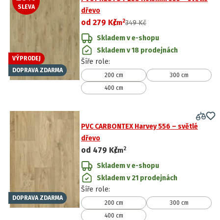
SLEVA
dřevo
2
od
279 Kč
/
m
349 Kč
Skladem v e-shopu
Skladem v 18 prodejnách
VÝPRODEJ
Šíře role
:
DOPRAVA ZDARMA
200 cm
300 cm
400 cm
PVC CARBONTEX Harvey 556 – světlé
dřevo
2
od
479 Kč
/
m
Skladem v e-shopu
Skladem v 21 prodejnách
Šíře role
:
DOPRAVA ZDARMA
200 cm
300 cm
400 cm