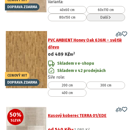
CENOVÝ HIT
Varianta
:
DOPRAVA ZDARMA
40x60 cm
60x110 cm
80x150 cm
Další
PVC AMBIENT Honey Oak 636M – světlé
dřevo
2
od
489 Kč
/
m
Skladem v e-shopu
Skladem v 42 prodejnách
CENOVÝ HIT
Šíře role
:
DOPRAVA ZDARMA
200 cm
300 cm
400 cm
50
%
Kusový koberec TERRA 01/EDE
SLEVA
od
540 Kč
/ks
1 080 Kč