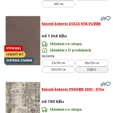
400 cm
Kusový koberec DOLCE VITA 01/BBB
od
1 348 Kč
/ks
Skladem v e-shopu
VÝPRODEJ
Skladem v 17 prodejnách
CENOVÝ HIT
Varianta
:
DOPRAVA ZDARMA
67x110 cm
80x150 cm
120x170 cm
Další
Kusový koberec PHOENIX 3001 - 0744
od
780 Kč
/ks
Skladem v e-shopu