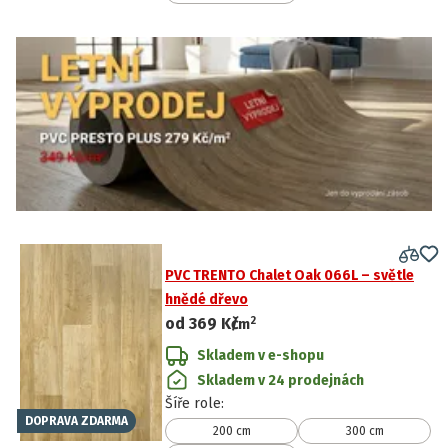
PVC TRENTO Chalet Oak 066L – světle
hnědé dřevo
2
od
369 Kč
/
m
Skladem v e-shopu
Skladem v 24 prodejnách
Šíře role
:
DOPRAVA ZDARMA
200 cm
300 cm