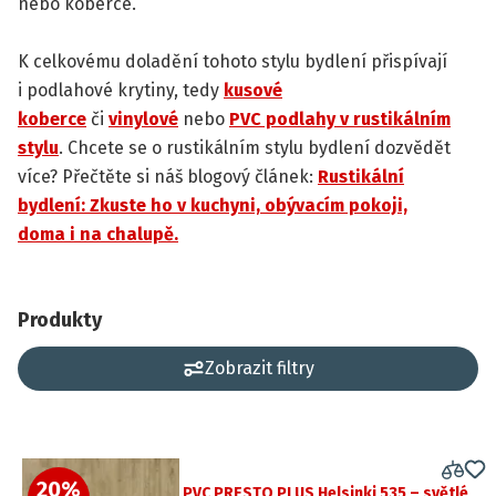
nebo koberce.
K celkovému doladění tohoto stylu bydlení přispívají
i podlahové krytiny, tedy
kusové
koberce
či
vinylové
nebo
PVC podlahy v rustikálním
stylu
. Chcete se o rustikálním stylu bydlení dozvědět
více? Přečtěte si náš blogový článek:
Rustikální
bydlení: Zkuste ho v kuchyni, obývacím pokoji,
doma i na chalupě.
Produkty
Zobrazit filtry
20
%
PVC PRESTO PLUS Helsinki 535 – světlé