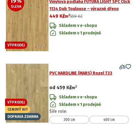
19
%
Vinylová podlaha FUTURA LIGHT SPC Click
SLEVA
1134 Dub Toulouse – výrazné dřevo
2
449 Kč
/
m
559 Kč
Skladem v e-shopu
Skladem v 1 prodejně
VÝPRODEJ
PVC HARDLINE (MARS) Rozel T33
2
od
459 Kč
/
m
Skladem v e-shopu
VÝPRODEJ
Skladem v 1 prodejně
CENOVÝ HIT
Šíře role
:
DOPRAVA ZDARMA
300 cm
400 cm