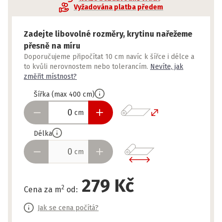
Vyžadována platba předem
Zadejte libovolné rozměry, krytinu nařežeme
přesně na míru
Doporučujeme připočítat 10 cm navíc k šířce i délce a
to kvůli nerovnostem nebo tolerancím.
Nevíte, jak
změřit místnost?
Šířka
(
max
400
cm
)
cm
Délka
cm
279 Kč
2
Cena za m
od
:
Jak se cena počítá?