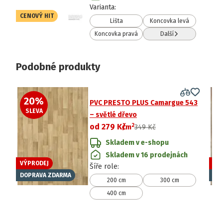
Varianta
:
CENOVÝ HIT
Lišta
Koncovka levá
Koncovka pravá
Další
Podobné produkty
20
%
2
PVC PRESTO PLUS Camargue 543
SLEVA
S
– světlé dřevo
2
od
279 Kč
/
m
349 Kč
Skladem v e-shopu
Skladem v 16 prodejnách
VÝPRODEJ
VÝ
Šíře role
:
DOPRAVA ZDARMA
DO
200 cm
300 cm
400 cm