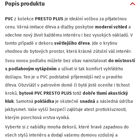
Popis produktu
PVC
z kolekce
PRESTO PLUS
je ideální volbou za přijatelnou
cenu. Věrná imitace dřeva a dlažby poskytne
moderní vzhled
a
vdechne nový život každému interiéru i bez vysokých nákladů. V
tomto případě v dekoru
světlejšího dřeva
. Jde o krytinu
vhodnou do bytových prostor, která krásně zútulní váš interiér.
Svou novou podlahu můžete bez obav nainstalovat
do místností
s podlahovým vytápěním
a užívat si tak komfort vyhřátého
došlapu. Ten je u PVC podstatně příjemnější než u pravého
dřeva. Obzvlášť v patrovém domě či bytě jistě oceníte i tichost
kroků,
bytové PVC
PRESTO PLUS
totiž
dobře tlumí akustický
hluk
. Samotná
pokládka
je skutečně
snadná
a následná údržba
jakbysmet. Vaše vyšší bezpečí zajišťuje atest protiskluznosti,
kterým povrchová vrstva vyniká.
Vyberte si z nabídky mnoha dekorů, které hravě zapadnou do
všech stylů interiéru a dodají vašemu domovu vzdušný a