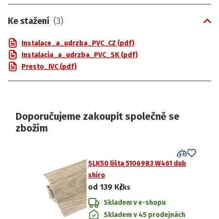
Ke stažení
(
3
)
Instalace_a_udrzba_PVC_CZ (pdf)
Instalacia_a_udrzba_PVC_SK (pdf)
Presto_IVC (pdf)
Doporučujeme zakoupit společně se
zbožím
SLK50 lišta 5106983 W461 dub
shiro
od
139 Kč
/ks
Skladem v e-shopu
Skladem v 45 prodejnách