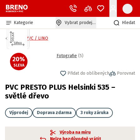
Kategorie
Vybrat prodejnu
Hledat
Bytové PVC / LINO
Fotografie
(
5
)
20
%
SLEVA
Přidat do oblíbených
Porovnat
PVC PRESTO PLUS Helsinki 535 –
světlé dřevo
Výprodej
Doprava zdarma
3 roky záruka
Výroba na míru
Nelze bezdůvodně vrátit