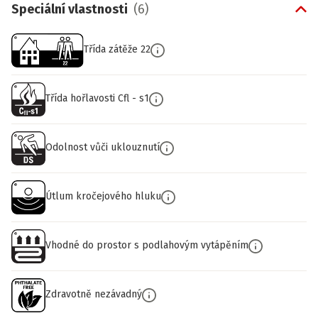
Speciální vlastnosti
(
6
)
Třída zátěže 22
Třída hořlavosti Cfl - s1
Odolnost vůči uklouznutí
Útlum kročejového hluku
Vhodné do prostor s podlahovým vytápěním
Zdravotně nezávadný