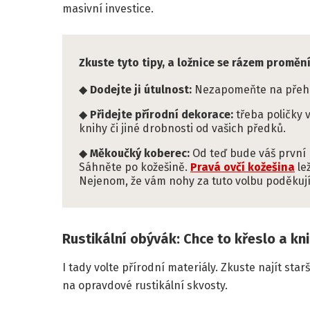
masivní investice.
Zkuste tyto tipy, a ložnice se rázem proměn
Dodejte ji útulnost:
Nezapomeňte na přehozy
Přidejte přírodní dekorace:
třeba poličky 
knihy či jiné drobnosti od vašich předků.
Měkoučký koberec:
Od teď bude váš první 
Sáhněte po kožešině.
Pravá ovčí kožešina
le
Nejenom, že vám nohy za tuto volbu poděkují,
Rustikální obývák: Chce to křeslo a kn
I tady volte přírodní materiály. Zkuste najít st
na opravdové rustikální skvosty.