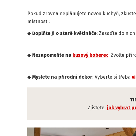
Pokud zrovna neplánujete novou kuchyň, zkuste tyt
místnosti:
Doplňte ji o staré květináče
: Zasaďte do nich 
Nezapomeňte na
kusový koberec
: Zvolte pří
Myslete na přírodní dekor
: Vyberte si třeba
v
TI
Zjistěte,
jak vybrat 