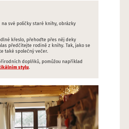
 na své poličky staré knihy, obrázky
dlné křeslo, přehoďte přes něj deky
s předčítejte rodině z knihy. Tak, jako se
áte také společný večer.
přírodních doplňků, pomůžou například
ikálním stylu
.