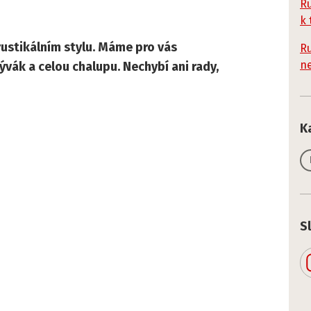
Ru
k
 rustikálním stylu. Máme pro vás
Ru
n
ývák a celou chalupu. Nechybí ani rady,
K
S