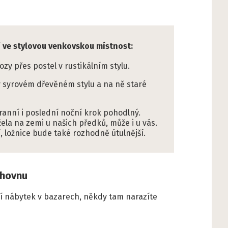
í ve stylovou venkovskou místnost:
 přes postel v rustikálním stylu.
v syrovém dřevěném stylu a na ně staré
ranní i poslední noční krok pohodlný.
žela na zemi u našich předků, může i u vás.
 ložnice bude také rozhodně útulnější.
ihovnu
arší nábytek v bazarech, někdy tam narazíte