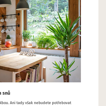
h snů
olbou. Ani tady však nebudete potřebovat