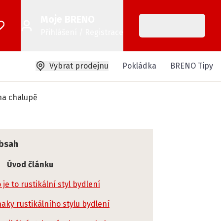
Moje BRENO
Přihlášení / Registrace
Vybrat prodejnu
Pokládka
BRENO Tipy
 na chalupě
bsah
Úvod článku
 je to rustikální styl bydlení
aky rustikálního stylu bydlení