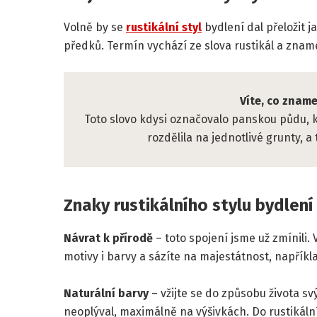
Volně by se
rustikální styl
bydlení dal přeložit 
předků. Termín vychází ze slova rustikál a zname
Víte, co zname
Toto slovo kdysi označovalo panskou půdu, kt
rozdělila na jednotlivé grunty, 
Znaky rustikálního stylu bydlení
Návrat k přírodě
– toto spojení jsme už zmínili. 
motivy i barvy a sázíte na majestátnost, napříkl
Naturální barvy
– vžijte se do způsobu života s
neoplýval, maximálně na výšivkách. Do rustikální