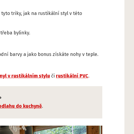
o triky, jak na rustikální styl v této
třeba bylinky.
rodní barvy a jako bonus získáte nohy v teple.
inyl v rustikálním stylu
či
rustikální PVC
.
P
podlahu do kuchyně
.