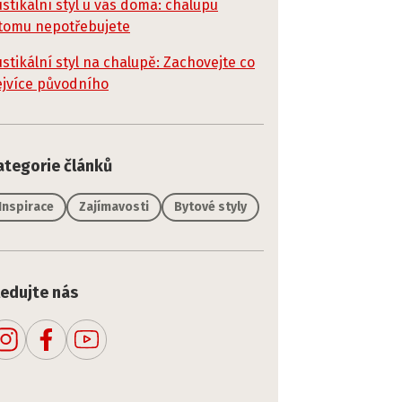
stikální styl u vás doma: chalupu
 tomu nepotřebujete
stikální styl na chalupě: Zachovejte co
ejvíce původního
ategorie článků
Inspirace
Zajímavosti
Bytové styly
ledujte nás