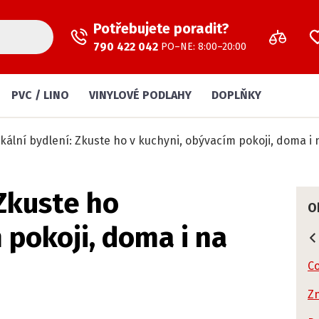
Potřebujete poradit?
790 422 042
PO–NE: 8:00–20:00
PVC / LINO
VINYLOVÉ PODLAHY
DOPLŇKY
ikální bydlení: Zkuste ho v kuchyni, obývacím pokoji, doma i
 Zkuste ho
O
 pokoji, doma i na
Co
Zn