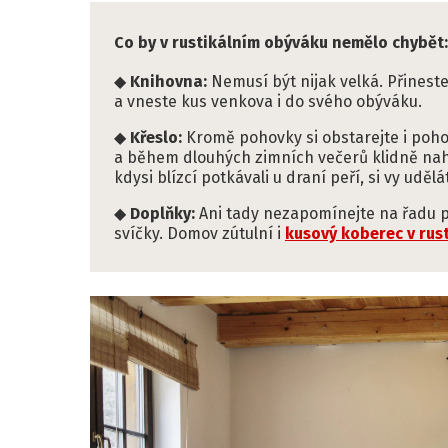
Co by v rustikálním obýváku nemělo chybět:
Knihovna:
Nemusí být nijak velká. Přineste
a vneste kus venkova i do svého obýváku.
Křeslo:
Kromě pohovky si obstarejte i poho
a během dlouhých zimních večerů klidně nahla
kdysi blízcí potkávali u draní peří, si vy uděl
Doplňky:
Ani tady nezapomínejte na řadu 
svíčky. Domov zútulní i
kusový koberec v rust