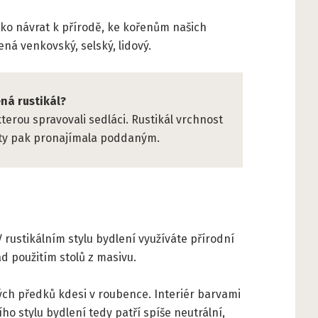
jako návrat k přírodě, ke kořenům našich
ná venkovský, selský, lidový.
ná rustikál?
erou spravovali sedláci. Rustikál vrchnost
a ty pak pronajímala poddaným.
V rustikálním stylu bydlení využíváte přírodní
ad použitím stolů z masivu.
vých předků kdesi v roubence. Interiér barvami
ho stylu bydlení tedy patří spíše neutrální,