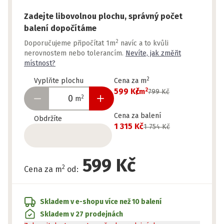
Zadejte libovolnou plochu, správný počet
balení dopočítáme
2
Doporučujeme připočítat 1m
navíc a to kvůli
nerovnostem nebo tolerancím.
Nevíte, jak změřit
místnost?
2
Vyplňte plochu
Cena za m
2
599 Kč
/
m
799 Kč
2
m
Cena za balení
Obdržíte
1 315 Kč
1 754 Kč
599 Kč
2
Cena za m
od
:
Skladem v e-shopu
více než 10 balení
Skladem v 27 prodejnách