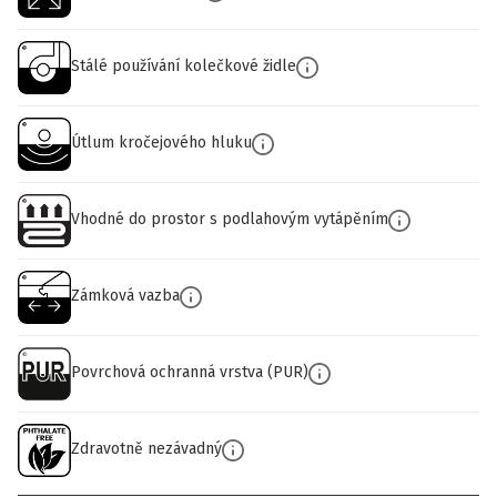
Stálé používání kolečkové židle
Útlum kročejového hluku
Vhodné do prostor s podlahovým vytápěním
Zámková vazba
Povrchová ochranná vrstva (PUR)
Zdravotně nezávadný