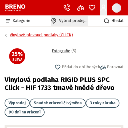
Kategorie
Vybrat prodejnu
Hledat
Vinylové plovoucí podlahy (CLICK)
Fotografie
(
5
)
25
%
SLEVA
Přidat do oblíbených
Porovnat
Vinylová podlaha RIGID PLUS SPC
Click - HIF 1733 tmavě hnědé dřevo
Výprodej
Snadné vrácení či výměna
3 roky záruka
90 dní na vrácení