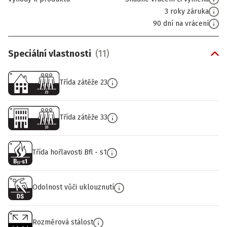
3 roky záruka
90 dní na vrácení
Speciální vlastnosti
(
11
)
Třída zátěže 23
Třída zátěže 33
Třída hořlavosti Bfl - s1
Odolnost vůči uklouznutí
Rozměrová stálost