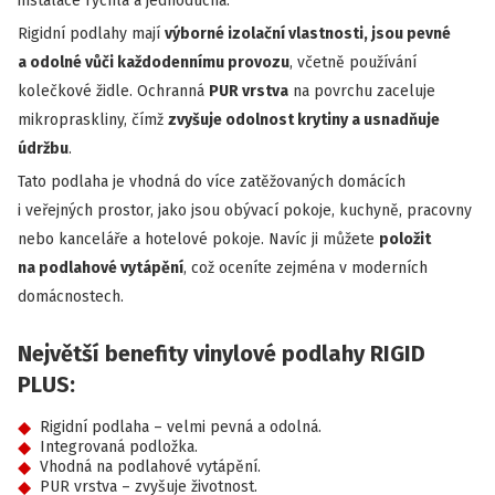
instalace rychlá a jednoduchá.
Rigidní podlahy mají
výborné izolační vlastnosti, jsou pevné
a odolné vůči každodennímu provozu
, včetně používání
kolečkové židle. Ochranná
PUR vrstva
na povrchu zaceluje
mikropraskliny, čímž
zvyšuje odolnost krytiny a usnadňuje
údržbu
.
Tato podlaha je vhodná do více zatěžovaných domácích
i veřejných prostor, jako jsou obývací pokoje, kuchyně, pracovny
nebo kanceláře a hotelové pokoje. Navíc ji můžete
položit
na podlahové vytápění
, což oceníte zejména v moderních
domácnostech.
Největší benefity vinylové podlahy RIGID
PLUS:
Rigidní podlaha – velmi pevná a odolná.
Integrovaná podložka.
Vhodná na podlahové vytápění.
PUR vrstva – zvyšuje životnost.