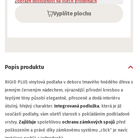
Zobrazit dostupnost na všech prodejnách
Vyplňte plochu
Popis produktu
RIGID PLUS vinylová podlaha v dekoru tmavého hnědého dřeva s
jemným červeným nádechem, výraznější přírodní kresbou a
teplými tóny působí elegantně, přirozeně a dodá interiéru
útulný, hřejivý charakter.
Integrovaná podložka
, která je již
součástí podlahy, vám ušetří starosti s pokládáním podkladové
vrstvy.
Zajišťuje
spolehlivou
ochranu zámkových spojů
před
poškozením a právě díky zámkovému systému „click“ je navíc