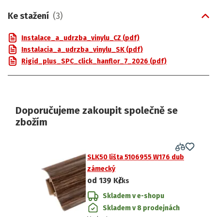
Ke stažení
(
3
)
Instalace_a_udrzba_vinylu_CZ (pdf)
Instalacia_a_udrzba_vinylu_SK (pdf)
Rigid_plus_SPC_click_hanflor_7_2026 (pdf)
Doporučujeme zakoupit společně se
zbožím
SLK50 lišta 5106955 W176 dub
zámecký
od
139 Kč
/ks
Skladem v e-shopu
Skladem v 8 prodejnách