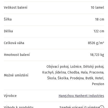
Velikost balení
10 lamel
Šířka
18 cm
Délka
122 cm
Celková váha
8526 g/m²
Hmotnost balení
18,723 kg
Obývací pokoj, Ložnice, Dětský pokoj,
Kuchyň, Jídelna, Chodba, Hala, Pracovna,
Možné umístění
Škola, Školka, Prodejna, Butik, Hotel,
Penzion
Výrobce
Hangzhou Hanhent Industries
Výhody k produktu
Snadné vrácení či výměna