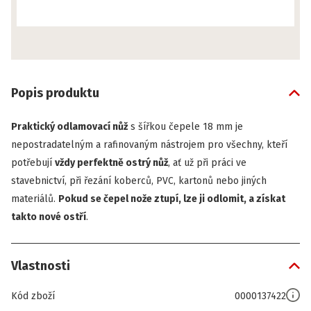
Popis produktu
Praktický odlamovací nůž
s šířkou čepele 18 mm je
nepostradatelným a rafinovaným nástrojem pro všechny, kteří
potřebují
vždy perfektně ostrý nůž
, ať už při práci ve
stavebnictví, při řezání koberců, PVC, kartonů nebo jiných
materiálů.
Pokud se čepel nože ztupí, lze ji odlomit, a získat
takto nové ostří
.
Vlastnosti
Kód zboží
0000137422