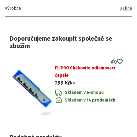
Výrobce
XTline
Doporučujeme zakoupit společně se
zbožím
FLIPBOX hákovité odlamovací
čepele
299 Kč
/ks
Skladem v e-shopu
Skladem v 14 prodejnách