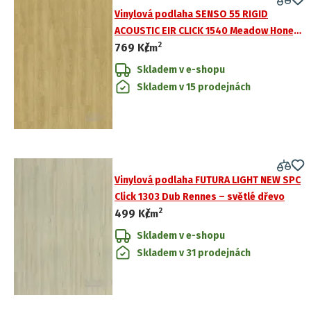
Vinylová podlaha SENSO 55 RIGID
ACOUSTIC EIR CLICK 1540 Meadow Honey -
2
769 Kč
světle hnědé dřevo
/
m
Skladem v e-shopu
Skladem v 15 prodejnách
Vinylová podlaha FUTURA LIGHT NEW SPC
Click 1303 Dub Rennes – světlé dřevo
2
499 Kč
/
m
Skladem v e-shopu
Skladem v 31 prodejnách