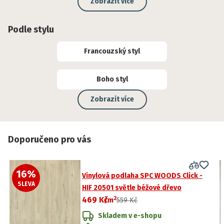
Zobrazit více
Podle stylu
Francouzský styl
Boho styl
Zobrazit více
Doporučeno pro vás
16
%
Vinylová podlaha SPC WOODS Click -
SLEVA
HIF 20501 světle béžové dřevo
2
469 Kč
/
m
559 Kč
Skladem v e-shopu