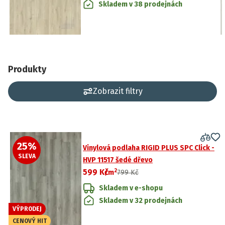
Skladem v 38 prodejnách
Produkty
Zobrazit filtry
25
%
Vinylová podlaha RIGID PLUS SPC Click -
SLEVA
HVP 11517 šedé dřevo
2
599 Kč
/
m
799 Kč
Skladem v e-shopu
Skladem v 32 prodejnách
VÝPRODEJ
CENOVÝ HIT