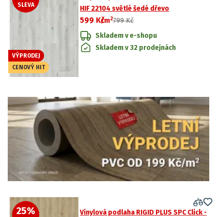
SLEVA
HIF 22104 světlé šedé dřevo
2
599 Kč
/
m
799 Kč
Skladem v e-shopu
Skladem v 32 prodejnách
VÝPRODEJ
CENOVÝ HIT
25
%
Vinylová podlaha RIGID PLUS SPC Click -