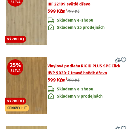
SLEVA
HIF 22109 světlé dřevo
2
599 Kč
/
m
799 Kč
Skladem v e-shopu
Skladem v 25 prodejnách
VÝPRODEJ
25
%
Vinylová podlaha RIGID PLUS SPC Click -
SLEVA
HVP 9020-7 tmavě hnědé dřevo
2
599 Kč
/
m
799 Kč
Skladem v e-shopu
Skladem v 9 prodejnách
VÝPRODEJ
CENOVÝ HIT