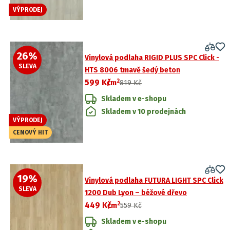
VÝPRODEJ
26
%
Vinylová podlaha RIGID PLUS SPC Click -
SLEVA
HTS 8006 tmavě šedý beton
2
599 Kč
/
m
819 Kč
Skladem v e-shopu
Skladem v 10 prodejnách
VÝPRODEJ
CENOVÝ HIT
19
%
Vinylová podlaha FUTURA LIGHT SPC Click
SLEVA
1200 Dub Lyon – béžové dřevo
2
449 Kč
/
m
559 Kč
Skladem v e-shopu