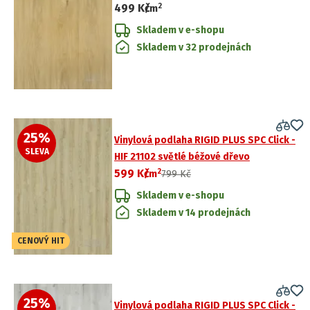
2
499 Kč
dřevo
/
m
Skladem v e-shopu
Skladem v 32 prodejnách
25
%
Vinylová podlaha RIGID PLUS SPC Click -
SLEVA
HIF 21102 světlé béžové dřevo
2
599 Kč
/
m
799 Kč
Skladem v e-shopu
Skladem v 14 prodejnách
CENOVÝ HIT
25
%
Vinylová podlaha RIGID PLUS SPC Click -