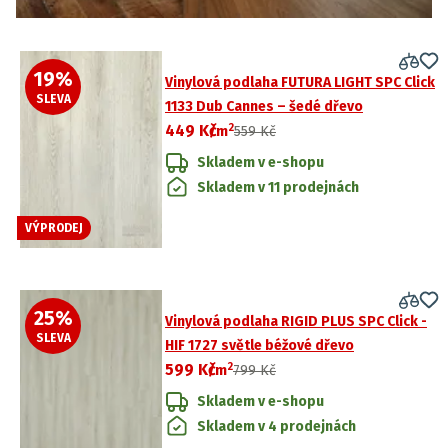
19
%
Vinylová podlaha FUTURA LIGHT SPC Click
SLEVA
1133 Dub Cannes – šedé dřevo
2
449 Kč
/
m
559 Kč
Skladem v e-shopu
Skladem v 11 prodejnách
VÝPRODEJ
25
%
Vinylová podlaha RIGID PLUS SPC Click -
SLEVA
HIF 1727 světle béžové dřevo
2
599 Kč
/
m
799 Kč
Skladem v e-shopu
Skladem v 4 prodejnách