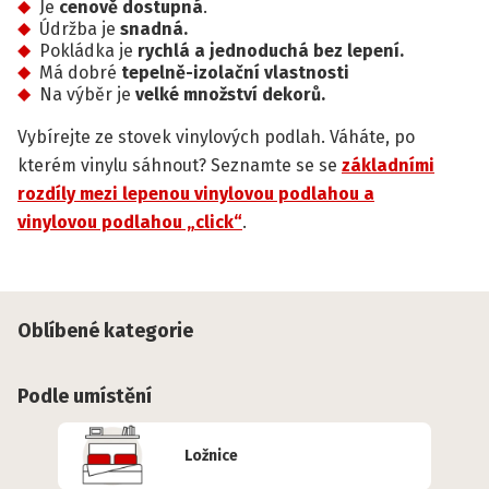
Je
cenově dostupná
.
Údržba je
snadná.
Pokládka je
rychlá a jednoduchá bez lepení.
Má dobré
tepelně-izolační vlastnosti
Na výběr je
velké množství dekorů.
Vybírejte ze stovek vinylových podlah. Váháte, po
kterém vinylu sáhnout? Seznamte se se
základními
rozdíly mezi lepenou vinylovou podlahou a
vinylovou podlahou „click“
.
Oblíbené kategorie
Podle umístění
Ložnice