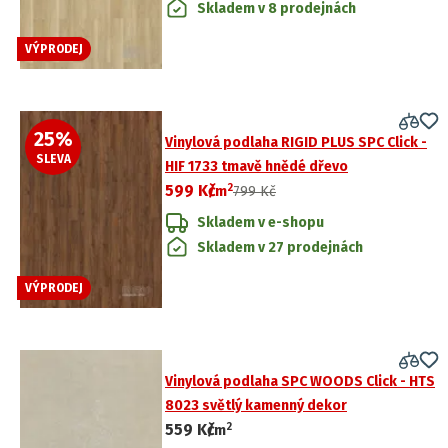
Skladem v 8 prodejnách
VÝPRODEJ
25
%
Vinylová podlaha RIGID PLUS SPC Click -
SLEVA
HIF 1733 tmavě hnědé dřevo
2
599 Kč
/
m
799 Kč
Skladem v e-shopu
Skladem v 27 prodejnách
VÝPRODEJ
Vinylová podlaha SPC WOODS Click - HTS
8023 světlý kamenný dekor
2
559 Kč
/
m