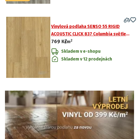
Vinylová podlaha SENSO 55 RIGID
ACOUSTIC CLICK 837 Columbia světle
2
769 Kč
hnědé dřevo
/
m
Skladem v e-shopu
Skladem v 12 prodejnách