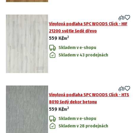
Vinylová podlaha SPC WOODS Click - HIF
21200 světle šedé dřevo
2
559 Kč
/
m
Skladem v e-shopu
Skladem v 43 prodejnách
Vinylová podlaha SPC WOODS Click - HTS
8010 šedý dekor betonu
2
559 Kč
/
m
Skladem v e-shopu
Skladem v 28 prodejnách