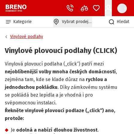
Kategorie
Vybrat prodejnu
Hledat
Vinylové podlahy
Vinylové plovoucí podlahy (CLICK)
Vinylová plovoucí podlaha („click“) patří mezi
nejoblíbenější volby mnoha českých domácností
,
zejména tam, kde se klade důraz na
rychlou a
jednoduchou pokládku
. Díky zámkovému systému
se pokládá bez lepidla a je vhodná i pro
svépomocnou instalaci.
Řekněte vinylové plovoucí podlaze („click“) ano,
protože:
Je
odolná a nabízí dlouhou živostnost
.