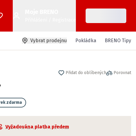
Moje BRENO
Přihlášení / Registrace
Vybrat prodejnu
Pokládka
BRENO Tipy
Přidat do oblíbených
Porovnat
ý
rek zdarma
Vyžadována platba předem