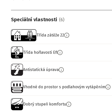
Speciální vlastnosti
(
6
)
Třída zátěže 22
Třída hořlavosti Efl
Antistatická úprava
Vhodné do prostor s podlahovým vytápěním
Dobrý stupeň komfortu