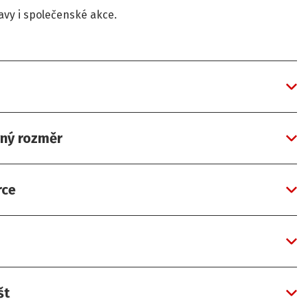
tavy i společenské akce.
vný rozměr
rce
št