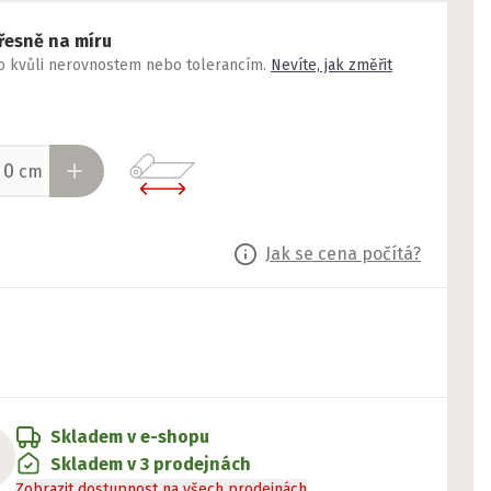
řesně na míru
to kvůli nerovnostem nebo tolerancím.
Nevíte, jak změřit
cm
Jak se cena počítá?
Skladem v e-shopu
Skladem v 3 prodejnách
Zobrazit dostupnost na všech prodejnách