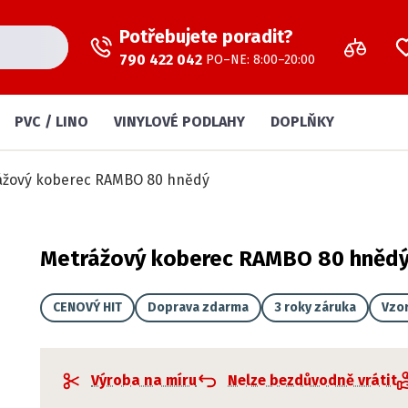
Potřebujete poradit?
790 422 042
PO–NE: 8:00–20:00
PVC / LINO
VINYLOVÉ PODLAHY
DOPLŇKY
ážový koberec RAMBO 80 hnědý
Metrážový koberec RAMBO 80 hněd
CENOVÝ HIT
Doprava zdarma
3 roky záruka
Vzo
Výroba na míru
Nelze bezdůvodně vrátit