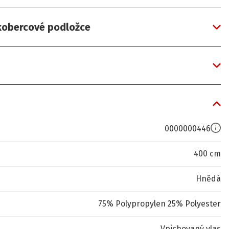
 kobercové podložce
0000000446
400 cm
Hnědá
75% Polypropylen 25% Polyester
Vpichovaný vlas