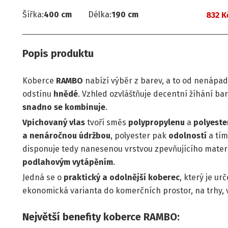
Šířka
:
400
cm
Délka
:
190
cm
832 K
Popis produktu
Koberce
RAMBO
nabízí výběr z barev, a to od nenápad
odstínu
hnědé
. Vzhled ozvláštňuje decentní žíhání ba
snadno se kombinuje
.
Vpichovaný vlas
tvoří směs
polypropylenu
a
polyeste
a nenáročnou údržbou
, polyester pak
odolností
a tím
disponuje tedy nanesenou vrstvou zpevňujícího materiá
podlahovým vytápěním
.
Jedná se o
praktický a odolnější koberec
, který je ur
ekonomická varianta do komerčních prostor, na trhy, 
Největší benefity koberce RAMBO: