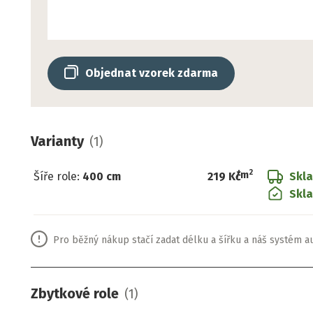
Objednat vzorek zdarma
Varianty
(
1
)
2
/
m
Šíře role
:
400 cm
219 Kč
Skl
Skla
Pro běžný nákup stačí zadat délku a šířku a náš systém a
Zbytkové role
(
1
)