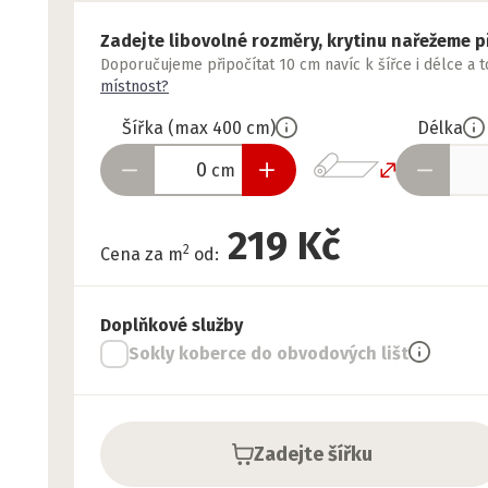
Zadejte libovolné rozměry, krytinu nařežeme p
Doporučujeme připočítat 10 cm navíc k šířce i délce a 
místnost?
Šířka
(
max
400
cm
)
Délka
cm
219 Kč
2
Cena za m
od
:
Doplňkové služby
Sokly koberce do obvodových lišt
Zadejte šířku