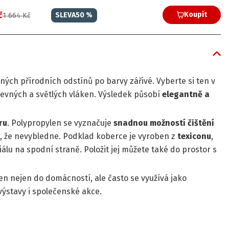
č
Koupit
SLEVA
50
%
1 664 Kč
ných přírodních odstínů po barvy zářivé. Vyberte si ten v
revných a světlých vláken. Výsledek působí
elegantně a
ru
. Polypropylen se vyznačuje
snadnou možností čištění
, že nevybledne. Podklad koberce je vyroben z
texiconu
,
lu na spodní straně. Položit jej můžete také do prostor s
čen nejen do domácností, ale často se využívá jako
výstavy i společenské akce.