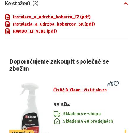
Ke stažení
(
3
)
Instalace_a_udrzba_kobercu_CZ (pdf)
Instalacia_a_udrzba_kobercov_SK (pdf)
RAMBO_LF_VEBE (pdf)
Doporučujeme zakoupit společně se
zbožím
Čistič B-Clean - čistič skvrn
99 Kč
/ks
Skladem v e-shopu
Skladem v 48 prodejnách