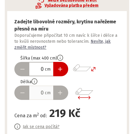
Nelze bezdůvodně vrátit
Vyžadována platba předem
Zadejte libovolné rozměry, krytinu nařežeme
přesně na míru
Doporučujeme připočítat 10 cm navíc k šířce i délce a
to kvůli nerovnostem nebo tolerancím.
Nevíte, jak
změřit místnost?
Šířka
(
max
400
cm
)
cm
Délka
cm
219 Kč
2
Cena za m
od
:
Jak se cena počítá?