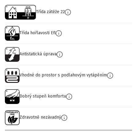
Třída zátěže 22
Třída hořlavosti Efl
Antistatická úprava
Vhodné do prostor s podlahovým vytápěním
Dobrý stupeň komfortu
Zdravotně nezávadný