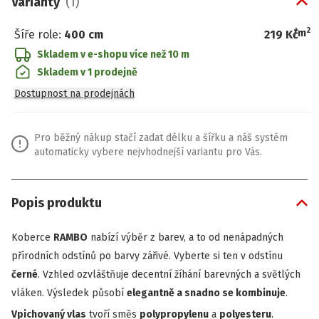
Varianty
(
1
)
2
/
m
Šíře role
:
400 cm
219 Kč
Skladem v e-shopu
více než 10 m
Skladem v 1 prodejně
Dostupnost na prodejnách
Pro běžný nákup stačí zadat délku a šířku a náš systém
automaticky vybere nejvhodnejší variantu pro Vás.
Popis produktu
Koberce
RAMBO
nabízí výběr z barev, a to od nenápadných
přírodních odstínů po barvy zářivé. Vyberte si ten v odstínu
černé
. Vzhled ozvláštňuje decentní žíhání barevných a světlých
vláken. Výsledek působí
elegantně a snadno se kombinuje
.
Vpichovaný vlas
tvoří směs
polypropylenu
a
polyesteru
.