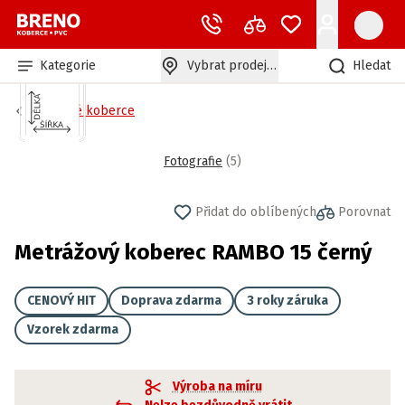
Kategorie
Vybrat prodejnu
Hledat
Zátěžové koberce
Fotografie
(
5
)
Přidat do oblíbených
Porovnat
Metrážový koberec RAMBO 15 černý
CENOVÝ HIT
Doprava zdarma
3 roky záruka
Vzorek zdarma
Výroba na míru