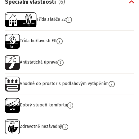
Speciální vlastnosti
(
6
)
Třída zátěže 22
Třída hořlavosti Efl
Antistatická úprava
Vhodné do prostor s podlahovým vytápěním
Dobrý stupeň komfortu
Zdravotně nezávadný