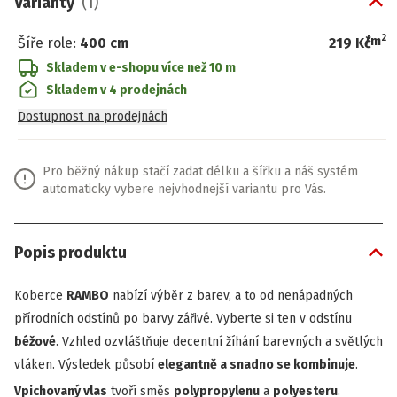
Varianty
(
1
)
2
/
m
Šíře role
:
400 cm
219 Kč
Skladem v e-shopu
více než 10 m
Skladem v 4 prodejnách
Dostupnost na prodejnách
Pro běžný nákup stačí zadat délku a šířku a náš systém
automaticky vybere nejvhodnejší variantu pro Vás.
Popis produktu
Koberce
RAMBO
nabízí výběr z barev, a to od nenápadných
přírodních odstínů po barvy zářivé. Vyberte si ten v odstínu
béžové
. Vzhled ozvláštňuje decentní žíhání barevných a světlých
vláken. Výsledek působí
elegantně a snadno se kombinuje
.
Vpichovaný vlas
tvoří směs
polypropylenu
a
polyesteru
.