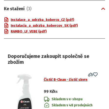
Ke stažení
(
3
)
Instalace_a_udrzba_kobercu_CZ (pdf)
Instalacia_a_udrzba_kobercov_SK (pdf)
RAMBO_LF_VEBE (pdf)
Doporučujeme zakoupit společně se
zbožím
Čistič B-Clean - čistič skvrn
99 Kč
/ks
Skladem v e-shopu
Skladem v 48 prodejnách