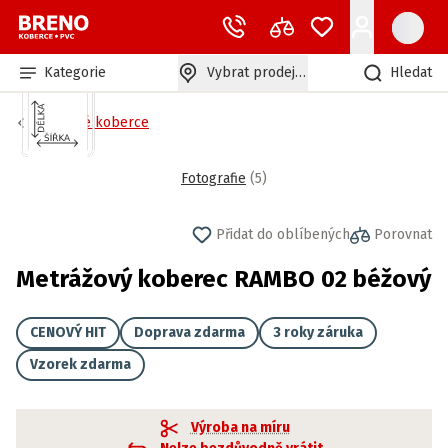
Kategorie
Vybrat prodejnu
Hledat
Zátěžové koberce
Fotografie
(
5
)
Přidat do oblíbených
Porovnat
Metrážový koberec RAMBO 02 béžový
CENOVÝ HIT
Doprava zdarma
3 roky záruka
Vzorek zdarma
Výroba na míru