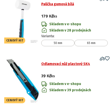
Palička gumová bílá
179 Kč
/ks
Skladem v e-shopu
Skladem v 28 prodejnách
Varianta
:
CENOVÝ HIT
50 mm
65 mm
Odlamovací nůž plastový SK4
39 Kč
/ks
Skladem v e-shopu
Skladem v 39 prodejnách
CENOVÝ HIT