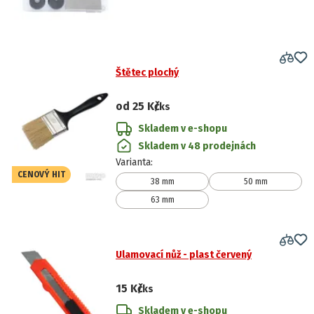
Štětec plochý
od
25 Kč
/ks
Skladem v e-shopu
Skladem v 48 prodejnách
Varianta
:
CENOVÝ HIT
38 mm
50 mm
63 mm
Ulamovací nůž - plast červený
15 Kč
/ks
Skladem v e-shopu