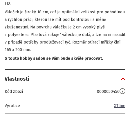
FIX.
Váleček je široký 18 cm, což je optimální velikost pro pohodlnou
a rychlou práci, kterou lze mít pod kontrolou i s méně
zkušenostmi. Na povrchu válečku je 2 cm vysoký plyš
z polyesteru. Plastová rukojeť válečku je dutá, a lze na ni nasadit
v případě potřeby prodlužovací tyč. Rozměr stírací mřížky činí
165 x 200 mm.
S touto
hobby sadou
se Vám bude skvěle pracovat.
Vlastnosti
Kód zboží
0000050456
Výrobce
XTline