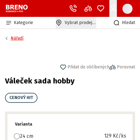
Kategorie
Vybrat prodejnu
Hledat
Nářadí
Přidat do oblíbených
Porovnat
Váleček sada hobby
CENOVÝ HIT
Varianta
129 Kč
/ks
24 cm