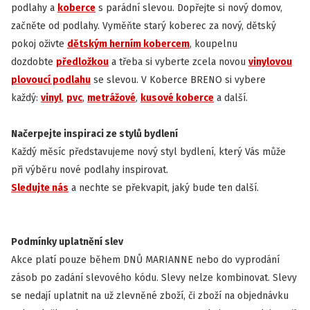
podlahy a
koberce
s parádní slevou. Dopřejte si nový domov,
začněte od podlahy. Vyměňte starý koberec za nový, dětský
pokoj oživte
dětským herním kobercem
, koupelnu
dozdobte
předložkou
a třeba si vyberte zcela novou
vinylovou
plovoucí podlahu
se slevou. V Koberce BRENO si vybere
každý:
vinyl
,
pvc
,
metrážové
,
kusové koberce
a další.
Načerpejte inspiraci ze stylů bydlení
Každý měsíc představujeme nový styl bydlení, který Vás může
při výběru nové podlahy inspirovat.
Sledujte nás
a nechte se překvapit, jaký bude ten další.
Podmínky uplatnění slev
Akce platí pouze během DNŮ MARIANNE nebo do vyprodání
zásob po zadání slevového kódu. Slevy nelze kombinovat. Slevy
se nedají uplatnit na už zlevněné zboží, či zboží na objednávku