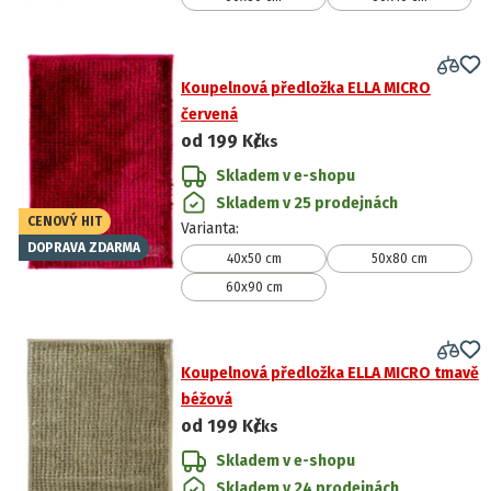
Koupelnová předložka ELLA MICRO
červená
od
199 Kč
/ks
Skladem v e-shopu
Skladem v 25 prodejnách
CENOVÝ HIT
Varianta
:
DOPRAVA ZDARMA
40x50 cm
50x80 cm
60x90 cm
Koupelnová předložka ELLA MICRO tmavě
béžová
od
199 Kč
/ks
Skladem v e-shopu
Skladem v 24 prodejnách