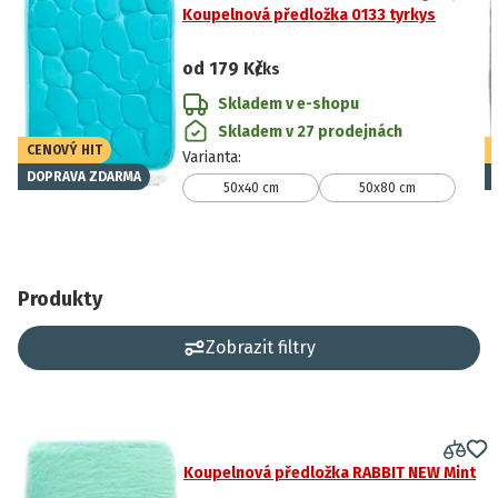
Koupelnová předložka 0133 tyrkys
od
179 Kč
/ks
Skladem v e-shopu
Skladem v 27 prodejnách
CENOVÝ HIT
Varianta
:
DOPRAVA ZDARMA
50x40 cm
50x80 cm
Produkty
Zobrazit filtry
Koupelnová předložka RABBIT NEW Mint