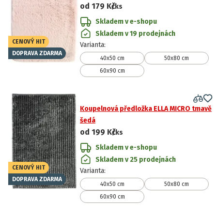
od
179 Kč
/ks
Skladem v e-shopu
Skladem v 19 prodejnách
CENOVÝ HIT
Varianta
:
DOPRAVA ZDARMA
40x50 cm
50x80 cm
60x90 cm
Koupelnová předložka ELLA MICRO tmavě
šedá
od
199 Kč
/ks
Skladem v e-shopu
Skladem v 25 prodejnách
CENOVÝ HIT
Varianta
:
DOPRAVA ZDARMA
40x50 cm
50x80 cm
60x90 cm