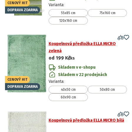
CENOVÝ HIT
Varianta
:
DOPRAVA ZDARMA
55x85 cm
75x160 cm
120x160 cm
Koupelnová předložka ELLA MICRO
zelená
od
199 Kč
/ks
Skladem v e-shopu
Skladem v 22 prodejnách
CENOVÝ HIT
Varianta
:
DOPRAVA ZDARMA
40x50 cm
50x80 cm
60x90 cm
Koupelnová předložka ELLA MICRO bílá