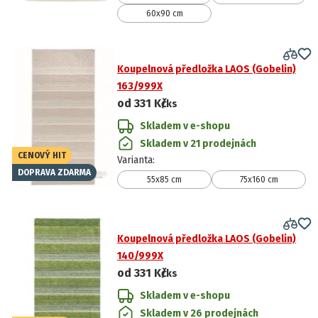
60x90 cm
Koupelnová předložka LAOS (Gobelin)
163/999X
od
331 Kč
/ks
Skladem v e-shopu
Skladem v 21 prodejnách
CENOVÝ HIT
Varianta
:
DOPRAVA ZDARMA
55x85 cm
75x160 cm
Koupelnová předložka LAOS (Gobelin)
140/999X
od
331 Kč
/ks
Skladem v e-shopu
Skladem v 26 prodejnách