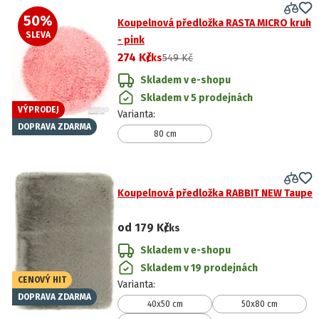
50
%
Koupelnová předložka RASTA MICRO kruh
SLEVA
- pink
274 Kč
/ks
549 Kč
Skladem v e-shopu
Skladem v 5 prodejnách
VÝPRODEJ
Varianta
:
DOPRAVA ZDARMA
80 cm
Koupelnová předložka RABBIT NEW Taupe
od
179 Kč
/ks
Skladem v e-shopu
Skladem v 19 prodejnách
CENOVÝ HIT
Varianta
:
DOPRAVA ZDARMA
40x50 cm
50x80 cm