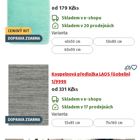
od
179 Kč
/ks
Skladem v e-shopu
Skladem v 20 prodejnách
CENOVÝ HIT
Varianta
:
DOPRAVA ZDARMA
40x50 cm
50x80 cm
60x90 cm
Koupelnová předložka LAOS (Gobelin)
1/999X
od
331 Kč
/ks
Skladem v e-shopu
Skladem v 17 prodejnách
Varianta
:
DOPRAVA ZDARMA
55x85 cm
75x160 cm