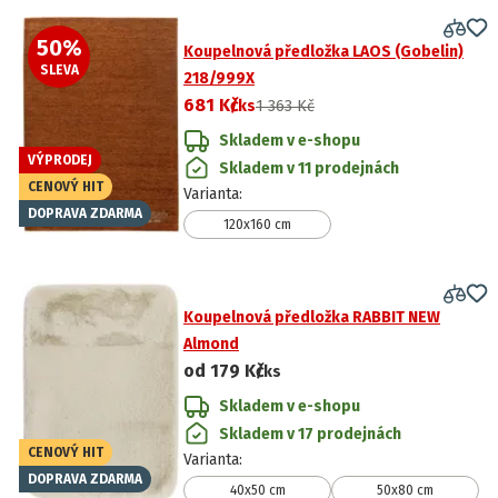
50
%
Koupelnová předložka LAOS (Gobelin)
SLEVA
218/999X
681 Kč
/ks
1 363 Kč
Skladem v e-shopu
VÝPRODEJ
Skladem v 11 prodejnách
CENOVÝ HIT
Varianta
:
DOPRAVA ZDARMA
120x160 cm
Koupelnová předložka RABBIT NEW
Almond
od
179 Kč
/ks
Skladem v e-shopu
Skladem v 17 prodejnách
CENOVÝ HIT
Varianta
:
DOPRAVA ZDARMA
40x50 cm
50x80 cm