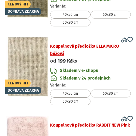
CENOVÝ HIT
Varianta
:
DOPRAVA ZDARMA
40x50 cm
50x80 cm
60x90 cm
Koupelnová předložka ELLA MICRO
béžová
od
199 Kč
/ks
Skladem v e-shopu
Skladem v 24 prodejnách
CENOVÝ HIT
Varianta
:
DOPRAVA ZDARMA
40x50 cm
50x80 cm
60x90 cm
Koupelnová předložka RABBIT NEW Pink