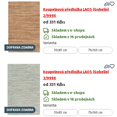
Koupelnová předložka LAOS (Gobelin)
2/999X
od
331 Kč
/ks
Skladem v e-shopu
Skladem v 16 prodejnách
Varianta
:
DOPRAVA ZDARMA
55x85 cm
75x160 cm
Koupelnová předložka LAOS (Gobelin)
3/999X
od
331 Kč
/ks
Skladem v e-shopu
Skladem v 18 prodejnách
Varianta
:
DOPRAVA ZDARMA
55x85 cm
75x160 cm