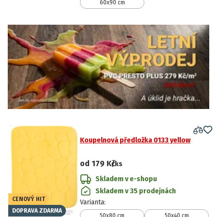
60x90 cm
Koupelnová předložka 0133 yellow
od
179 Kč
/ks
Skladem v e-shopu
Skladem v 35 prodejnách
CENOVÝ HIT
Varianta
:
DOPRAVA ZDARMA
50x80 cm
50x40 cm