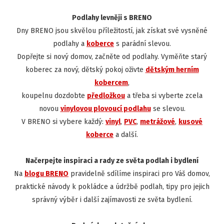
Podlahy levněji s BRENO
Dny BRENO jsou skvělou příležitostí, jak získat své vysněné
podlahy a
koberce
s parádní slevou.
Dopřejte si nový domov, začněte od podlahy. Vyměňte starý
koberec za nový, dětský pokoj oživte
dětským herním
kobercem
,
koupelnu dozdobte
předložkou
a třeba si vyberte zcela
novou
vinylovou plovoucí podlahu
se slevou.
V BRENO si vybere každý:
vinyl
,
PVC
,
metrážové
,
kusové
koberce
a další.
Načerpejte inspiraci a rady ze světa podlah i bydlení
Na
blogu BRENO
pravidelně sdílíme inspiraci pro Váš domov,
praktické návody k pokládce a údržbě podlah, tipy pro jejich
správný výběr i další zajímavosti ze světa bydlení.