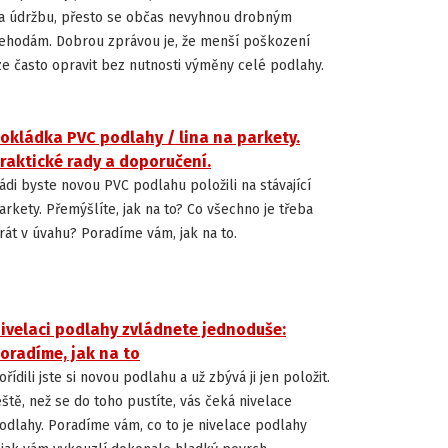
a údržbu, přesto se občas nevyhnou drobným
ehodám. Dobrou zprávou je, že menší poškození
ze často opravit bez nutnosti výměny celé podlahy.
okládka PVC podlahy / lina na parkety.
INSTALACE A ÚDRŽBA PODLAH
raktické rady a doporučení.
ádi byste novou PVC podlahu položili na stávající
arkety. Přemýšlíte, jak na to? Co všechno je třeba
rát v úvahu? Poradíme vám, jak na to.
ivelaci podlahy zvládnete jednoduše:
INSTALACE A ÚDRŽBA PODLAH
oradíme, jak na to
ořídili jste si novou podlahu a už zbývá ji jen položit.
eště, než se do toho pustíte, vás čeká nivelace
odlahy. Poradíme vám, co to je nivelace podlahy