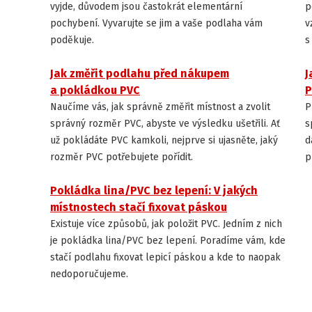
vyjde, důvodem jsou častokrát elementární
p
pochybení. Vyvarujte se jim a vaše podlaha vám
v
poděkuje.
s
Jak změřit podlahu před nákupem
J
INSTALACE A ÚDRŽBA PODLAH
a pokládkou PVC
P
Naučíme vás, jak správně změřit místnost a zvolit
P
správný rozměr PVC, abyste ve výsledku ušetřili. Ať
s
už pokládáte PVC kamkoli, nejprve si ujasněte, jaký
d
rozměr PVC potřebujete pořídit.
p
Pokládka lina/PVC bez lepení: V jakých
INSTALACE A ÚDRŽBA PODLAH
místnostech stačí fixovat páskou
Existuje více způsobů, jak položit PVC. Jedním z nich
je pokládka lina/PVC bez lepení. Poradíme vám, kde
stačí podlahu fixovat lepicí páskou a kde to naopak
nedoporučujeme.