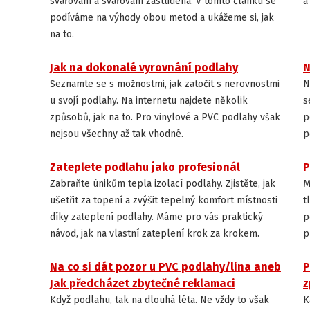
svařování a svařování zastudena. V tomto článku se
a
podíváme na výhody obou metod a ukážeme si, jak
na to.
Jak na dokonalé vyrovnání podlahy
N
INSTALACE A ÚDRŽBA PODLAH
Seznamte se s možnostmi, jak zatočit s nerovnostmi
N
u svojí podlahy. Na internetu najdete několik
s
způsobů, jak na to. Pro vinylové a PVC podlahy však
p
nejsou všechny až tak vhodné.
p
Zateplete podlahu jako profesionál
P
INSTALACE A ÚDRŽBA PODLAH
Zabraňte únikům tepla izolací podlahy. Zjistěte, jak
M
ušetřit za topení a zvýšit tepelný komfort místnosti
t
díky zateplení podlahy. Máme pro vás praktický
p
návod, jak na vlastní zateplení krok za krokem.
p
Na co si dát pozor u PVC podlahy/lina aneb
P
INSTALACE A ÚDRŽBA PODLAH
Jak předcházet zbytečné reklamaci
z
Když podlahu, tak na dlouhá léta. Ne vždy to však
K