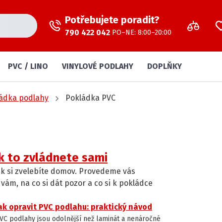
Potřebujete poradit?
790 422 042
PO–NE: 8:00–20:00
PVC / LINO
VINYLOVÉ PODLAHY
DOPLŇKY
ádka podlahy
Pokládka PVC
ak to zvládnete sami
 jak si zvelebíte domov. Provedeme vás
ám, na co si dát pozor a co si k pokládce
ak opravit PVC podlahu: praktický návod
INSTALACE A ÚDRŽBA PODLAH
VC podlahy jsou odolnější než laminát a nenáročné