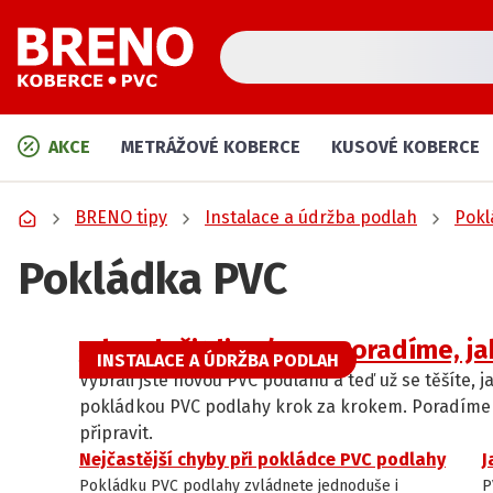
AKCE
METRÁŽOVÉ KOBERCE
KUSOVÉ KOBERCE
BRENO tipy
Instalace a údržba podlah
Pokl
Pokládka PVC
Jak položit lino/PVC: Poradíme, j
INSTALACE A ÚDRŽBA PODLAH
Vybrali jste novou PVC podlahu a teď už se těšíte,
pokládkou PVC podlahy krok za krokem. Poradíme v
připravit.
Nejčastější chyby při pokládce PVC podlahy
J
INSTALACE A ÚDRŽBA PODLAH
Pokládku PVC podlahy zvládnete jednoduše i
P