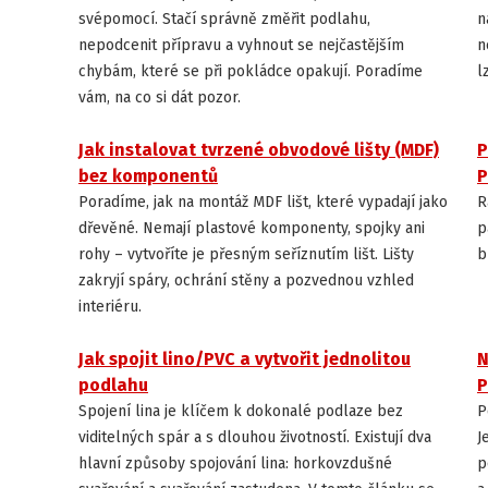
svépomocí. Stačí správně změřit podlahu,
n
nepodcenit přípravu a vyhnout se nejčastějším
n
chybám, které se při pokládce opakují. Poradíme
l
vám, na co si dát pozor.
Jak instalovat tvrzené obvodové lišty (MDF)
P
INSTALACE A ÚDRŽBA PODLAH
bez komponentů
P
Poradíme, jak na montáž MDF lišt, které vypadají jako
R
dřevěné. Nemají plastové komponenty, spojky ani
p
rohy – vytvoříte je přesným seříznutím lišt. Lišty
b
zakryjí spáry, ochrání stěny a pozvednou vzhled
interiéru.
Jak spojit lino/PVC a vytvořit jednolitou
N
INSTALACE A ÚDRŽBA PODLAH
podlahu
P
Spojení lina je klíčem k dokonalé podlaze bez
P
viditelných spár a s dlouhou životností. Existují dva
J
hlavní způsoby spojování lina: horkovzdušné
p