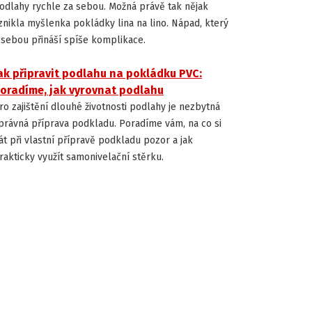
odlahy rychle za sebou. Možná právě tak nějak
znikla myšlenka pokládky lina na lino. Nápad, který
 sebou přináší spíše komplikace.
ak připravit podlahu na pokládku PVC:
INSTALACE A ÚDRŽBA PODLAH
oradíme, jak vyrovnat podlahu
ro zajištění dlouhé životnosti podlahy je nezbytná
právná příprava podkladu. Poradíme vám, na co si
át při vlastní přípravě podkladu pozor a jak
rakticky využít samonivelační stěrku.