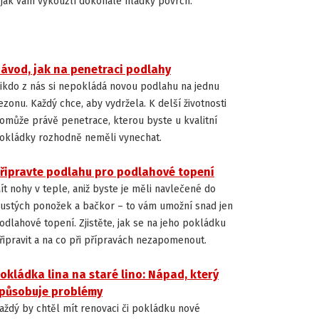
 jak vám vykouzlí dokonale hladký povrch.
ávod, jak na penetraci podlahy
INSTALACE A ÚDRŽBA PODLAH
ikdo z nás si nepokládá novou podlahu na jednu
ezonu. Každý chce, aby vydržela. K delší životnosti
omůže právě penetrace, kterou byste u kvalitní
okládky rozhodně neměli vynechat.
řipravte podlahu pro podlahové topení
INSTALACE A ÚDRŽBA PODLAH
ít nohy v teple, aniž byste je měli navlečené do
lustých ponožek a bačkor – to vám umožní snad jen
odlahové topení. Zjistěte, jak se na jeho pokládku
řipravit a na co při přípravách nezapomenout.
okládka lina na staré lino: Nápad, který
INSTALACE A ÚDRŽBA PODLAH
působuje problémy
aždý by chtěl mít renovaci či pokládku nové