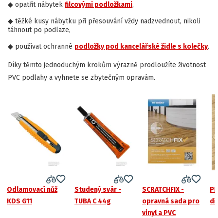
opatřit nábytek
filcovými podložkami
,
těžké kusy nábytku při přesouvání vždy nadzvednout, nikoli
táhnout po podlaze,
používat ochranné
podložky pod kancelářské židle s kolečky
.
Díky těmto jednoduchým krokům výrazně prodloužíte životnost
PVC podlahy a vyhnete se zbytečným opravám.
Odlamovací nůž
Studený svár -
SCRATCHFIX -
PE
KDS G11
TUBA C 44g
opravná sada pro
dř
vinyl a PVC