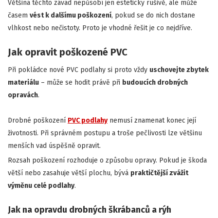
Většina těchto závad nepůsobí jen esteticky rušivě, ale může
časem
vést k dalšímu poškození
, pokud se do nich dostane
vlhkost nebo nečistoty. Proto je vhodné řešit je co nejdříve.
Jak opravit poškozené PVC
Při pokládce nové PVC podlahy si proto vždy
uschovejte zbytek
materiálu
– může se hodit právě při
budoucích drobných
opravách
.
Drobné poškození
PVC podlahy
nemusí znamenat konec její
životnosti. Při správném postupu a troše pečlivosti lze většinu
menších vad úspěšně opravit.
Rozsah poškození rozhoduje o způsobu opravy. Pokud je škoda
větší nebo zasahuje větší plochu, bývá
praktičtější zvážit
výměnu celé podlahy
.
Jak na opravdu drobných škrábanců a rýh