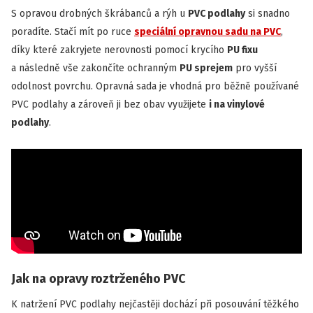
S opravou drobných škrábanců a rýh u
PVC podlahy
si snadno
poradíte. Stačí mít po ruce
speciální opravnou sadu na PVC
,
díky které zakryjete nerovnosti pomocí krycího
PU fixu
a následně vše zakončíte ochranným
PU sprejem
pro vyšší
odolnost povrchu. Opravná sada je vhodná pro běžně používané
PVC podlahy a zároveň ji bez obav využijete
i na vinylové
podlahy
.
Jak na opravy roztrženého PVC
K natržení PVC podlahy nejčastěji dochází při posouvání těžkého