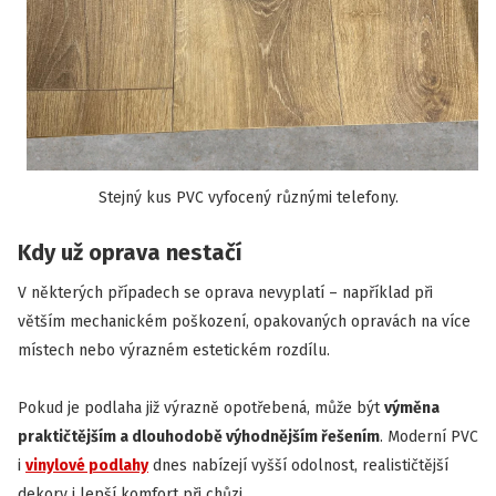
Stejný kus PVC vyfocený různými telefony.
Kdy už oprava nestačí
V některých případech se oprava nevyplatí – například při
větším mechanickém poškození, opakovaných opravách na více
místech nebo výrazném estetickém rozdílu.
Pokud je podlaha již výrazně opotřebená, může být
výměna
praktičtějším a dlouhodobě výhodnějším řešením
. Moderní PVC
i
vinylové podlahy
dnes nabízejí vyšší odolnost, realističtější
dekory i lepší komfort při chůzi.