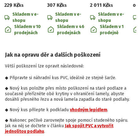
229 Kč
307 Kč
2 011 Kč
o
/ks
/ks
/ks
Skladem v e-
Skladem v e-
Skladem v e-
shopu
shopu
shopu
Skladem v 10
Skladem v 46
Skladem v 1
prodejnách
prodejnách
prodejně
Jak na opravu děr a dalších poškození
Větší poškození lze opravit následovně:
Připravte si náhradní kus PVC, ideálně ze stejné šarže.
Nový kus položte přes místo poškození na staré podlaze a
současně přeřízněte obě krytiny v ohraničení lamely, abyste
dosáhli přesného řezu a nová lamela zapadla do staré podlahy.
Nový kus přilepte k podkladu
vhodným lepidlem
.
Nakonec pečlivě zarovnejte spoje pomocí studeného spáru.
Jak na něj se dočtete v článku
Jak spojit PVC a vytvořit
jednolitou podlahu
.