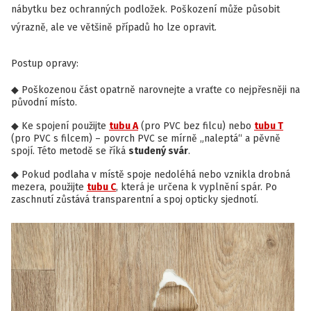
nábytku bez ochranných podložek. Poškození může působit
výrazně, ale ve většině případů ho lze opravit.
Postup opravy:
Poškozenou část opatrně narovnejte a vraťte co nejpřesněji na
původní místo.
Ke spojení použijte
tubu A
(pro PVC bez filcu) nebo
tubu T
(pro PVC s filcem) – povrch PVC se mírně „naleptá“ a pěvně
spojí. Této metodě se říká
studený svár
.
Pokud podlaha v místě spoje nedoléhá nebo vznikla drobná
mezera, použijte
tubu C
, která je určena k vyplnění spár. Po
zaschnutí zůstává transparentní a spoj opticky sjednotí.