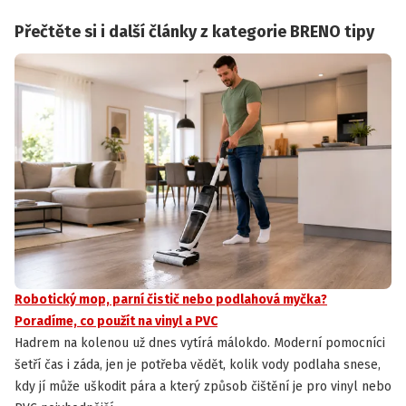
Přečtěte si i další články z kategorie BRENO tipy
Robotický mop, parní čistič nebo podlahová myčka?
Poradíme, co použít na vinyl a PVC
Hadrem na kolenou už dnes vytírá málokdo. Moderní pomocníci
šetří čas i záda, jen je potřeba vědět, kolik vody podlaha snese,
kdy jí může uškodit pára a který způsob čištění je pro vinyl nebo