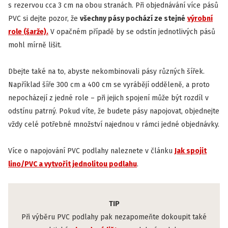
s rezervou cca 3 cm na obou stranách. Při objednávání více pásů
PVC si dejte pozor, že
všechny pásy pochází ze stejné
výrobní
role (šarže).
V opačném případě by se odstín jednotlivých pásů
mohl mírně lišit.
Dbejte také na to, abyste nekombinovali pásy různých šířek.
Například šíře 300 cm a 400 cm se vyrábějí odděleně, a proto
nepocházejí z jedné role – při jejich spojení může být rozdíl v
odstínu patrný. Pokud víte, že budete pásy napojovat, objednejte
vždy celé potřebné množství najednou v rámci jedné objednávky.
Více o napojování PVC podlahy naleznete v článku
Jak spojit
lino/PVC a vytvořit jednolitou podlahu
.
TIP
Při výběru PVC podlahy pak nezapomeňte dokoupit také