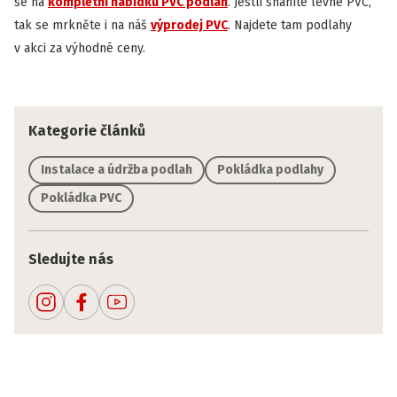
se na
kompletní nabídku PVC podlah
. Jestli sháníte levné PVC,
tak se mrkněte i na náš
výprodej PVC
. Najdete tam podlahy
v akci za výhodné ceny.
Kategorie článků
Instalace a údržba podlah
Pokládka podlahy
Pokládka PVC
Sledujte nás