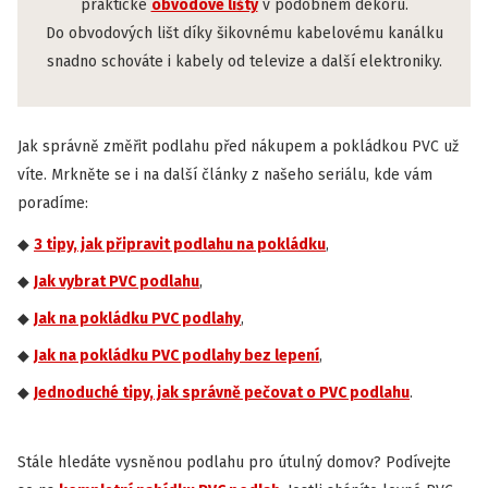
praktické
obvodové lišty
v podobném dekoru.
Do obvodových lišt díky šikovnému kabelovému kanálku
snadno schováte i kabely od televize a další elektroniky.
Jak správně změřit podlahu před nákupem a pokládkou PVC už
víte. Mrkněte se i na další články z našeho seriálu, kde vám
poradíme:
3 tipy, jak připravit podlahu na pokládku
,
Jak vybrat PVC podlahu
,
Jak na pokládku PVC podlahy
,
Jak na pokládku PVC podlahy bez lepení
,
Jednoduché tipy, jak správně pečovat o PVC podlahu
.
Stále hledáte vysněnou podlahu pro útulný domov? Podívejte