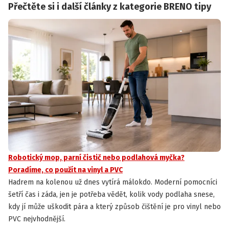
Přečtěte si i další články z kategorie BRENO tipy
Robotický mop, parní čistič nebo podlahová myčka?
Poradíme, co použít na vinyl a PVC
Hadrem na kolenou už dnes vytírá málokdo. Moderní pomocníci
šetří čas i záda, jen je potřeba vědět, kolik vody podlaha snese,
kdy jí může uškodit pára a který způsob čištění je pro vinyl nebo
PVC nejvhodnější.