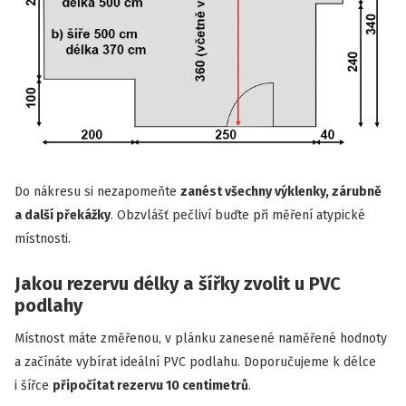
Do nákresu si nezapomeňte
zanést všechny výklenky, zárubně
a další překážky
. Obzvlášť pečliví buďte při měření atypické
místnosti.
Jakou rezervu délky a šířky zvolit u PVC
podlahy
Místnost máte změřenou, v plánku zanesené naměřené hodnoty
a začínáte vybírat ideální PVC podlahu. Doporučujeme k délce
i šířce
připočítat rezervu 10 centimetrů
.