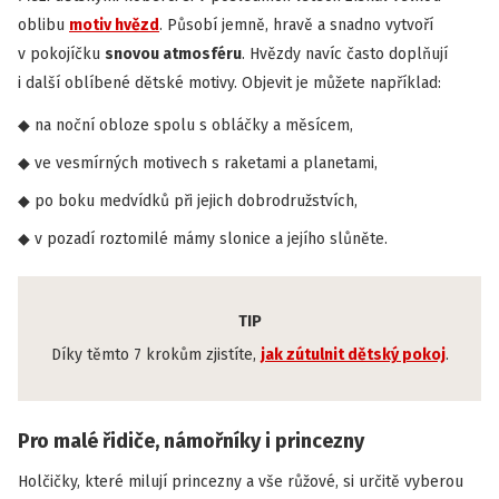
oblibu
motiv hvězd
. Působí jemně, hravě a snadno vytvoří
v pokojíčku
snovou atmosféru
. Hvězdy navíc často doplňují
i další oblíbené dětské motivy. Objevit je můžete například:
na noční obloze spolu s obláčky a měsícem,
ve vesmírných motivech s raketami a planetami,
po boku medvídků při jejich dobrodružstvích,
v pozadí roztomilé mámy slonice a jejího slůněte.
TIP
Díky těmto 7 krokům zjistíte,
jak zútulnit dětský pokoj
.
Pro malé řidiče, námořníky i princezny
Holčičky, které milují princezny a vše růžové, si určitě vyberou