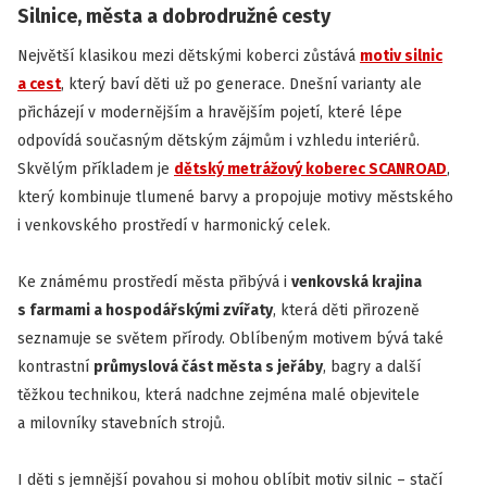
Silnice, města a dobrodružné cesty
Největší klasikou mezi dětskými koberci zůstává
motiv silnic
a cest
, který baví děti už po generace. Dnešní varianty ale
přicházejí v modernějším a hravějším pojetí, které lépe
odpovídá současným dětským zájmům i vzhledu interiérů.
Skvělým příkladem je
dětský metrážový koberec SCANROAD
,
který kombinuje tlumené barvy a propojuje motivy městského
i venkovského prostředí v harmonický celek.
Ke známému prostředí města přibývá i
venkovská krajina
s farmami a hospodářskými zvířaty
, která děti přirozeně
seznamuje se světem přírody. Oblíbeným motivem bývá také
kontrastní
průmyslová část města s jeřáby
, bagry a další
těžkou technikou, která nadchne zejména malé objevitele
a milovníky stavebních strojů.
I děti s jemnější povahou si mohou oblíbit motiv silnic – stačí