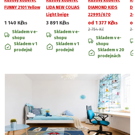
Kusový koberec
Kusový koberec
Kusový koberec
Ku
FUNNY 2101 Yellow
LIDA NEW COLIAS
DIAMOND KIDS
DI
Light beige
22995/670
24
1 140 Kč
3 891 Kč
od
1 377 Kč
o
/ks
/ks
/ks
2 754 Kč
2 
Skladem v e-
Skladem v e-
shopu
shopu
Skladem v e-
Skladem v 1
Skladem v 1
shopu
prodejně
prodejně
Skladem v 20
prodejnách