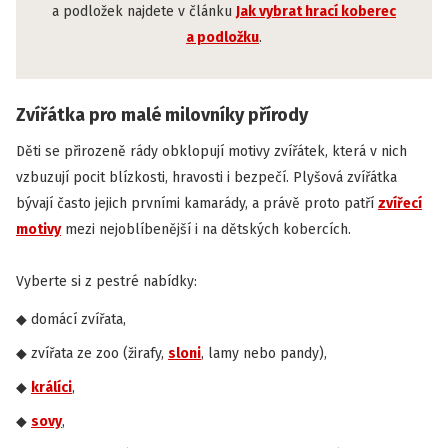
a podložek najdete v článku
Jak vybrat hrací koberec
a podložku
.
Zvířátka pro malé milovníky přírody
Děti se přirozeně rády obklopují motivy zvířátek, která v nich
vzbuzují pocit blízkosti, hravosti i bezpečí. Plyšová zvířátka
bývají často jejich prvními kamarády, a právě proto patří
zvířecí
motivy
mezi nejoblíbenější i na dětských kobercích.
Vyberte si z pestré nabídky:
domácí zvířata,
zvířata ze zoo (žirafy,
sloni
, lamy nebo pandy),
králíci
,
sovy
,