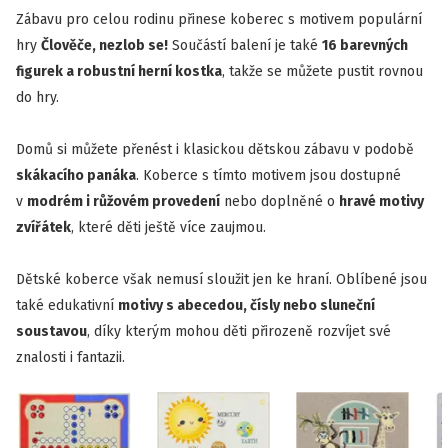
Zábavu pro celou rodinu přinese koberec s motivem populární
hry
Člověče, nezlob se!
Součástí balení je také
16 barevných
figurek a robustní herní kostka
, takže se můžete pustit rovnou
do hry.
Domů si můžete přenést i klasickou dětskou zábavu v podobě
skákacího panáka
. Koberce s tímto motivem jsou dostupné
v
modrém i růžovém provedení
nebo doplněné o
hravé motivy
zvířátek
, které děti ještě více zaujmou.
Dětské koberce však nemusí sloužit jen ke hraní. Oblíbené jsou
také edukativní
motivy s abecedou, čísly nebo sluneční
soustavou
, díky kterým mohou děti přirozeně rozvíjet své
znalosti i fantazii.