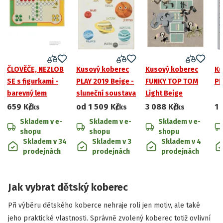
ČLOVĚČE, NEZLOB
Kusový koberec
Kusový koberec
Ku
SE s figurkami -
PLAY 2019 Beige -
FUNKY TOP TOM
PL
barevný lem
sluneční soustava
Light Beige
659 Kč
od
1 509 Kč
3 088 Kč
1 
/ks
/ks
/ks
Skladem v e-
Skladem v e-
Skladem v e-
shopu
shopu
shopu
Skladem v 34
Skladem v 3
Skladem v 4
prodejnách
prodejnách
prodejnách
Jak vybrat dětský koberec
Při výběru dětského koberce nehraje roli jen motiv, ale také
jeho praktické vlastnosti. Správně zvolený koberec totiž ovlivní