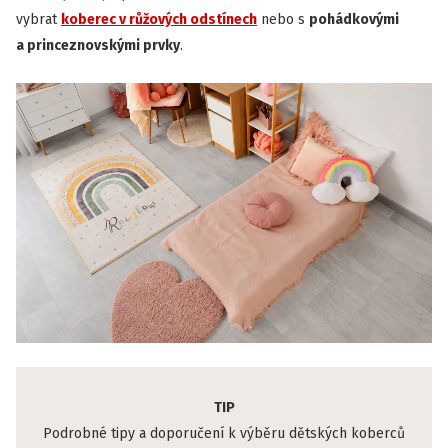
vybrat
koberec v
růžových odstínech
nebo s
pohádkovými
a princeznovskými prvky
.
TIP
Podrobné tipy a doporučení k výběru dětských koberců