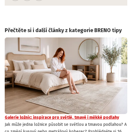
Přečtěte si i další články z kategorie BRENO tipy
Galerie ložnic: inspirace pro světlé, tmavé i měkké podlahy
Jak může jedna ložnice působit se světlou a tmavou podlahou? A
co změní kusový nebo metrážový koberec? Prohlédněte si 16