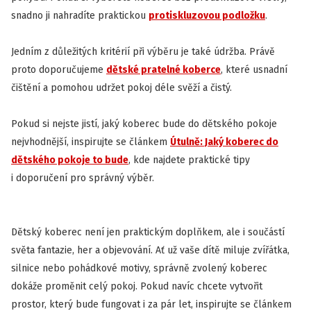
snadno ji nahradíte praktickou
protiskluzovou podložku
.
Jedním z důležitých kritérií při výběru je také údržba. Právě
proto doporučujeme
dětské pratelné koberce
, které usnadní
čištění a pomohou udržet pokoj déle svěží a čistý.
Pokud si nejste jistí, jaký koberec bude do dětského pokoje
nejvhodnější, inspirujte se článkem
Útulně: Jaký koberec do
dětského pokoje to bude
, kde najdete praktické tipy
i doporučení pro správný výběr.
Dětský koberec není jen praktickým doplňkem, ale i součástí
světa fantazie, her a objevování. Ať už vaše dítě miluje zvířátka,
silnice nebo pohádkové motivy, správně zvolený koberec
dokáže proměnit celý pokoj. Pokud navíc chcete vytvořit
prostor, který bude fungovat i za pár let, inspirujte se článkem