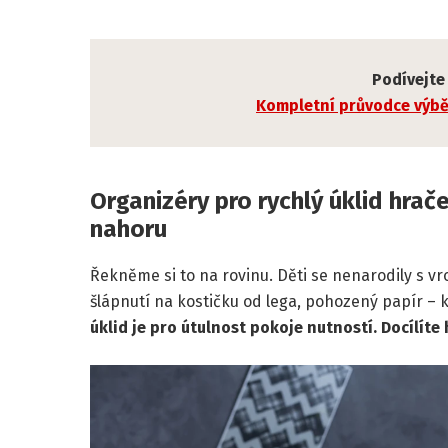
Podívejte 
Kompletní průvodce výb
Organizéry pro rychlý úklid hrač
nahoru
Řekněme si to na rovinu. Děti se nenarodily s vr
šlápnutí na kostičku od lega, pohozený papír – k
úklid je pro útulnost pokoje nutností. Docílíte