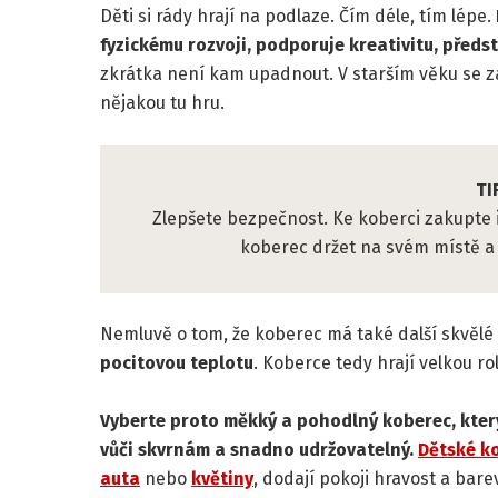
Děti si rády hrají na podlaze. Čím déle, tím lépe.
fyzickému rozvoji, podporuje kreativitu, předs
zkrátka není kam upadnout. V starším věku se za
nějakou tu hru.
TI
Zlepšete bezpečnost. Ke koberci zakupte 
koberec držet na svém místě a
Nemluvě o tom, že koberec má také další skvělé
pocitovou teplotu
. Koberce tedy hrají velkou rol
Vyberte proto měkký a pohodlný koberec, kter
vůči skvrnám a snadno udržovatelný.
Dětské k
auta
nebo
květiny
, dodají pokoji hravost a bar