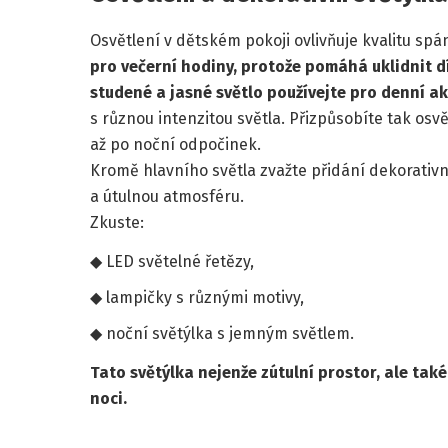
Osvětlení v dětském pokoji ovlivňuje kvalitu spá
pro večerní hodiny, protože pomáhá uklidnit d
studené a jasné světlo používejte pro denní akt
s různou intenzitou světla. Přizpůsobíte tak os
až po noční odpočinek.
Kromě hlavního světla zvažte přidání dekorativn
a útulnou atmosféru.
Zkuste:
LED světelné řetězy,
lampičky s různými motivy,
noční světýlka s jemným světlem.
Tato světýlka nejenže zútulní prostor, ale ta
noci.