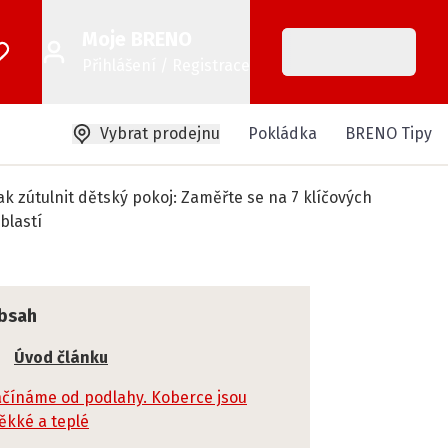
Moje BRENO
Přihlášení / Registrace
Vybrat prodejnu
Pokládka
BRENO Tipy
ak zútulnit dětský pokoj: Zaměřte se na 7 klíčových
blastí
bsah
Úvod článku
čínáme od podlahy. Koberce jsou
ěkké a teplé