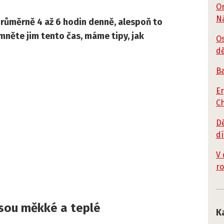
Or
Ná
 průměrně 4 až 6 hodin denně, alespoň to
mněte jim tento čas, máme tipy, jak
Os
dě
Ba
Er
Ch
Dě
dí
V 
ro
sou měkké a teplé
K