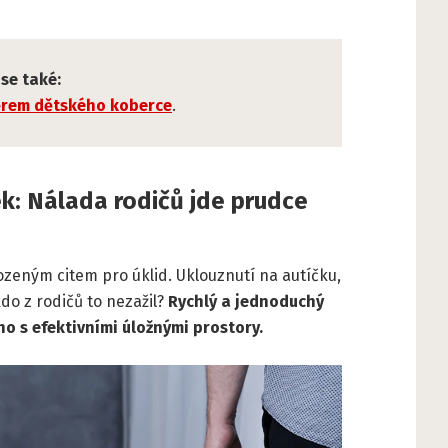
se také:
ěrem dětského koberce
.
ek: Nálada rodičů jde prudce
ozeným citem pro úklid. Uklouznutí na autíčku,
do z rodičů to nezažil?
Rychlý a jednoduchý
 ho s efektivními úložnými prostory.