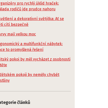
ganizéry pro rychlý úklid hraček:
lada rodičů jde prudce nahoru
větlení a dekorativní světýlka: Ať se
ti cítí bezpečně
rvy mají velkou moc
gonomický a multifunkční nábytek:
ce to promyšlená řešení
tský pokoj by měl vycházet z osobnosti
těte
dětském pokoji by neměly chybět
stliny
ategorie článků