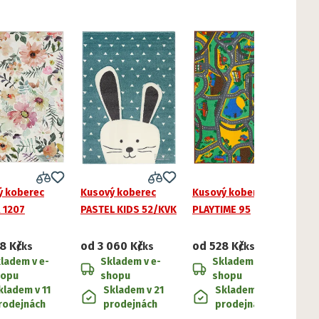
ý koberec
Kusový koberec
Kusový koberec
 1207
PASTEL KIDS 52/KVK
PLAYTIME 95
8 Kč
od
3 060 Kč
od
528 Kč
/ks
/ks
/ks
ladem v e-
Skladem v e-
Skladem v e-
hopu
shopu
shopu
kladem v 11
Skladem v 21
Skladem v 45
rodejnách
prodejnách
prodejnách