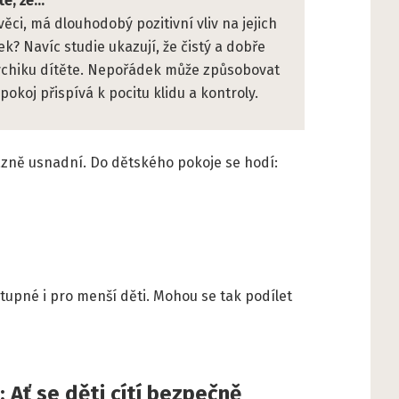
e, že...
věci, má dlouhodobý pozitivní vliv na jejich
? Navíc studie ukazují, že čistý a dobře
sychiku dítěte. Nepořádek může způsobovat
okoj přispívá k pocitu klidu a kontroly.
azně usnadní. Do dětského pokoje se hodí:
stupné i pro menší děti. Mohou se tak podílet
 Ať se děti cítí bezpečně