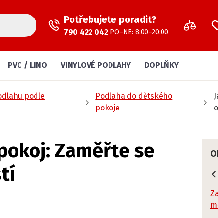
Potřebujete poradit?
790 422 042
PO–NE: 8:00–20:00
PVC / LINO
VINYLOVÉ PODLAHY
DOPLŇKY
odlahu podle
Podlaha do dětského
J
pokoje
o
 pokoj: Zaměřte se
O
tí
Za
m