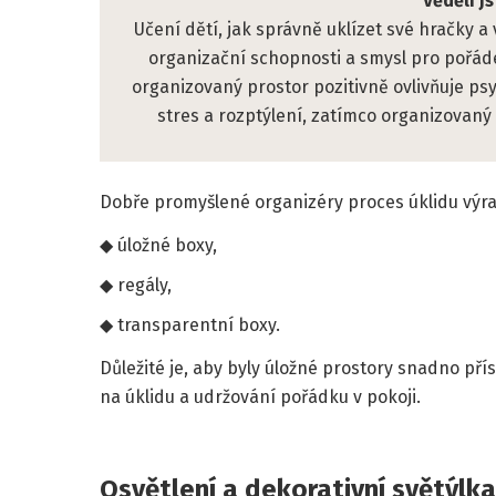
Věděli jst
Učení dětí, jak správně uklízet své hračky a 
organizační schopnosti a smysl pro pořádek
organizovaný prostor pozitivně ovlivňuje p
stres a rozptýlení, zatímco organizovaný p
Dobře promyšlené organizéry proces úklidu výr
úložné boxy,
regály,
transparentní boxy.
Důležité je, aby byly úložné prostory snadno pří
na úklidu a udržování pořádku v pokoji.
Osvětlení a dekorativní světýlka: