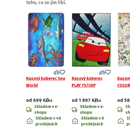
toho, co se jim líbí.
Kusový koberec Sea
Kusový koberec
Kusov
World
PLAY 75/CKP
COLOR
od
699 Kč
od
1 897 Kč
od
58
/ks
/ks
Skladem v e-
Skladem v e-
Sk
shopu
shopu
s
Skladem v 46
Skladem v 6
S
prodejnách
prodejnách
p