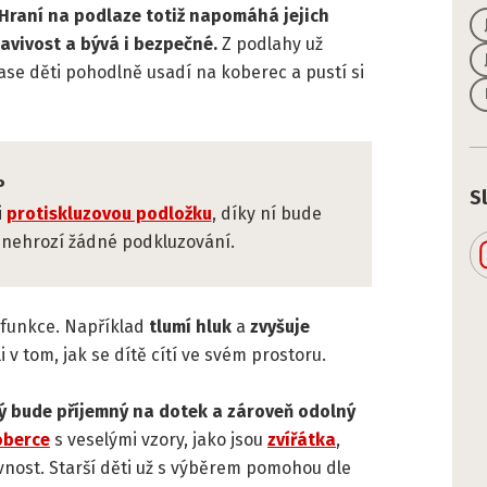
Hraní na podlaze totiž napomáhá jejich
tavivost a bývá i bezpečné.
Z podlahy už
se děti pohodlně usadí na koberec a pustí si
P
S
i
protiskluzovou podložku
, díky ní bude
 nehrozí žádné podkluzování.
 funkce. Například
tlumí hluk
a
zvyšuje
i v tom, jak se dítě cítí ve svém prostoru.
ý bude příjemný na dotek a zároveň odolný
oberce
s veselými vzory, jako jsou
zvířátka
,
evnost. Starší děti už s výběrem pomohou dle