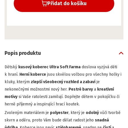
Přidat do košíku
Popis produktu
Dětský
kusový koberec
Ultra Soft Farma
doslova vyzývá děti
k hraní.
Herní koberce
jsou skvělou volbou pro všechny holky i
kluky, kterým
zlepší všeobecný rozhled a zabaví
je
nekonečnými možnostmi nový her.
Pestré barvy
a
kreativní
motivy
si Vaše ratolesti zamilují. Dopřejte dětem v pokojíčku či
herně příjemný a inspirující hrací koutek.
Zvoleným materiálem je
polyester
, který je
odolný
vůči tvorbě
skvrn a oděru, proto Vám bude dělat radost jeho
snadná
údržba
. Koberce jsou navíc
stálobarevné
, snadno se
čistí
a