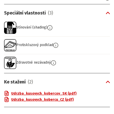
Speciální vlastnosti
(
3
)
Stínování (shading)
Protiskluzový podklad
Zdravotně nezávadný
Ke stažení
(
2
)
Udrzba_kusovych_kobercov_SK (pdf)
Udrzba_kusovych_kobercu_CZ (pdf)