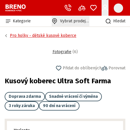
Kategorie
Vybrat prodejnu
Hledat
Pro holky - dětské kusové koberce
Fotografie
(
6
)
Přidat do oblíbených
Porovnat
Kusový koberec Ultra Soft Farma
Doprava zdarma
Snadné vrácení či výměna
3 roky záruka
90 dní na vrácení