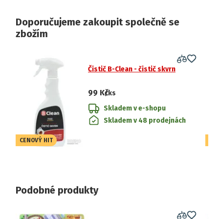
Doporučujeme zakoupit společně se
zbožím
Čistič B-Clean - čistič skvrn
99 Kč
/ks
Skladem v e-shopu
Skladem v 48 prodejnách
CENOVÝ HIT
CE
Podobné produkty