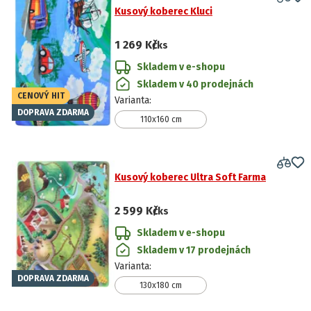
Kusový koberec Kluci
1 269 Kč
/ks
Skladem v e-shopu
Skladem v 40 prodejnách
CENOVÝ HIT
Varianta
:
DOPRAVA ZDARMA
110x160 cm
Kusový koberec Ultra Soft Farma
2 599 Kč
/ks
Skladem v e-shopu
Skladem v 17 prodejnách
Varianta
:
DOPRAVA ZDARMA
130x180 cm