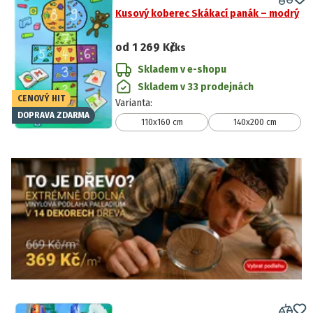
Kusový koberec Skákací panák – modrý
od
1 269 Kč
/ks
Skladem v e-shopu
Skladem v 33 prodejnách
CENOVÝ HIT
Varianta
:
DOPRAVA ZDARMA
110x160 cm
140x200 cm