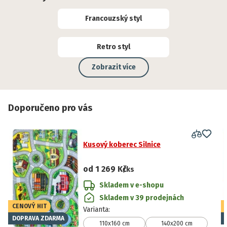
Francouzský styl
Retro styl
Zobrazit více
Doporučeno pro vás
Kusový koberec Silnice
od
1 269 Kč
/ks
Skladem v e-shopu
Skladem v 39 prodejnách
CENOVÝ HIT
Varianta
:
DOPRAVA ZDARMA
110x160 cm
140x200 cm