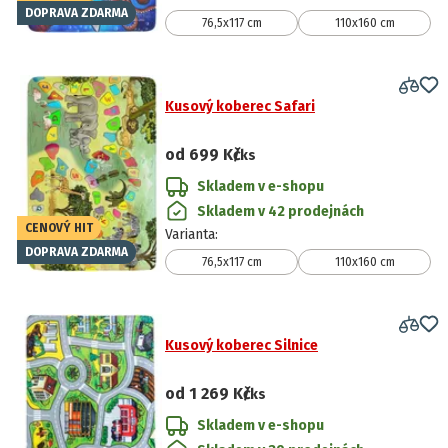
DOPRAVA ZDARMA
76,5x117 cm
110x160 cm
Kusový koberec Safari
od
699 Kč
/ks
Skladem v e-shopu
Skladem v 42 prodejnách
CENOVÝ HIT
Varianta
:
DOPRAVA ZDARMA
76,5x117 cm
110x160 cm
Kusový koberec Silnice
od
1 269 Kč
/ks
Skladem v e-shopu