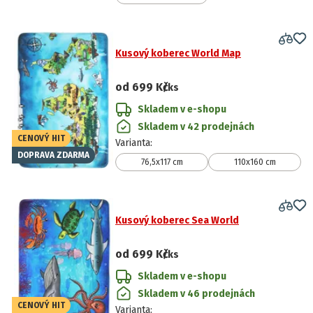
Kusový koberec World Map
od
699 Kč
/ks
Skladem v e-shopu
Skladem v 42 prodejnách
CENOVÝ HIT
Varianta
:
DOPRAVA ZDARMA
76,5x117 cm
110x160 cm
Kusový koberec Sea World
od
699 Kč
/ks
Skladem v e-shopu
Skladem v 46 prodejnách
CENOVÝ HIT
Varianta
: