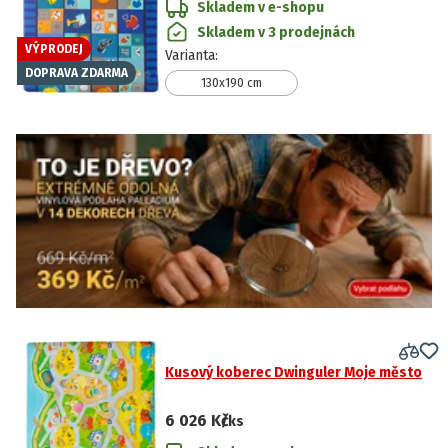
Skladem v e-shopu
Skladem v 3 prodejnách
VÝPRODEJ
Varianta
:
DOPRAVA ZDARMA
130x190 cm
Kusový koberec Dwinguler Moje město
6 026 Kč
/ks