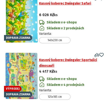
Kusový koberec Dwinguler Safari
6 026 Kč
/ks
Skladem v e-shopu
Skladem v 2 prodejnách
Varianta
:
DOPRAVA ZDARMA
140x230 cm
Kusový koberec Dwinguler Sportující
dinosauři
4 417 Kč
/ks
Skladem v e-shopu
Skladem v 4 prodejnách
VÝPRODEJ
Varianta
:
DOPRAVA ZDARMA
125x185 cm