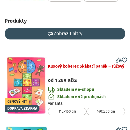
Produkty
Zobrazit filtry
Kusový koberec Skákací panák – růžový
od
1 269 Kč
/ks
Skladem v e-shopu
Skladem v 42 prodejnách
CENOVÝ HIT
Varianta
:
DOPRAVA ZDARMA
110x160 cm
140x200 cm