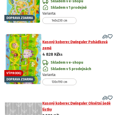
Skladem v e-shopu
Skladem v 1 prodejně
Varianta
:
DOPRAVA ZDARMA
140x230 cm
Kusový koberec Dwinguler Pohádková
země
4 828 Kč
/ks
Skladem v e-shopu
Skladem v 5 prodejnách
VÝPRODEJ
Varianta
:
DOPRAVA ZDARMA
130x190 cm
Kusový koberec Dwinguler Okvětní šedé
lístky