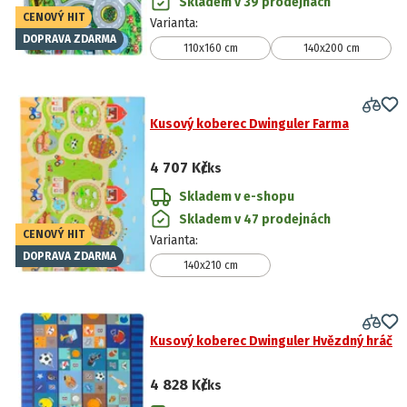
Skladem v 39 prodejnách
CENOVÝ HIT
Varianta
:
DOPRAVA ZDARMA
110x160 cm
140x200 cm
Kusový koberec Dwinguler Farma
4 707 Kč
/ks
Skladem v e-shopu
Skladem v 47 prodejnách
CENOVÝ HIT
Varianta
:
DOPRAVA ZDARMA
140x210 cm
Kusový koberec Dwinguler Hvězdný hráč
4 828 Kč
/ks