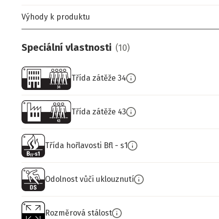
Výhody k produktu
Speciální vlastnosti
(
10
)
Třída zátěže 34
Třída zátěže 43
Třída hořlavosti Bfl - s1
Odolnost vůči uklouznutí
Rozměrová stálost