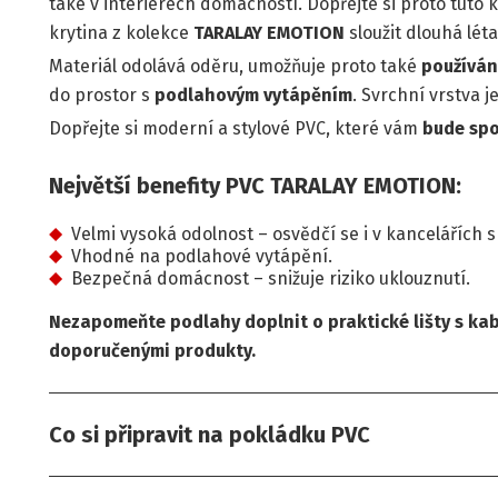
také v interiérech domácností. Dopřejte si proto tuto
krytina z kolekce
TARALAY EMOTION
sloužit dlouhá léta
Materiál odolává oděru, umožňuje proto také
používán
do prostor s
podlahovým vytápěním
. Svrchní vrstva j
Dopřejte si moderní a stylové PVC, které vám
bude spo
Největší benefity PVC TARALAY EMOTION:
Velmi vysoká odolnost – osvědčí se i v kancelářích
Vhodné na podlahové vytápění.
Bezpečná domácnost – snižuje riziko uklouznutí.
Nezapomeňte podlahy doplnit o praktické lišty s ka
doporučenými produkty.
Co si připravit na pokládku PVC