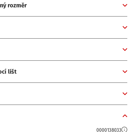
vný rozměr
í lišt
0000138033