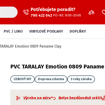
Potřebujete poradit?
790 422 042
PO–NE: 8:00–20:00
PVC / LINO
VINYLOVÉ PODLAHY
DOPLŇKY
TARALAY Emotion 0809 Paname Clay
PVC TARALAY Emotion 0809 Paname 
CENOVÝ HIT
Doprava zdarma
3 roky záruka
Výroba na míru
Nelze bezdůvodně vrátit