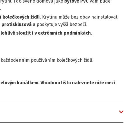
 krytinu i do svého domova jako
bytové PVC
vám bude
.
í kolečkových židlí
. Krytinu může bez obav nainstalovat
e
protiskluzová
a poskytuje vyšší bezpečí.
lehlivě sloužit i v extrémních podmínkách
.
 s každodenním používáním kolečkových židlí.
belovým kanálkem. Vhodnou lištu naleznete níže mezi