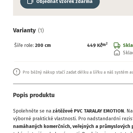
Objednat vzorek zdarma
Varianty
(
1
)
2
/
m
Šíře role
:
200 cm
449 Kč
Skl
Skla
Pro běžný nákup stačí zadat délku a šířku a náš systém a
Popis produktu
Spolehněte se na
zátěžové PVC TARALAY EMOTION
. Na
výborné praktické vlastnosti. Pro nadstandardní rezis
namáhaných komerčních, veřejných a průmyslových 