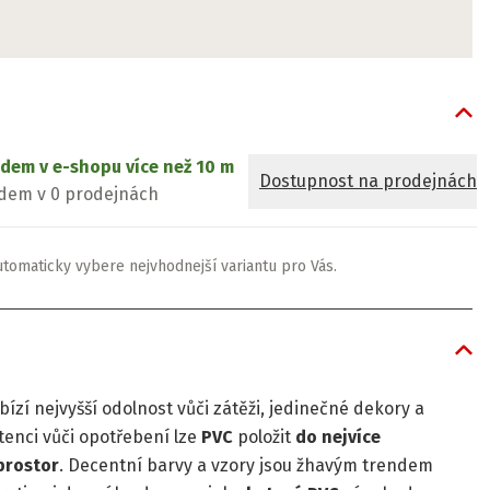
adem v e-shopu
více než 10 m
Dostupnost na prodejnách
dem v 0 prodejnách
utomaticky vybere nejvhodnejší variantu pro Vás.
bízí nejvyšší odolnost vůči zátěži, jedinečné dekory a
tenci vůči opotřebení lze
PVC
položit
do nejvíce
prostor
. Decentní barvy a vzory jsou žhavým trendem