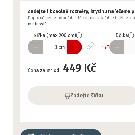
Zadejte libovolné rozměry, krytinu nařežeme p
Doporučujeme připočítat 10 cm navíc k šířce i délce a 
místnost?
Šířka
(
max
200
cm
)
Délka
cm
449 Kč
2
Cena za m
od
:
Zadejte šířku