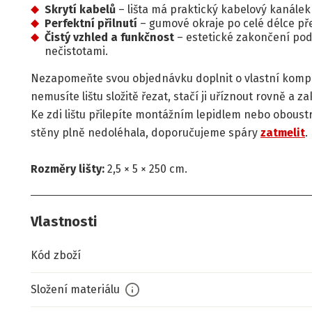
Skrytí kabelů
– lišta má praktický kabelový kanálek
Perfektní přilnutí
– gumové okraje po celé délce pře
Čistý vzhled a funkčnost
– estetické zakončení pod
nečistotami.
Nezapomeňte svou objednávku doplnit o vlastní kom
nemusíte lištu složitě řezat, stačí ji uříznout rovně a
Ke zdi lištu přilepíte montážním lepidlem nebo oboust
stěny plně nedoléhala, doporučujeme spáry
zatmelit
.
Rozměry lišty:
2,5 × 5 × 250 cm.
Vlastnosti
Kód zboží
Složení materiálu