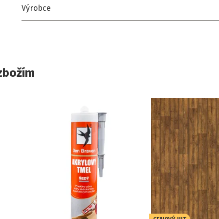
Výrobce
zbožím