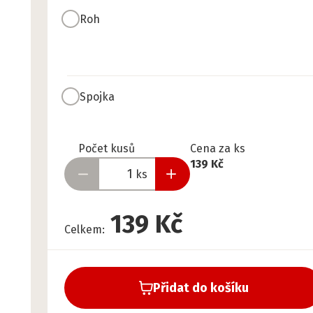
Roh
Spojka
Připraveno
Počet kusů
Cena za ks
139 Kč
ks
139 Kč
Celkem
:
Přidat do košíku