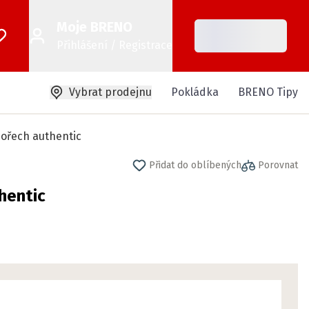
Moje BRENO
Přihlášení / Registrace
Vybrat prodejnu
Pokládka
BRENO Tipy
 ořech authentic
Přidat do oblíbených
Porovnat
hentic