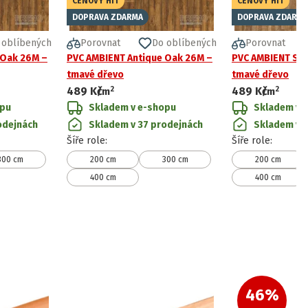
CENOVÝ HIT
CENOVÝ HIT
DOPRAVA ZDARMA
DOPRAVA ZDARMA
 oblíbených
Porovnat
Do oblíbených
Porovnat
 Oak 26M –
PVC AMBIENT Antique Oak 26M –
PVC AMBIENT St
tmavé dřevo
tmavé dřevo
2
2
489 Kč
489 Kč
/
m
/
m
opu
Skladem v e-shopu
Skladem v 
odejnách
Skladem v 37 prodejnách
Skladem v 
Šíře role
:
Šíře role
:
300 cm
200 cm
300 cm
200 cm
400 cm
400 cm
46
%