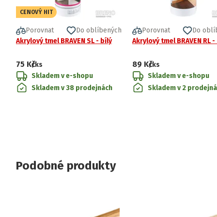
CENOVÝ HIT
Porovnat
Do oblíbených
Porovnat
Do oblí
Akrylový tmel BRAVEN SL - bílý
Akrylový tmel BRAVEN RL -
75 Kč
89 Kč
/ks
/ks
Skladem v e-shopu
Skladem v e-shopu
Skladem v 38 prodejnách
Skladem v 2 prodejn
Podobné produkty