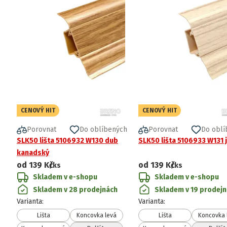
CENOVÝ HIT
CENOVÝ HIT
Porovnat
Do oblíbených
Porovnat
Do oblí
SLK50 lišta 5106932 W130 dub
SLK50 lišta 5106933 W131 
kanadský
od
139 Kč
od
139 Kč
/ks
/ks
Skladem v e-shopu
Skladem v e-shopu
Skladem v 28 prodejnách
Skladem v 19 prodej
Varianta
:
Varianta
:
Lišta
Koncovka levá
Lišta
Koncovka 