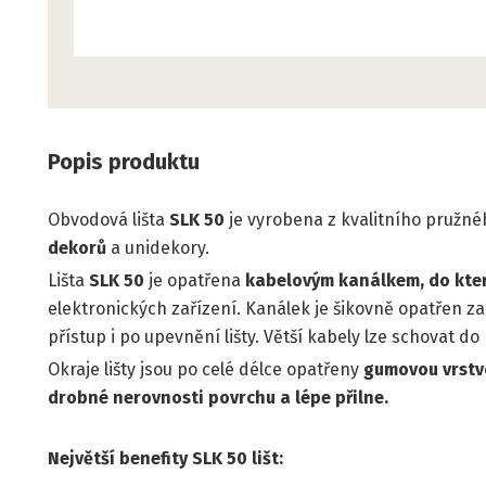
Popis produktu
Obvodová lišta
SLK 50
je vyrobena z kvalitního pružnéh
dekorů
a unidekory.
Lišta
SLK 50
je opatřena
kabelovým kanálkem, do kte
elektronických zařízení. Kanálek je šikovně opatřen 
přístup i po upevnění lišty. Větší kabely lze schovat d
Okraje lišty jsou po celé délce opatřeny
gumovou vrstvo
drobné nerovnosti povrchu a lépe přilne.
Největší benefity SLK 50 lišt: