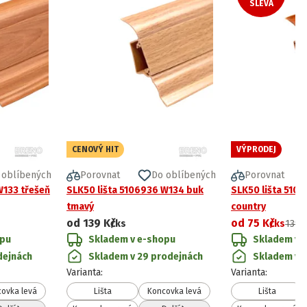
SLEVA
CENOVÝ HIT
VÝPRODEJ
 oblíbených
Porovnat
Do oblíbených
Porovnat
W133 třešeň
SLK50 lišta 5106936 W134 buk
SLK50 lišta 510
tmavý
country
od
139 Kč
od
75 Kč
/ks
/ks
139 
opu
Skladem v e-shopu
Skladem v 
dejnách
Skladem v 29 prodejnách
Skladem v 3
Varianta
:
Varianta
:
ovka levá
Lišta
Koncovka levá
Lišta