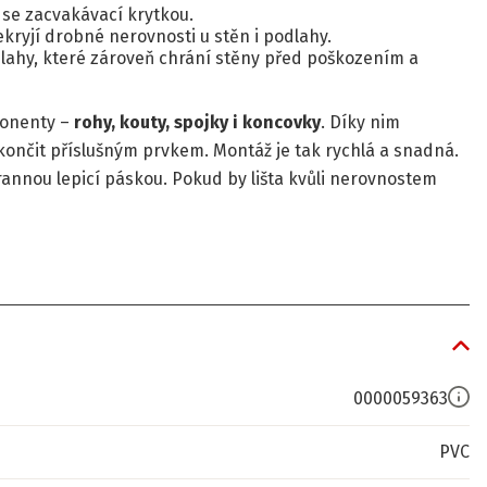
 se zacvakávací krytkou.
kryjí drobné nerovnosti u stěn i podlahy.
lahy, které zároveň chrání stěny před poškozením a
ponenty –
rohy, kouty, spojky i koncovky
. Díky nim
 zakončit příslušným prvkem. Montáž je tak rychlá a snadná.
rannou lepicí páskou. Pokud by lišta kvůli nerovnostem
0000059363
PVC