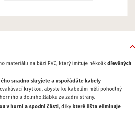
o materiálu na bázi PVC, který imituje několik
dřevěných
rého snadno skryjete a uspořádáte kabely
zacvakávací krytkou, abyste ke kabelům měli pohodlný
o horního a dolního žlábku ze zadní strany.
u v horní a spodní části
, díky
které lišta eliminuje