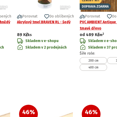
CENOVÝ HIT
DOPRAVA ZDARMA
bených
Porovnat
Do oblíbených
Porovnat
Do
 hnědý
Akrylový tmel BRAVEN RL - šedý
PVC AMBIENT Antique
tmavé dřevo
2
89 Kč
od
489 Kč
/ks
/
m
Skladem v e-shopu
Skladem v e-sh
ách
Skladem v 2 prodejnách
Skladem v 37 pr
Šíře role
:
200 cm
400 cm
46
%
46
%