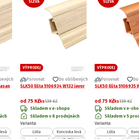
SLEVA
SLEVA
VÝPRODEJ
VÝPRODEJ
bených
Porovnat
Do oblíbených
Porovnat
Do
jasan
SLK50 lišta 5106934 W132 javor
SLK50 lišta 5106935 
od
75 Kč
od
75 Kč
/ks
139 Kč
/ks
139 Kč
Skladem v e-shopu
Skladem v e-sh
nách
Skladem v 8 prodejnách
Skladem v 5 pro
Varianta
:
Varianta
:
levá
Lišta
Koncovka levá
Lišta
Konc