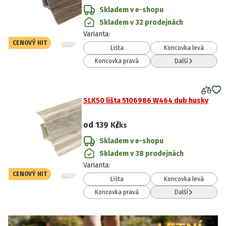
Skladem v e-shopu
Skladem v 32 prodejnách
Varianta
:
CENOVÝ HIT
Lišta
Koncovka levá
Koncovka pravá
Další
SLK50 lišta 5106986 W464 dub husky
od
139 Kč
/ks
Skladem v e-shopu
Skladem v 38 prodejnách
Varianta
:
CENOVÝ HIT
Lišta
Koncovka levá
Koncovka pravá
Další