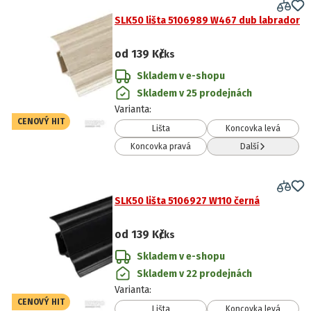
SLK50 lišta 5106989 W467 dub labrador
od
139 Kč
/ks
Skladem v e-shopu
Skladem v 25 prodejnách
Varianta
:
CENOVÝ HIT
Lišta
Koncovka levá
Koncovka pravá
Další
SLK50 lišta 5106927 W110 černá
od
139 Kč
/ks
Skladem v e-shopu
Skladem v 22 prodejnách
Varianta
:
CENOVÝ HIT
Lišta
Koncovka levá