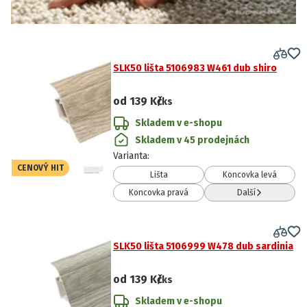
SLK50 lišta 5106983 W461 dub shiro
od
139 Kč
/ks
Skladem v e-shopu
Skladem v 45 prodejnách
Varianta
:
CENOVÝ HIT
Lišta
Koncovka levá
Koncovka pravá
Další
SLK50 lišta 5106999 W478 dub sardinia
od
139 Kč
/ks
Skladem v e-shopu