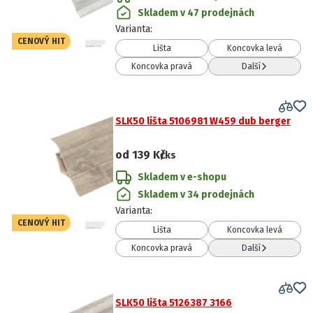
Skladem v 47 prodejnách
Varianta
:
CENOVÝ HIT
Lišta
Koncovka levá
Koncovka pravá
Další
SLK50 lišta 5106981 W459 dub berger
od
139 Kč
/ks
Skladem v e-shopu
Skladem v 34 prodejnách
Varianta
:
CENOVÝ HIT
Lišta
Koncovka levá
Koncovka pravá
Další
SLK50 lišta 5126387 3166