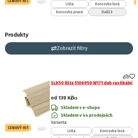
CENOVÝ HIT
Lišta
Koncovka levá
Koncovka pravá
Další
Produkty
Zobrazit filtry
SLK50 lišta 5106950 W171 dub rustikální
od
139 Kč
/ks
Skladem v e-shopu
Skladem v 44 prodejnách
Varianta
:
CENOVÝ HIT
Lišta
Koncovka levá