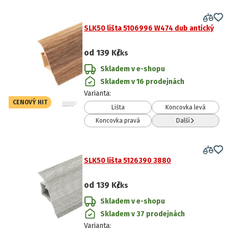
SLK50 lišta 5106996 W474 dub antický
od
139 Kč
/ks
Skladem v e-shopu
Skladem v 16 prodejnách
Varianta
:
CENOVÝ HIT
Lišta
Koncovka levá
Koncovka pravá
Další
SLK50 lišta 5126390 3880
od
139 Kč
/ks
Skladem v e-shopu
Skladem v 37 prodejnách
Varianta
: