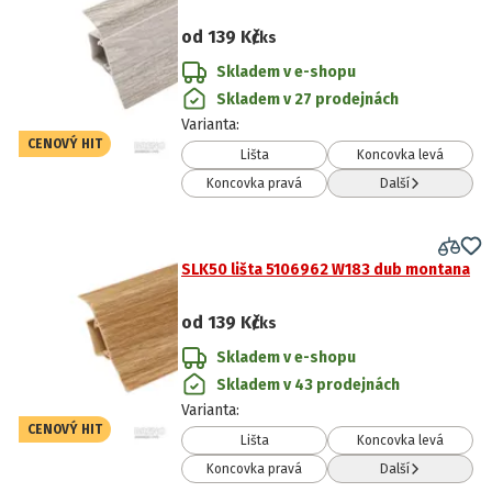
od
139 Kč
/ks
Skladem v e-shopu
Skladem v 27 prodejnách
Varianta
:
CENOVÝ HIT
Lišta
Koncovka levá
Koncovka pravá
Další
SLK50 lišta 5106962 W183 dub montana
od
139 Kč
/ks
Skladem v e-shopu
Skladem v 43 prodejnách
Varianta
:
CENOVÝ HIT
Lišta
Koncovka levá
Koncovka pravá
Další