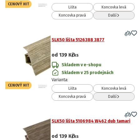
CENOVÝ HIT
Lišta
Koncovka levá
Koncovka pravá
Další
SLK50 lišta 5126388 3877
od
139 Kč
/ks
Skladem v e-shopu
Skladem v 25 prodejnách
Varianta
:
CENOVÝ HIT
Lišta
Koncovka levá
Koncovka pravá
Další
SLK50 lišta 5106984 W462 dub tamari
od
139 Kč
/ks