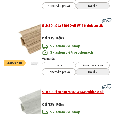
Koncovka pravá
Další
SLK50 lišta 5106945 W166 dub antik
od
139 Kč
/ks
Skladem v e-shopu
Skladem v 44 prodejnách
Varianta
:
CENOVÝ HIT
Lišta
Koncovka levá
Koncovka pravá
Další
SLK50 lišta 5107007 W648 white oak
od
139 Kč
/ks
Skladem v e-shopu