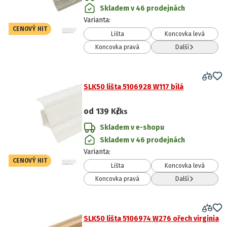
Skladem v 46 prodejnách
Varianta
:
CENOVÝ HIT
Lišta
Koncovka levá
Koncovka pravá
Další
SLK50 lišta 5106928 W117 bílá
od
139 Kč
/ks
Skladem v e-shopu
Skladem v 46 prodejnách
Varianta
:
CENOVÝ HIT
Lišta
Koncovka levá
Koncovka pravá
Další
SLK50 lišta 5106974 W276 ořech virginia