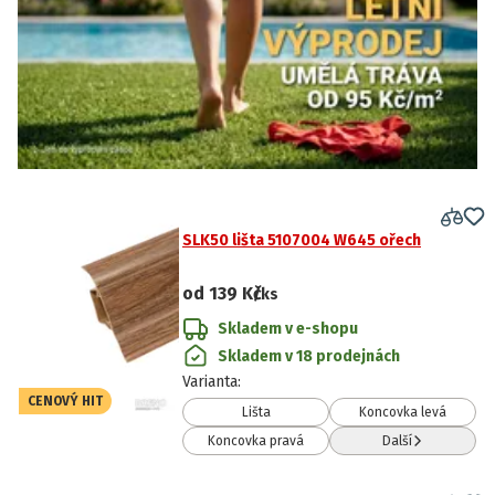
SLK50 lišta 5107004 W645 ořech
od
139 Kč
/ks
Skladem v e-shopu
Skladem v 18 prodejnách
Varianta
:
CENOVÝ HIT
Lišta
Koncovka levá
Koncovka pravá
Další