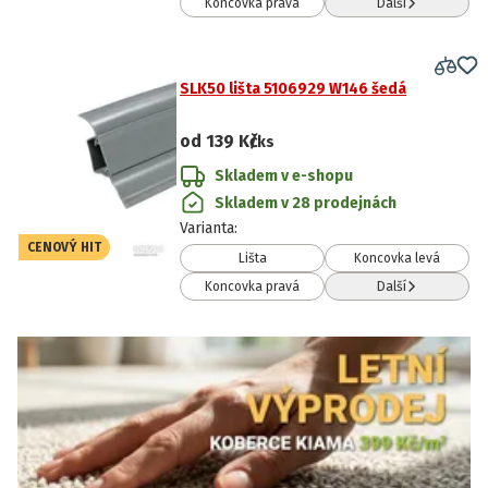
Koncovka pravá
Další
SLK50 lišta 5106929 W146 šedá
od
139 Kč
/ks
Skladem v e-shopu
Skladem v 28 prodejnách
Varianta
:
CENOVÝ HIT
Lišta
Koncovka levá
Koncovka pravá
Další