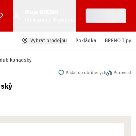
Moje BRENO
Přihlášení / Registrace
Vybrat prodejnu
Pokládka
BRENO Tipy
0 dub kanadský
Přidat do oblíbených
Porovnat
dský