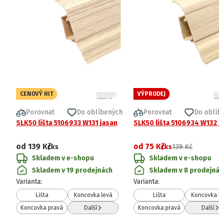
CENOVÝ HIT
VÝPRODEJ
Porovnat
Do oblíbených
Porovnat
Do oblí
SLK50 lišta 5106933 W131 jasan
SLK50 lišta 5106934 W132 
od
139 Kč
od
75 Kč
/ks
/ks
139 Kč
Skladem v e-shopu
Skladem v e-shopu
Skladem v 19 prodejnách
Skladem v 8 prodejn
Varianta
:
Varianta
:
Lišta
Koncovka levá
Lišta
Koncovka 
Koncovka pravá
Další
Koncovka pravá
Další