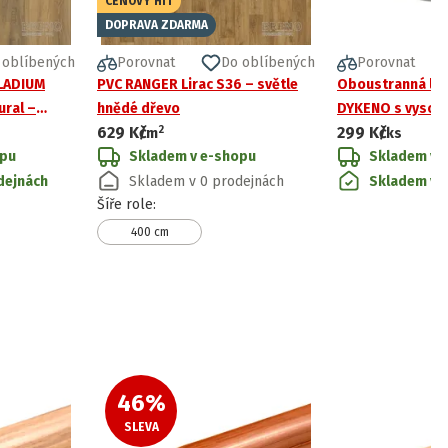
CENOVÝ HIT
DOPRAVA ZDARMA
 oblíbených
Porovnat
Do oblíbených
Porovnat
LLADIUM
PVC RANGER Lirac S36 – světle
Oboustranná lep
ural –
hnědé dřevo
DYKENO s vysoko
2
629 Kč
299 Kč
/
m
/ks
opu
Skladem v e-shopu
Skladem v 
dejnách
Skladem v 0 prodejnách
Skladem v 4
Šíře role
:
400 cm
46
%
SLEVA