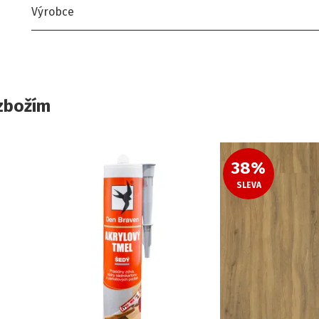
Výrobce
zbožím
38
%
SLEVA