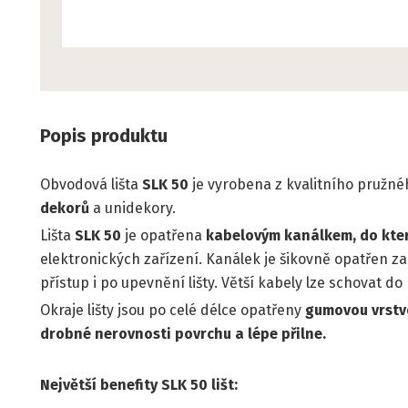
Popis produktu
Obvodová lišta
SLK 50
je vyrobena z kvalitního pružnéh
dekorů
a unidekory.
Lišta
SLK 50
je opatřena
kabelovým kanálkem, do kte
elektronických zařízení. Kanálek je šikovně opatřen 
přístup i po upevnění lišty. Větší kabely lze schovat d
Okraje lišty jsou po celé délce opatřeny
gumovou vrstvo
drobné nerovnosti povrchu a lépe přilne.
Největší benefity SLK 50 lišt: