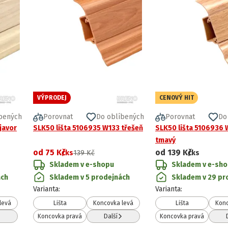
VÝPRODEJ
CENOVÝ HIT
bených
Porovnat
Do oblíbených
Porovnat
Do
javor
SLK50 lišta 5106935 W133 třešeň
SLK50 lišta 5106936 
tmavý
od
75 Kč
od
139 Kč
/ks
139 Kč
/ks
Skladem v e-shopu
Skladem v e-sh
ách
Skladem v 5 prodejnách
Skladem v 29 pr
Varianta
:
Varianta
:
levá
Lišta
Koncovka levá
Lišta
Konc
Koncovka pravá
Další
Koncovka pravá