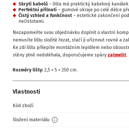
Skrytí kabelů
– lišta má praktický kabelový kanálek
Perfektní přilnutí
– gumové okraje po celé délce pře
Čistý vzhled a funkčnost
– estetické zakončení pod
nečistotami.
Nezapomeňte svou objednávku doplnit o vlastní kom
nemusíte lištu složitě řezat, stačí ji uříznout rovně a
Ke zdi lištu přilepíte montážním lepidlem nebo oboust
stěny plně nedoléhala, doporučujeme spáry
zatmelit
.
Rozměry lišty:
2,5 × 5 × 250 cm.
Vlastnosti
Kód zboží
Složení materiálu