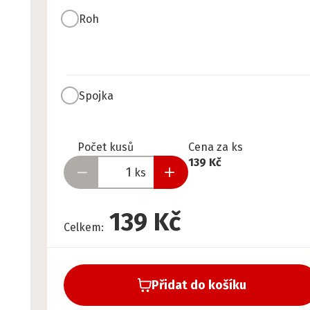
Roh
Spojka
Připraveno
Počet kusů
Cena za ks
139 Kč
ks
139 Kč
Celkem
:
Přidat do košíku