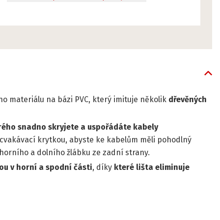
o materiálu na bázi PVC, který imituje několik
dřevěných
rého snadno skryjete a uspořádáte kabely
zacvakávací krytkou, abyste ke kabelům měli pohodlný
o horního a dolního žlábku ze zadní strany.
u v horní a spodní části
, díky
které lišta eliminuje