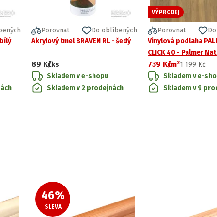
VÝPRODEJ
bených
Porovnat
Do oblíbených
Porovnat
Do
bílý
Akrylový tmel BRAVEN RL - šedý
Vinylová podlaha PA
CLICK 40 - Palmer Nat
2
89 Kč
739 Kč
světle hnědé dřevo
/ks
/
m
1 199 Kč
Skladem v e-shopu
Skladem v e-sh
nách
Skladem v 2 prodejnách
Skladem v 9 pro
46
%
SLEVA