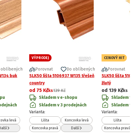
VÝPRODEJ
CENOVÝ HIT
 oblíbených
Porovnat
Do oblíbených
Porovnat
W134 buk
SLK50 lišta 5106937 W135 třešeň
SLK50 lišta 510
country
žlutý
od
75 Kč
od
139 Kč
/ks
139 Kč
/ks
opu
Skladem v e-shopu
Skladem v 
odejnách
Skladem v 3 prodejnách
Skladem v 
Varianta
:
Varianta
:
ovka levá
Lišta
Koncovka levá
Lišta
Další
Koncovka pravá
Další
Koncovka pravá