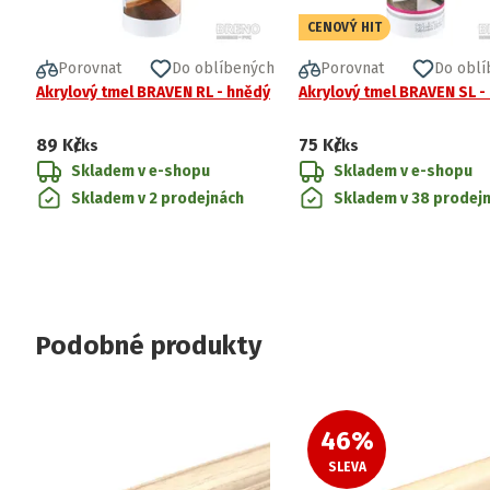
CENOVÝ HIT
Porovnat
Do oblíbených
Porovnat
Do oblí
Akrylový tmel BRAVEN RL - hnědý
Akrylový tmel BRAVEN SL - 
89 Kč
75 Kč
/ks
/ks
Skladem v e-shopu
Skladem v e-shopu
Skladem v 2 prodejnách
Skladem v 38 prodej
Podobné produkty
46
%
SLEVA