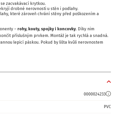
 se zacvakávací krytkou.
kryjí drobné nerovnosti u stěn i podlahy.
lahy, které zároveň chrání stěny před poškozením a
ponenty –
rohy, kouty, spojky i koncovky
. Díky nim
 zakončit příslušným prvkem. Montáž je tak rychlá a snadná.
rannou lepicí páskou. Pokud by lišta kvůli nerovnostem
0000024233
PVC