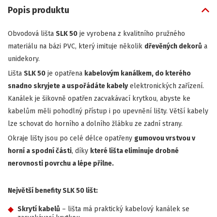
Popis produktu
Obvodová lišta
SLK 50
je vyrobena z kvalitního pružného
materiálu na bázi PVC, který imituje několik
dřevěných dekorů
a
unidekory.
Lišta
SLK 50
je opatřena
kabelovým kanálkem, do kterého
snadno skryjete a uspořádáte kabely
elektronických zařízení.
Kanálek je šikovně opatřen zacvakávací krytkou, abyste ke
kabelům měli pohodlný přístup i po upevnění lišty. Větší kabely
lze schovat do horního a dolního žlábku ze zadní strany.
Okraje lišty jsou po celé délce opatřeny
gumovou vrstvou v
horní a spodní části
, díky
které lišta eliminuje drobné
nerovnosti povrchu a lépe přilne.
Největší benefity SLK 50 lišt:
Skrytí kabelů
– lišta má praktický kabelový kanálek se