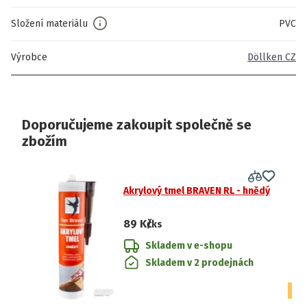
Složení materiálu
PVC
Výrobce
Döllken CZ
Doporučujeme zakoupit společně se
zbožím
Akrylový tmel BRAVEN RL - hnědý
89 Kč
/ks
Skladem v e-shopu
Skladem v 2 prodejnách
CE