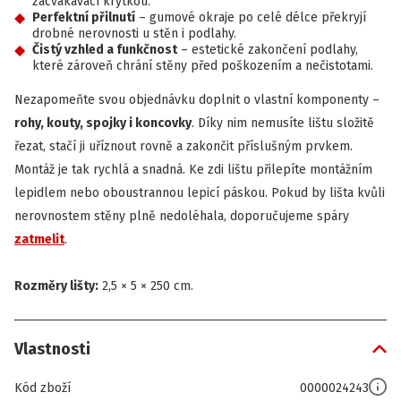
zacvakávací krytkou.
Perfektní přilnutí
– gumové okraje po celé délce překryjí
drobné nerovnosti u stěn i podlahy.
Čistý vzhled a funkčnost
– estetické zakončení podlahy,
které zároveň chrání stěny před poškozením a nečistotami.
Nezapomeňte svou objednávku doplnit o vlastní komponenty –
rohy, kouty, spojky i koncovky
. Díky nim nemusíte lištu složitě
řezat, stačí ji uříznout rovně a zakončit příslušným prvkem.
Montáž je tak rychlá a snadná. Ke zdi lištu přilepíte montážním
lepidlem nebo oboustrannou lepicí páskou. Pokud by lišta kvůli
nerovnostem stěny plně nedoléhala, doporučujeme spáry
zatmelit
.
Rozměry lišty:
2,5 × 5 × 250 cm.
Vlastnosti
Kód zboží
0000024243