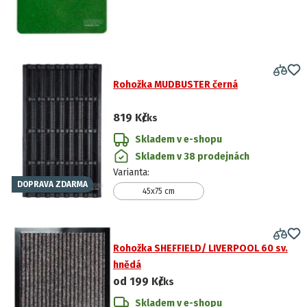
Rohožka MUDBUSTER černá
819 Kč
/ks
Skladem v e-shopu
Skladem v 38 prodejnách
Varianta
:
DOPRAVA ZDARMA
45x75 cm
Rohožka SHEFFIELD/ LIVERPOOL 60 sv.
hnědá
od
199 Kč
/ks
Skladem v e-shopu