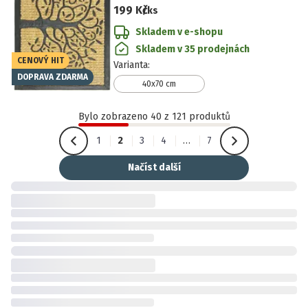
199 Kč
/ks
Skladem v e-shopu
Skladem v 35 prodejnách
CENOVÝ HIT
Varianta
:
DOPRAVA ZDARMA
40x70 cm
Bylo zobrazeno 40 z 121 produktů
1
2
3
4
…
7
Načíst další