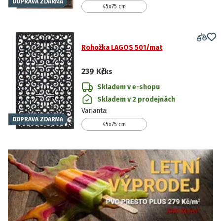
DOPRAVA ZDARMA
45x75 cm
Rohožka LAGOS 501/mat
239 Kč
/ks
Skladem v e-shopu
Skladem v 2 prodejnách
Varianta
:
DOPRAVA ZDARMA
45x75 cm