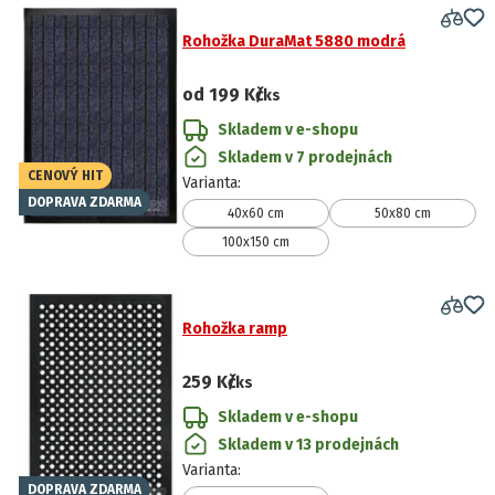
Rohožka DuraMat 5880 modrá
od
199 Kč
/ks
Skladem v e-shopu
Skladem v 7 prodejnách
CENOVÝ HIT
Varianta
:
DOPRAVA ZDARMA
40x60 cm
50x80 cm
100x150 cm
Rohožka ramp
259 Kč
/ks
Skladem v e-shopu
Skladem v 13 prodejnách
Varianta
:
DOPRAVA ZDARMA