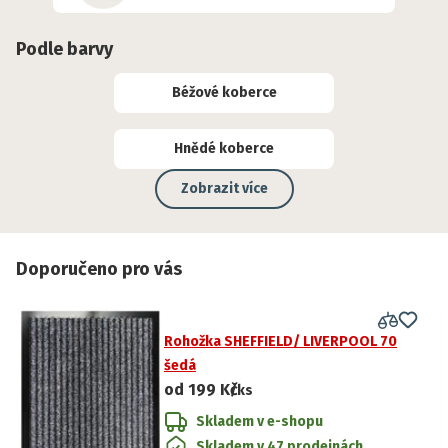
Podle barvy
Béžové koberce
Hnědé koberce
Zobrazit více
Doporučeno pro vás
Rohožka SHEFFIELD/ LIVERPOOL 70
šedá
od
199 Kč
/ks
Skladem v e-shopu
Skladem v 47 prodejnách