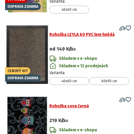
Varianta
:
DOPRAVA ZDARMA
40x60 cm
Rohožka LEYLA 60 PVC lem hnědá
od
149 Kč
/ks
Skladem v e-shopu
Skladem v 12 prodejnách
CENOVÝ HIT
Varianta
:
DOPRAVA ZDARMA
40x60 cm
60x90 cm
Rohožka sova černá
219 Kč
/ks
Skladem v e-shopu