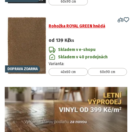
60x90 cm
Rohožka ROYAL GREEN hnědá
od
139 Kč
/ks
Skladem v e-shopu
Skladem v 40 prodejnách
Varianta
:
DOPRAVA ZDARMA
40x60 cm
60x90 cm