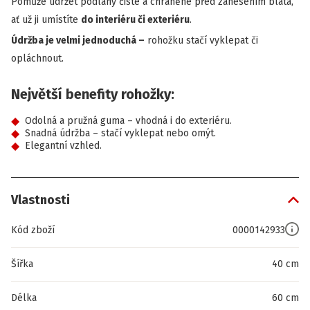
Pomůže udržet podlahy čisté a chráněné před zanesením bláta,
ať už ji umístíte
do interiéru či exteriéru
.
Údržba je velmi jednoduchá –
rohožku stačí vyklepat či
opláchnout.
Největší benefity rohožky:
Odolná a pružná guma – vhodná i do exteriéru.
Snadná údržba – stačí vyklepat nebo omýt.
Elegantní vzhled.
Vlastnosti
Kód zboží
0000142933
Šířka
40 cm
Délka
60 cm