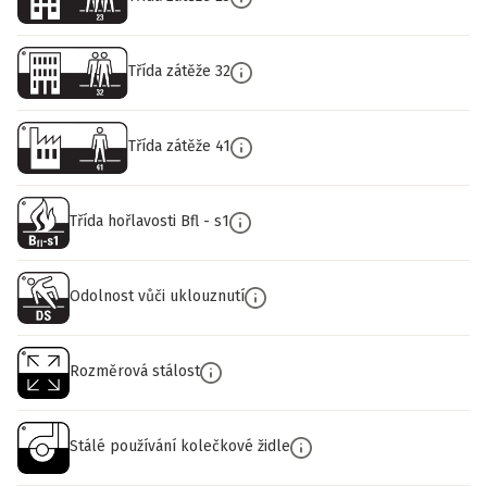
Třída zátěže 32
Třída zátěže 41
Třída hořlavosti Bfl - s1
Odolnost vůči uklouznutí
Rozměrová stálost
Stálé používání kolečkové židle