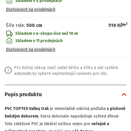
Skladem v 4 prodejnách
Dostupnost na prodejnách
2
/
m
Šíře role
:
500 cm
519 Kč
Skladem v e-shopu
více než 10 m
Skladem v 11 prodejnách
Dostupnost na prodejnách
Pro běžný nákup stačí zadat délku a šířku a náš systém
automaticky vybere nejvhodnejší variantu pro Vás.
Popis produktu
PVC TOPTEX Valley Oak
je mimořádně odolná podlaha
s pískově
hnědým dekorem
, která dokonale napodobuje vzhled dřeva!
Toto zátěžové PVC je ideální volbou nejen pro
veřejné a