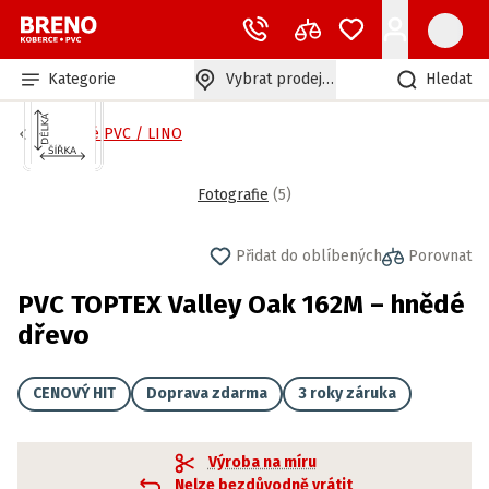
Kategorie
Vybrat prodejnu
Hledat
Zátěžové PVC / LINO
Fotografie
(
5
)
Přidat do oblíbených
Porovnat
PVC TOPTEX Valley Oak 162M – hnědé
dřevo
CENOVÝ HIT
Doprava zdarma
3 roky záruka
Výroba na míru
Nelze bezdůvodně vrátit