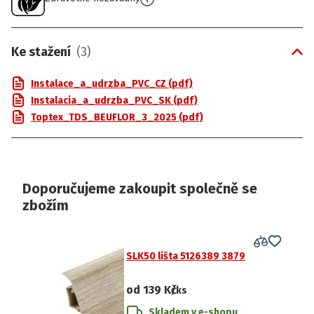
Ke stažení
(
3
)
Instalace_a_udrzba_PVC_CZ (pdf)
Instalacia_a_udrzba_PVC_SK (pdf)
Toptex_TDS_BEUFLOR_3_2025 (pdf)
Doporučujeme zakoupit společně se
zbožím
SLK50 lišta 5126389 3879
od
139 Kč
/ks
Skladem v e-shopu