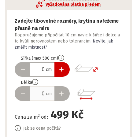
Vyžadována platba předem
Zadejte libovolné rozměry, krytinu nařežeme
přesně na míru
Doporučujeme připočítat 10 cm navíc k šířce i délce a
to kvůli nerovnostem nebo tolerancím.
Nevíte, jak
změřit místnost?
Šířka
(
max
500
cm
)
cm
Délka
cm
499 Kč
2
Cena za m
od
:
Jak se cena počítá?