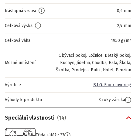
Nášlapná vrstva
0,4 mm
Celková výška
2,9 mm
Celková váha
1950 g/m²
Obývací pokoj, Ložnice, Dětský pokoj,
Možné umístění
Kuchyň, Jídelna, Chodba, Hala, Škola,
Školka, Prodejna, Butik, Hotel, Penzion
Výrobce
B.I.G. Floorcovering
Výhody k produktu
3 roky záruka
Speciální vlastnosti
(
14
)
Třída zátěže 23