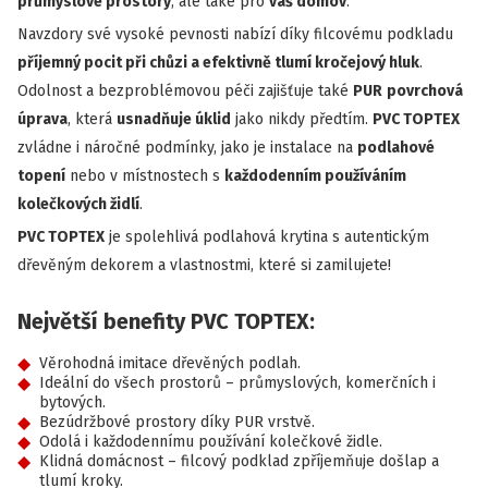
průmyslové prostory
, ale také pro
váš domov
.
Navzdory své vysoké pevnosti nabízí díky filcovému podkladu
příjemný pocit při chůzi a efektivně tlumí kročejový hluk
.
Odolnost a bezproblémovou péči zajišťuje také
PUR
povrchová
úprava
, která
usnadňuje úklid
jako nikdy předtím.
PVC TOPTEX
zvládne i náročné podmínky, jako je instalace na
podlahové
topení
nebo v místnostech s
každodenním používáním
kolečkových židlí
.
PVC TOPTEX
je spolehlivá podlahová krytina s autentickým
dřevěným dekorem a vlastnostmi, které si zamilujete!
Největší benefity PVC TOPTEX:
Věrohodná imitace dřevěných podlah.
Ideální do všech prostorů – průmyslových, komerčních i
bytových.
Bezúdržbové prostory díky PUR vrstvě.
Odolá i každodennímu používání kolečkové židle.
Klidná domácnost – filcový podklad zpříjemňuje došlap a
tlumí kroky.