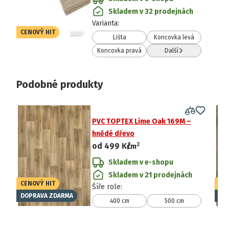
Skladem v 32 prodejnách
Varianta
:
CENOVÝ HIT
Lišta
Koncovka levá
Koncovka pravá
Další
Podobné produkty
PVC TOPTEX Lime Oak 169M –
hnědé dřevo
2
od
499 Kč
/
m
Skladem v e-shopu
Skladem v 21 prodejnách
CENOVÝ HIT
CE
Šíře role
:
DOPRAVA ZDARMA
DO
400 cm
500 cm