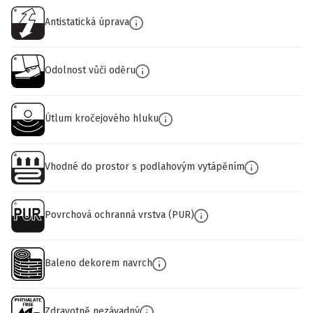
Antistatická úprava
Odolnost vůči oděru
Útlum kročejového hluku
Vhodné do prostor s podlahovým vytápěním
Povrchová ochranná vrstva (PUR)
Baleno dekorem navrch
Zdravotně nezávadný