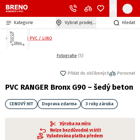
Kategorie
Vybrat prodejnu
Hledat
Zátěžové PVC / LINO
Fotografie
(
5
)
Přidat do oblíbených
Porovnat
PVC RANGER Bronx G90 – šedý beton
CENOVÝ HIT
Doprava zdarma
3 roky záruka
Výroba na míru
Nelze bezdůvodně vrátit
Vyžadována platba předem