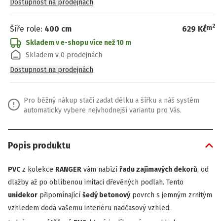
Dostupnost na prodejnách
2
/
m
Šíře role
:
400 cm
629 Kč
Skladem v e-shopu
více než 10 m
Skladem v 0 prodejnách
Dostupnost na prodejnách
Pro běžný nákup stačí zadat délku a šířku a náš systém
automaticky vybere nejvhodnejší variantu pro Vás.
Popis produktu
PVC
z kolekce
RANGER
vám nabízí
řadu zajímavých dekorů
, od
dlažby až po oblíbenou imitaci dřevěných podlah. Tento
unidekor
připomínající
šedý betonový
povrch s jemným zrnitým
vzhledem dodá vašemu interiéru nadčasový vzhled.