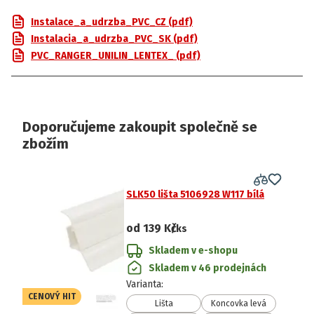
Instalace_a_udrzba_PVC_CZ (pdf)
Instalacia_a_udrzba_PVC_SK (pdf)
PVC_RANGER_UNILIN_LENTEX_ (pdf)
Doporučujeme zakoupit společně se
zbožím
SLK50 lišta 5106928 W117 bílá
od
139 Kč
/ks
Skladem v e-shopu
Skladem v 46 prodejnách
Varianta
:
CENOVÝ HIT
Lišta
Koncovka levá