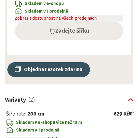
Skladem v e-shopu
Skladem v 1 prodejně
Zobrazit dostupnost na všech prodejnách
Zadejte šířku
Objednat vzorek zdarma
Varianty
(
2
)
2
/
m
Šíře role
:
200 cm
629 Kč
Skladem v e-shopu
více než 10 m
Skladem v 1 prodejně