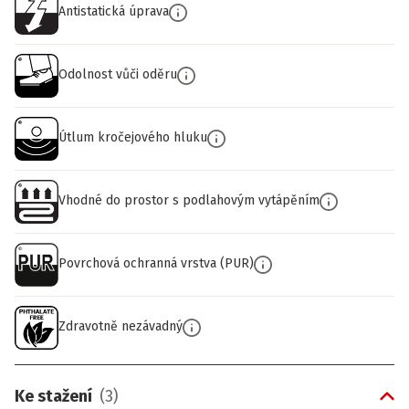
Antistatická úprava
Odolnost vůči oděru
Útlum kročejového hluku
Vhodné do prostor s podlahovým vytápěním
Povrchová ochranná vrstva (PUR)
Zdravotně nezávadný
Ke stažení
(
3
)