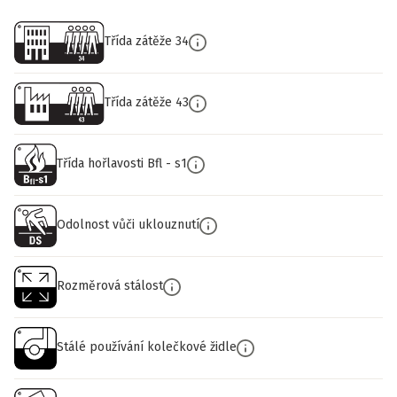
Třída zátěže 34
Třída zátěže 43
Třída hořlavosti Bfl - s1
Odolnost vůči uklouznutí
Rozměrová stálost
Stálé používání kolečkové židle