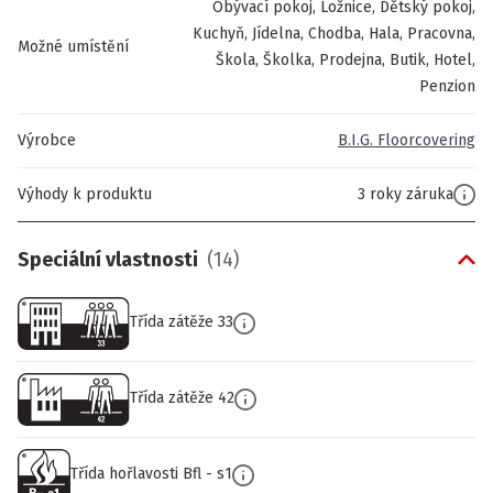
Obývací pokoj, Ložnice, Dětský pokoj,
Kuchyň, Jídelna, Chodba, Hala, Pracovna,
Možné umístění
Škola, Školka, Prodejna, Butik, Hotel,
Penzion
Výrobce
B.I.G. Floorcovering
Výhody k produktu
3 roky záruka
Speciální vlastnosti
(
14
)
Třída zátěže 33
Třída zátěže 42
Třída hořlavosti Bfl - s1