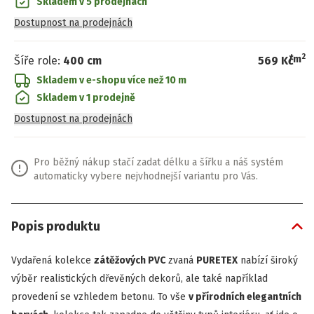
Skladem v 5 prodejnách
Dostupnost na prodejnách
2
/
m
Šíře role
:
400 cm
569 Kč
Skladem v e-shopu
více než 10 m
Skladem v 1 prodejně
Dostupnost na prodejnách
Pro běžný nákup stačí zadat délku a šířku a náš systém
automaticky vybere nejvhodnejší variantu pro Vás.
Popis produktu
Vydařená kolekce
zátěžových PVC
zvaná
PURETEX
nabízí široký
výběr realistických dřevěných dekorů, ale také například
provedení se vzhledem betonu. To vše
v přírodních elegantních