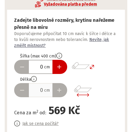
Vyžadována platba předem
Zadejte libovolné rozměry, krytinu nařežeme
přesně na míru
Doporučujeme připočítat 10 cm navíc k šířce i délce a
to kvůli nerovnostem nebo tolerancím.
Nevíte, jak
změřit místnost?
Šířka
(
max
400
cm
)
cm
Délka
cm
569 Kč
2
Cena za m
od
:
Jak se cena počítá?