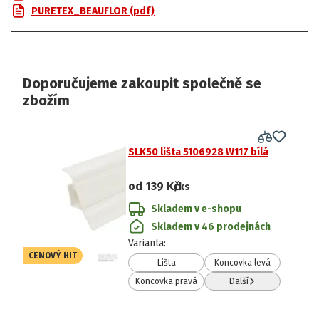
PURETEX_BEAUFLOR (pdf)
Doporučujeme zakoupit společně se
zbožím
SLK50 lišta 5106928 W117 bílá
od
139 Kč
/ks
Skladem v e-shopu
Skladem v 46 prodejnách
Varianta
:
CENOVÝ HIT
Lišta
Koncovka levá
Koncovka pravá
Další