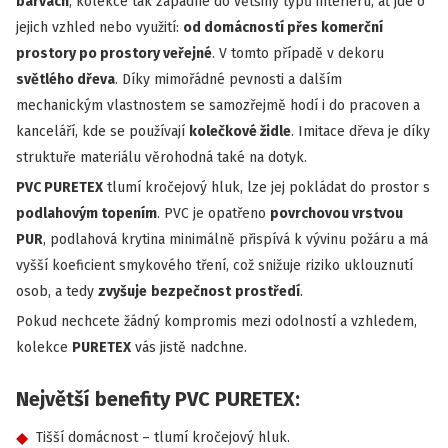
barvách
, kolekce tak zapadne do většiny typů interiéru, ať jde o
jejich vzhled nebo využití:
od domácností přes komerční
prostory po prostory veřejné
. V tomto případě v dekoru
světlého dřeva
. Díky mimořádné pevnosti a dalším
mechanickým vlastnostem se samozřejmě hodí i do pracoven a
kanceláří, kde se používají
kolečkové židle
. Imitace dřeva je díky
struktuře materiálu věrohodná také na dotyk.
PVC PURETEX
tlumí kročejový hluk, lze jej pokládat do prostor s
podlahovým topením
. PVC je opatřeno
povrchovou vrstvou
PUR
, podlahová krytina minimálně přispívá k vývinu požáru a má
vyšší koeficient smykového tření, což snižuje riziko uklouznutí
osob, a tedy
zvyšuje
bezpečnost
prostředí
.
Pokud nechcete žádný kompromis mezi odolností a vzhledem,
kolekce
PURETEX
vás jistě nadchne.
Největší benefity PVC PURETEX:
Tišší domácnost – tlumí kročejový hluk.