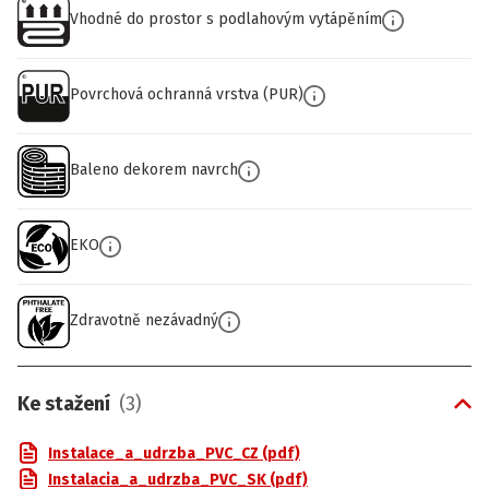
Vhodné do prostor s podlahovým vytápěním
Povrchová ochranná vrstva (PUR)
Baleno dekorem navrch
EKO
Zdravotně nezávadný
Ke stažení
(
3
)
Instalace_a_udrzba_PVC_CZ (pdf)
Instalacia_a_udrzba_PVC_SK (pdf)