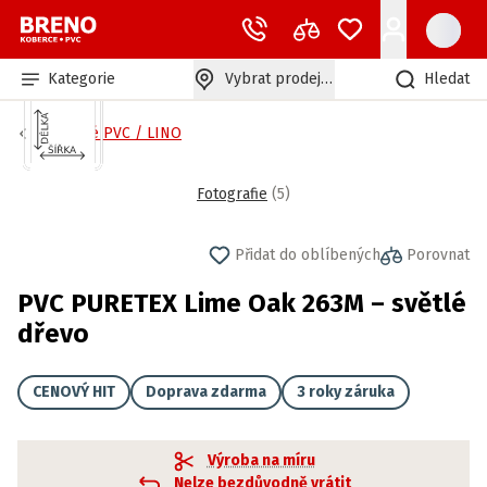
Kategorie
Vybrat prodejnu
Hledat
Zátěžové PVC / LINO
Fotografie
(
5
)
Přidat do oblíbených
Porovnat
PVC PURETEX Lime Oak 263M – světlé
dřevo
CENOVÝ HIT
Doprava zdarma
3 roky záruka
Výroba na míru
Nelze bezdůvodně vrátit