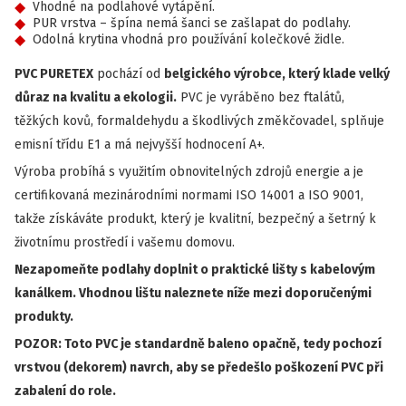
Vhodné na podlahové vytápění.
PUR vrstva – špína nemá šanci se zašlapat do podlahy.
Odolná krytina vhodná pro používání kolečkové židle.
PVC PURETEX
pochází od
belgického výrobce, který klade velký
důraz na kvalitu a ekologii.
PVC je vyráběno bez ftalátů,
těžkých kovů, formaldehydu a škodlivých změkčovadel, splňuje
emisní třídu E1 a má nejvyšší hodnocení A+.
Výroba probíhá s využitím obnovitelných zdrojů energie a je
certifikovaná mezinárodními normami ISO 14001 a ISO 9001,
takže získáváte produkt, který je kvalitní, bezpečný a šetrný k
životnímu prostředí i vašemu domovu.
Nezapomeňte podlahy doplnit o praktické lišty s kabelovým
kanálkem. Vhodnou lištu naleznete níže mezi doporučenými
produkty.
POZOR: Toto PVC je standardně baleno opačně, tedy pochozí
vrstvou (dekorem) navrch, aby se předešlo poškození PVC při
zabalení do role.