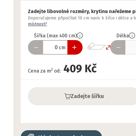
Zadejte libovolné rozměry, krytinu nařežeme p
Doporučujeme připočítat 10 cm navíc k šířce i délce a 
místnost?
Šířka
(
max
400
cm
)
Délka
cm
409 Kč
2
Cena za m
od
:
Zadejte šířku