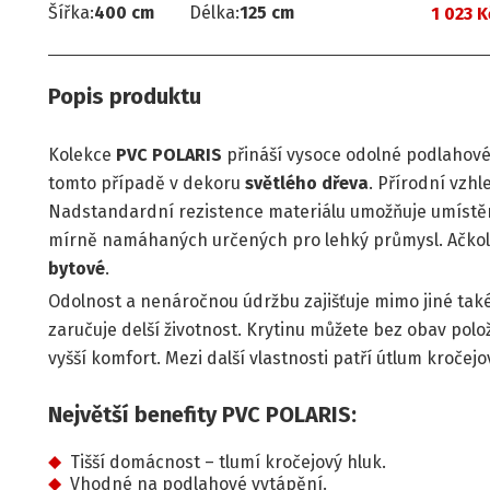
Šířka
:
400
cm
Délka
:
125
cm
1 023 K
Popis produktu
Kolekce
PVC POLARIS
přináší vysoce odolné podlahové 
tomto případě v dekoru
světlého dřeva
. Přírodní vzh
Nadstandardní rezistence materiálu umožňuje umístění
mírně namáhaných určených pro lehký průmysl. Ačkol
bytové
.
Odolnost a nenáročnou údržbu zajišťuje mimo jiné tak
zaručuje delší životnost. Krytinu můžete bez obav polo
vyšší komfort. Mezi další vlastnosti patří útlum kročej
Největší benefity PVC POLARIS:
Tišší domácnost – tlumí kročejový hluk.
Vhodné na podlahové vytápění.