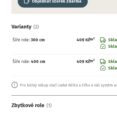
Objednat vzorek zdarma
Varianty
(
2
)
2
/
m
Šíře role
:
300 cm
409 Kč
Skl
Skl
2
/
m
Šíře role
:
400 cm
409 Kč
Skl
Skla
Pro běžný nákup stačí zadat délku a šířku a náš systém a
Zbytkové role
(
1
)