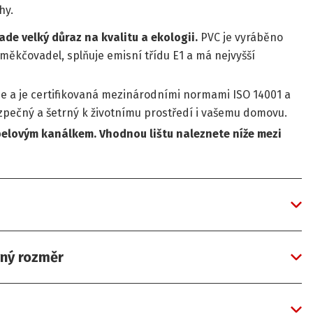
hy.
ade velký důraz na kvalitu a ekologii.
PVC je vyráběno
měkčovadel, splňuje emisní třídu E1 a má nejvyšší
ie a je certifikovaná mezinárodními normami ISO 14001 a
bezpečný a šetrný k životnímu prostředí i vašemu domovu.
belovým kanálkem. Vhodnou lištu naleznete níže mezi
vný rozměr