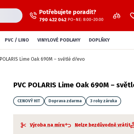
Potřebujete poradit?
790 422 042
PO–NE: 8:00–20:00
PVC / LINO
VINYLOVÉ PODLAHY
DOPLŇKY
POLARIS Lime Oak 690M – světlé dřevo
PVC POLARIS Lime Oak 690M – světl
CENOVÝ HIT
Doprava zdarma
3 roky záruka
Výroba na míru
Nelze bezdůvodně vrátit