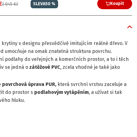
č
Koupit
SLEVA
50
%
2 045 Kč
krytiny v designu přesvědčivě imitujícím reálné dřevo. V
led umocňuje na omak znatelná struktura povrchu.
 podlahy do veřejných a komerčních prostor, a to i těch
iv se jedná o
zátěžové PVC
, zcela vhodné je také jako
é
povrchová úprava PUR,
která svrchní vrstvu zaceluje a
žit do prostor s
podlahovým vytápěním
, a užívat si tak
ového hluku.