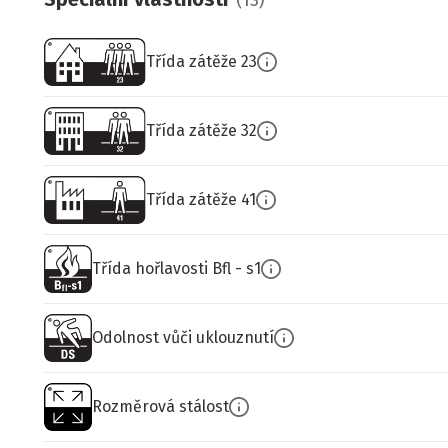
(
13
)
Třída zátěže 23
Třída zátěže 32
Třída zátěže 41
Třída hořlavosti Bfl - s1
Odolnost vůči uklouznutí
Rozměrová stálost