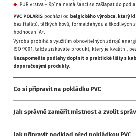
PUR vrstva – špína nemá šanci se zašlapat do podla
PVC POLARIS
pochází od
belgického výrobce, který kl
bez ftalátů, těžkých kovů, formaldehydu a škodlivých z
hodnocení A+.
Výroba probíhá s využitím obnovitelných zdrojů energ
ISO 9001, takže získáváte produkt, který je kvalitní, 
Nezapomeňte podlahy doplnit o praktické lišty s ka
doporučenými produkty.
Co si připravit na pokládku PVC
Jak správně zaměřit místnost a zvolit sprá
Jak připravit podklad před pokládkou PVC