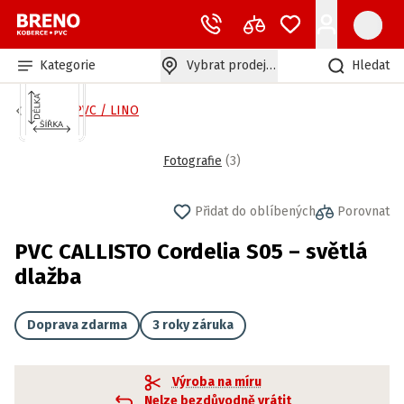
Kategorie
Vybrat prodejnu
Hledat
Bytové PVC / LINO
Fotografie
(
3
)
Přidat do oblíbených
Porovnat
PVC CALLISTO Cordelia S05 – světlá
dlažba
Doprava zdarma
3 roky záruka
Výroba na míru
Nelze bezdůvodně vrátit