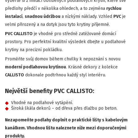
Vyberte si z imitací oblíbených podlahových krytin, které své
předlohy předčí v několika ohledech, a to zejména
rychlou
instalací
,
snadnou údržbou
a nízkými náklady. Vzhled
PVC
je
velmi přirozený a na dotyk jsou tyto krytiny příjemné.
PVC CALLISTO
je vhodné pro středně zatěžované domácí
prostory. Pro perfektní kvalitní výsledek dbejte u podlahové
krytiny na precizní pokládku.
Proměňte svůj domov během chvilky k nepoznání s novou
moderní podlahovou krytinou
. Krásné dekory z kolekce
CALLISTO
dokonale podtrhnou každý styl interiéru.
Největší benefity PVC CALLISTO:
Vhodné na podlahové vytápění.
Široká škála dekorů – od dřeva přes dlažbu po beton.
Nezapomeňte podlahy doplnit o praktické lišty s kabelovým
kanálkem. Vhodnou lištu naleznete níže mezi doporučenými
produkty.