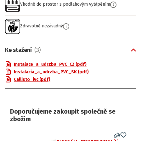
Vhodné do prostor s podlahovým vytápěním
Zdravotně nezávadný
Ke stažení
(
3
)
Instalace_a_udrzba_PVC_CZ (pdf)
Instalacia_a_udrzba_PVC_SK (pdf)
Callisto_ivc (pdf)
Doporučujeme zakoupit společně se
zbožím