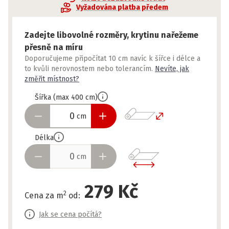
Vyžadována platba předem
Zadejte libovolné rozměry, krytinu nařežeme
přesně na míru
Doporučujeme připočítat 10 cm navíc k šířce i délce a
to kvůli nerovnostem nebo tolerancím.
Nevíte, jak
změřit místnost?
Šířka
(
max
400
cm
)
cm
Délka
cm
279 Kč
2
Cena za m
od
:
Jak se cena počítá?