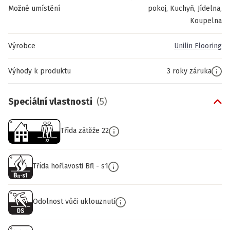
Možné umístění
pokoj, Kuchyň, Jídelna,
Koupelna
Výrobce
Unilin Flooring
Výhody k produktu
3 roky záruka
Speciální vlastnosti
(
5
)
Třída zátěže 22
Třída hořlavosti Bfl - s1
Odolnost vůči uklouznutí