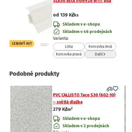
SLK50 lišta 5106928 W117 bílá
od
139 Kč
/ks
Skladem v e-shopu
Skladem v 46 prodejnách
Varianta
:
CENOVÝ HIT
Lišta
Koncovka levá
Koncovka pravá
Další
Podobné produkty
PVC CALLISTO Taco S30 (602-10)
– světlá dlažba
2
279 Kč
/
m
Skladem v e-shopu
Skladem v 2 prodejnách