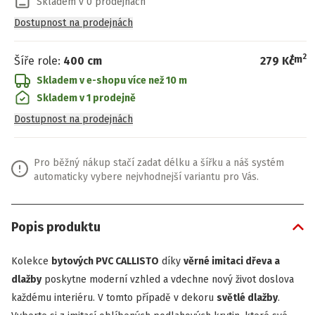
Skladem v 0 prodejnách
Dostupnost na prodejnách
2
/
m
Šíře role
:
400 cm
279 Kč
Skladem v e-shopu
více než 10 m
Skladem v 1 prodejně
Dostupnost na prodejnách
Pro běžný nákup stačí zadat délku a šířku a náš systém
automaticky vybere nejvhodnejší variantu pro Vás.
Popis produktu
Kolekce
bytových PVC CALLISTO
díky
věrné imitaci dřeva a
dlažby
poskytne moderní vzhled a vdechne nový život doslova
každému interiéru. V tomto případě v dekoru
světlé dlažby
.