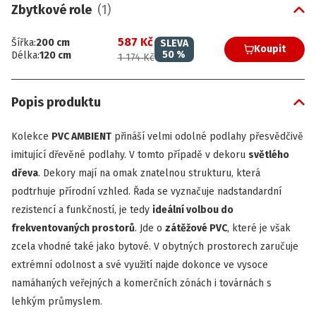
Zbytkové role
(
1
)
587 Kč
Šířka
:
200
cm
SLEVA
Koupit
50
%
Délka
:
120
cm
1 174 Kč
Popis produktu
Kolekce
PVC AMBIENT
přináší velmi odolné podlahy přesvědčivě
imitující dřevěné podlahy. V tomto případě v dekoru
světlého
dřeva
. Dekory mají na omak znatelnou strukturu, která
podtrhuje přírodní vzhled. Řada se vyznačuje nadstandardní
rezistencí a funkčností, je tedy
ideální volbou do
frekventovaných prostorů
. Jde o
zátěžové PVC
, které je však
zcela vhodné také jako bytové. V obytných prostorech zaručuje
extrémní odolnost a své využití najde dokonce ve vysoce
namáhaných veřejných a komerčních zónách i továrnách s
lehkým průmyslem.