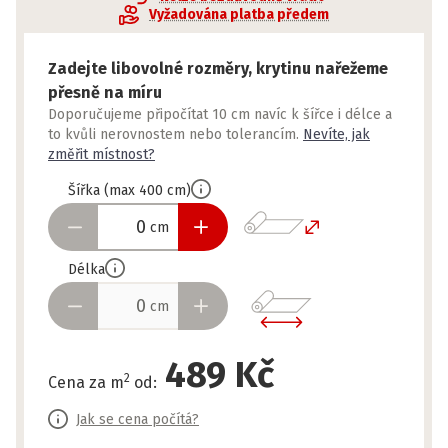
Vyžadována platba předem
Zadejte libovolné rozměry, krytinu nařežeme
přesně na míru
Doporučujeme připočítat 10 cm navíc k šířce i délce a
to kvůli nerovnostem nebo tolerancím.
Nevíte, jak
změřit místnost?
Šířka
(
max
400
cm
)
cm
Délka
cm
489 Kč
2
Cena za m
od
:
Jak se cena počítá?