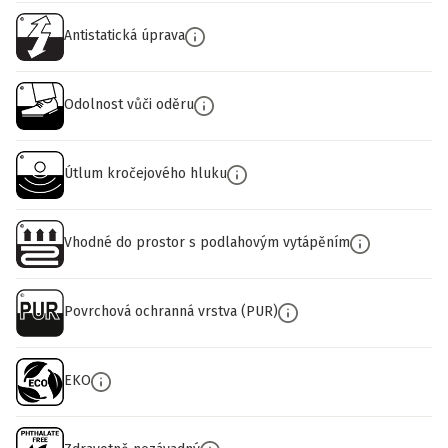
Antistatická úprava
Odolnost vůči oděru
Útlum kročejového hluku
Vhodné do prostor s podlahovým vytápěním
Povrchová ochranná vrstva (PUR)
EKO