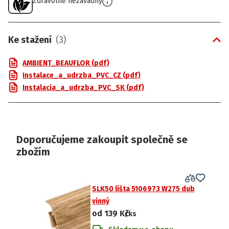
Zdravotně nezávadný
Ke stažení
(
3
)
AMBIENT_BEAUFLOR (pdf)
Instalace_a_udrzba_PVC_CZ (pdf)
Instalacia_a_udrzba_PVC_SK (pdf)
Doporučujeme zakoupit společně se
zbožím
SLK50 lišta 5106973 W275 dub
vinný
od
139 Kč
/ks