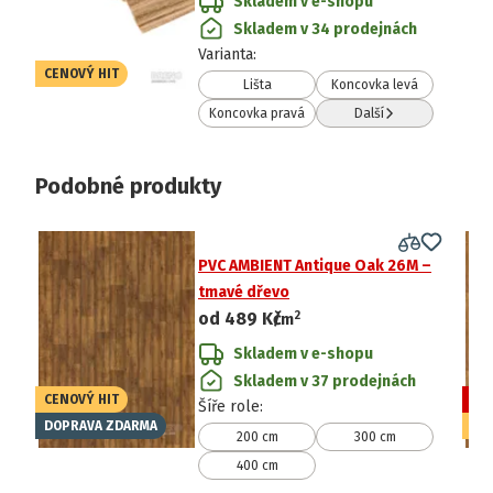
Skladem v e-shopu
Skladem v 34 prodejnách
Varianta
:
CENOVÝ HIT
Lišta
Koncovka levá
Koncovka pravá
Další
Podobné produkty
PVC AMBIENT Antique Oak 26M –
tmavé dřevo
2
od
489 Kč
/
m
Skladem v e-shopu
Skladem v 37 prodejnách
CENOVÝ HIT
VÝ
Šíře role
:
DOPRAVA ZDARMA
CE
200 cm
300 cm
400 cm