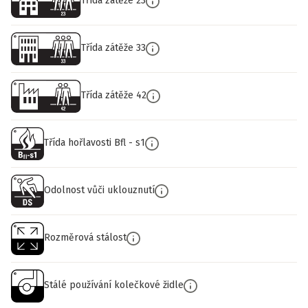
Třída zátěže 23
Třída zátěže 33
Třída zátěže 42
Třída hořlavosti Bfl - s1
Odolnost vůči uklouznutí
Rozměrová stálost
Stálé používání kolečkové židle