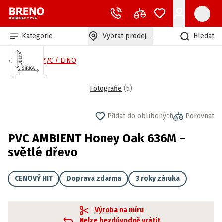
Kategorie
Vybrat prodejnu
Hledat
Bytové PVC / LINO
Fotografie
(
5
)
Přidat do oblíbených
Porovnat
PVC AMBIENT Honey Oak 636M –
světlé dřevo
CENOVÝ HIT
Doprava zdarma
3 roky záruka
Výroba na míru
Nelze bezdůvodně vrátit