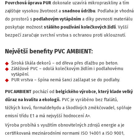
Povrchová úprava PUR
dokonale uzavírá mikropraskliny a tím
zajišťuje vysokou životnost a
snadnou údržbu
. Podlaha je vhodná
do prostorů s
podlahovým vytápěním
a díky pevnosti materiálu
poskytuje možnost
stálého používání kolečkových židlí
. Vyšší
bezpečí zaručuje svrchní vrstva s ochranou proti uklouznutí.
Největší benefity PVC AMBIENT:
Široká škála dekorů – od dřeva přes dlažbu po beton.
Zátěžové PVC – odolá kolečkovým židlím i podlahovému
vytápění.
PUR vrstva – špína nemá šanci zašlapat se do podlahy.
PVC AMBIENT
pochází od
belgického výrobce, který klade velký
důraz na kvalitu a ekologii.
PVC je vyráběno bez ftalátů,
těžkých kovů, formaldehydu a škodlivých změkčovadel, splňuje
emisní třídu E1 a má nejvyšší hodnocení A+.
Výroba probíhá s využitím obnovitelných zdrojů energie a je
certifikovaná mezinárodními normami ISO 14001 a ISO 9001,