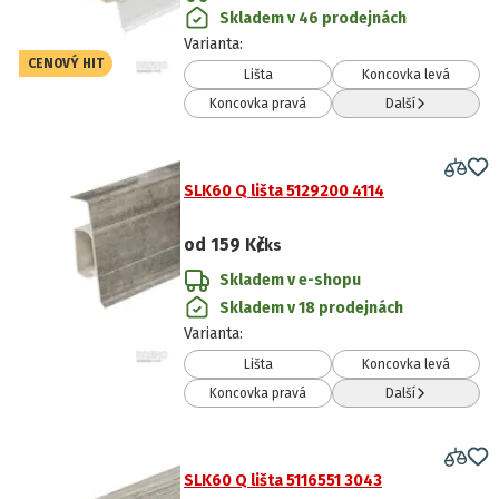
Skladem v 46 prodejnách
Varianta
:
CENOVÝ HIT
Lišta
Koncovka levá
Koncovka pravá
Další
SLK60 Q lišta 5129200 4114
od
159 Kč
/ks
Skladem v e-shopu
Skladem v 18 prodejnách
Varianta
:
Lišta
Koncovka levá
Koncovka pravá
Další
SLK60 Q lišta 5116551 3043