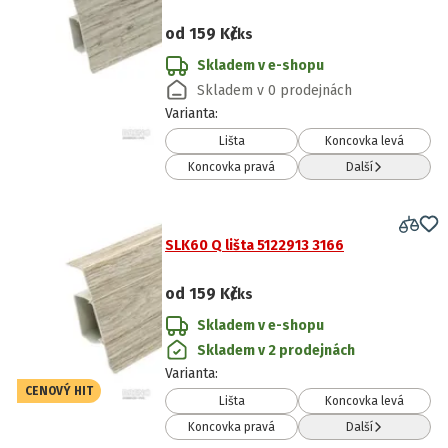
od
159 Kč
/ks
Skladem v e-shopu
Skladem v 0 prodejnách
Varianta
:
Lišta
Koncovka levá
Koncovka pravá
Další
SLK60 Q lišta 5122913 3166
od
159 Kč
/ks
Skladem v e-shopu
Skladem v 2 prodejnách
Varianta
:
CENOVÝ HIT
Lišta
Koncovka levá
Koncovka pravá
Další