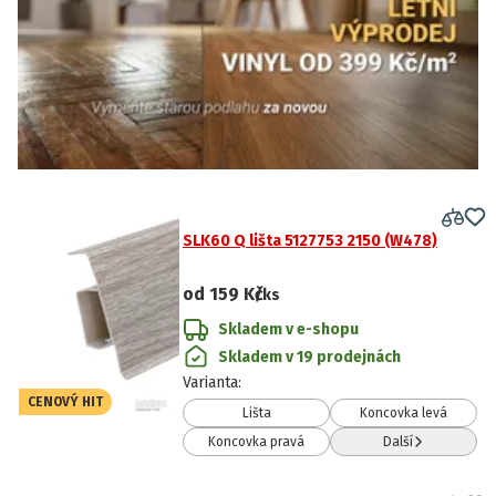
SLK60 Q lišta 5127753 2150 (W478)
od
159 Kč
/ks
Skladem v e-shopu
Skladem v 19 prodejnách
Varianta
:
CENOVÝ HIT
Lišta
Koncovka levá
Koncovka pravá
Další