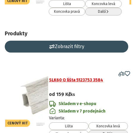
CENOVÝ HIT
Lišta
Koncovka levá
Koncovka pravá
Další
Produkty
Zobrazit filtry
SLK60 Q lišta 5123753 3584
od
159 Kč
/ks
Skladem v e-shopu
Skladem v 7 prodejnách
Varianta
:
CENOVÝ HIT
Lišta
Koncovka levá