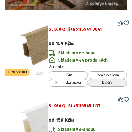
SLK60 Q lišta 5116549 3041
od
159 Kč
/ks
Skladem v e-shopu
Skladem v 44 prodejnách
Varianta
:
CENOVÝ HIT
Lišta
Koncovka levá
Koncovka pravá
Další
SLK60 Q lišta 5116545 1137
od
159 Kč
/ks
Skladem v e-shopu