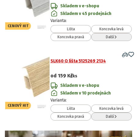
Skladem v e-shopu
Skladem v 45 prodejnách
Varianta
:
CENOVÝ HIT
Lišta
Koncovka levá
Koncovka pravá
Další
SLK60 Q lišta 5125269 2134
od
159 Kč
/ks
Skladem v e-shopu
Skladem v 10 prodejnách
Varianta
:
CENOVÝ HIT
Lišta
Koncovka levá
Koncovka pravá
Další