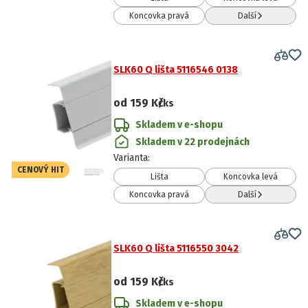
Koncovka pravá
Další
SLK60 Q lišta 5116546 0138
od
159 Kč
/ks
Skladem v e-shopu
Skladem v 22 prodejnách
Varianta
:
CENOVÝ HIT
Lišta
Koncovka levá
Koncovka pravá
Další
SLK60 Q lišta 5116550 3042
od
159 Kč
/ks
Skladem v e-shopu