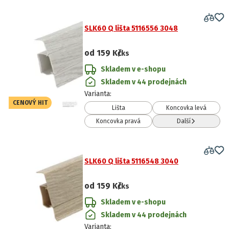
SLK60 Q lišta 5116556 3048
od
159 Kč
/ks
Skladem v e-shopu
Skladem v 44 prodejnách
Varianta
:
CENOVÝ HIT
Lišta
Koncovka levá
Koncovka pravá
Další
SLK60 Q lišta 5116548 3040
od
159 Kč
/ks
Skladem v e-shopu
Skladem v 44 prodejnách
Varianta
: