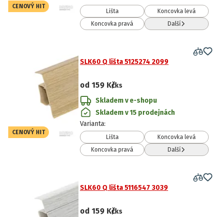
CENOVÝ HIT
Lišta
Koncovka levá
Koncovka pravá
Další
SLK60 Q lišta 5125274 2099
od
159 Kč
/ks
Skladem v e-shopu
Skladem v 15 prodejnách
Varianta
:
CENOVÝ HIT
Lišta
Koncovka levá
Koncovka pravá
Další
SLK60 Q lišta 5116547 3039
od
159 Kč
/ks