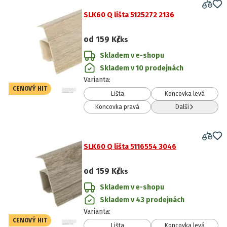
SLK60 Q lišta 5125272 2136
od
159 Kč
/ks
Skladem v e-shopu
Skladem v 10 prodejnách
Varianta
:
CENOVÝ HIT
Lišta
Koncovka levá
Koncovka pravá
Další
SLK60 Q lišta 5116554 3046
od
159 Kč
/ks
Skladem v e-shopu
Skladem v 43 prodejnách
Varianta
:
CENOVÝ HIT
Lišta
Koncovka levá