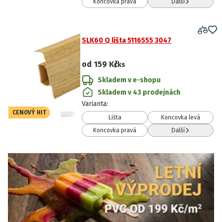
Koncovka pravá
Další
SLK60 Q lišta 5116555 3047
od
159 Kč
/ks
Skladem v e-shopu
Skladem v 43 prodejnách
Varianta
:
CENOVÝ HIT
Lišta
Koncovka levá
Koncovka pravá
Další