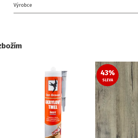
Výrobce
zbožím
43
%
SLEVA