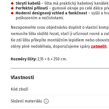
Skrytí kabelů
– lišta má praktický kabelový kanálek
Perfektní přilnutí
– gumové okraje po celé délce pře
Moderní designový vzhled a funkčnost
– vyšší a hr
poškozením a nečistotami.
Nezapomeňte svou objednávku doplnit o vlastní kom
nemusíte lištu složitě řezat, stačí ji uříznout rovně a
Ke zdi lištu přilepíte montážním lepidlem nebo oboust
stěny plně nedoléhala, doporučujeme spáry
zatmelit
.
Rozměry lišty:
2,15 × 6 × 250 cm.
Vlastnosti
Kód zboží
Složení materiálu