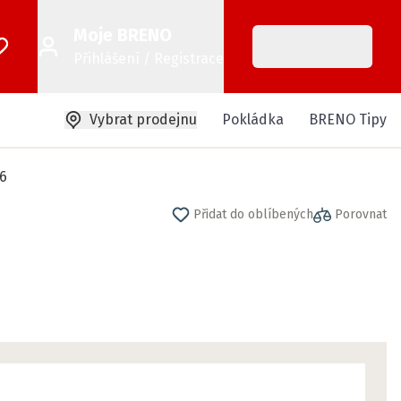
Moje BRENO
Přihlášení / Registrace
Vybrat prodejnu
Pokládka
BRENO Tipy
46
Přidat do oblíbených
Porovnat