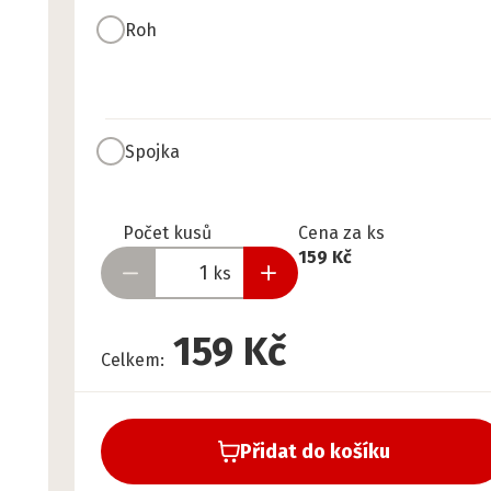
Roh
Spojka
Připraveno
Počet kusů
Cena za ks
159 Kč
ks
159 Kč
Celkem
:
Přidat do košíku