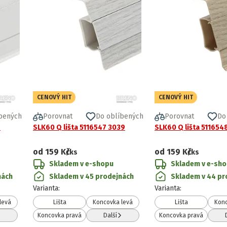
CENOVÝ HIT
CENOVÝ HIT
bených
Porovnat
Do oblíbených
Porovnat
Do
7
SLK60 Q lišta 5116547 3039
SLK60 Q lišta 511654
od
159 Kč
od
159 Kč
/ks
/ks
Skladem v e-shopu
Skladem v e-sh
nách
Skladem v 45 prodejnách
Skladem v 44 pr
Varianta
:
Varianta
:
levá
Lišta
Koncovka levá
Lišta
Konc
Koncovka pravá
Další
Koncovka pravá