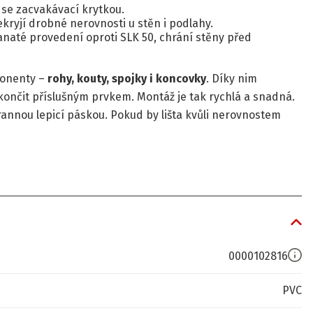
 se zacvakávací krytkou.
kryjí drobné nerovnosti u stěn i podlahy.
anaté provedení oproti SLK 50, chrání stěny před
ponenty –
rohy, kouty, spojky i koncovky
. Díky nim
 zakončit příslušným prvkem. Montáž je tak rychlá a snadná.
rannou lepicí páskou. Pokud by lišta kvůli nerovnostem
0000102816
PVC