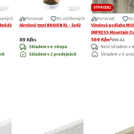
VÝPRODEJ
bených
Porovnat
Do oblíbených
Porovnat
Do
 hnědý
Akrylový tmel BRAVEN RL - šedý
Vinylová podlaha M
IMPRESS Mountain O
2
89 Kč
569 Kč
tmavé dřevo
/ks
/
m
999 Kč
Skladem v e-shopu
Není skladem v 
ách
Skladem v 2 prodejnách
Skladem v 0 pro