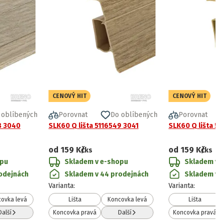
CENOVÝ HIT
CENOVÝ HIT
 oblíbených
Porovnat
Do oblíbených
Porovnat
8 3040
SLK60 Q lišta 5116549 3041
SLK60 Q lišta 5
od
159 Kč
od
159 Kč
/ks
/ks
opu
Skladem v e-shopu
Skladem v 
odejnách
Skladem v 44 prodejnách
Skladem v 
Varianta
:
Varianta
:
ovka levá
Lišta
Koncovka levá
Lišta
Další
Koncovka pravá
Další
Koncovka pravá