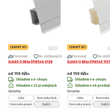
CENOVÝ HIT
CENOVÝ HIT
Porovnat
Do oblíbených
Porovnat
Do oblí
SLK60 Q lišta 5116546 0138
SLK60 Q lišta 5116545 113
od
159 Kč
od
159 Kč
/ks
/ks
Skladem v e-shopu
Skladem v e-shopu
Skladem v 22 prodejnách
Skladem v 46 prodej
Varianta
:
Varianta
:
Lišta
Koncovka levá
Lišta
Koncovka 
Koncovka pravá
Další
Koncovka pravá
Další