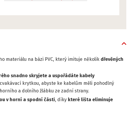
o materiálu na bázi PVC, který imituje několik
dřevěných
rého snadno skryjete a uspořádáte kabely
zacvakávací krytkou, abyste ke kabelům měli pohodlný
o horního a dolního žlábku ze zadní strany.
u v horní a spodní části
, díky
které lišta eliminuje