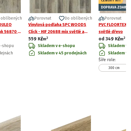
CENOVÝ HIT
DOPRAVA ZDARMA
 oblíbených
Porovnat
Do oblíbených
Porovnat
ODULEO
Vinylová podlaha SPC WOODS
PVC FLOORTEX He
ak 56870 –
Click - HIF 20688 mix světlé a
světlé dřevo
2
2
559 Kč
od
349 Kč
tmavé dřevo
/
m
/
m
e-shopu
Skladem v e-shopu
Skladem v 
dejnách
Skladem v 45 prodejnách
Skladem v 
Šíře role
:
300 cm