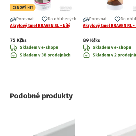
CENOVÝ HIT
Porovnat
Do oblíbených
Porovnat
Do oblí
Akrylový tmel BRAVEN SL - bílý
Akrylový tmel BRAVEN RL -
75 Kč
89 Kč
/ks
/ks
Skladem v e-shopu
Skladem v e-shopu
Skladem v 38 prodejnách
Skladem v 2 prodejn
Podobné produkty