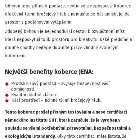
běhoun lépe přilne k podlaze, nevlní se a neposouvá. Koberec
efektivně tlumí kročejový hluk a nemusíte se bát umístit jej do
prostor s podlahovým vytápěním.
Zdobený běhoun je nejjednodušší cestou k ozvláštnění míst,
která neposkytují tolik prostoru pro kreativitu. Úzké předsíně a
dlouhé chodby nejlépe doplníte právě vhodně zvoleným
kobercem.
Největší benefity koberce JENA:
Protiskluzový podklad – zvyšuje bezpečnost vaší
domácnosti.
Kvalitní odolné vlákno.
Tišší prostředí – účinně tlumí kročejový hluk.
Tento koberec prošel přísným testováním a nese certifikaci
německého institutu GUT, která zaručuje, že je vyroben v
souladu se všemi potřebnými zdravotními, bezpečnostními a
ekologickými standardy.
Díky této certifikaci máte jistotu, že