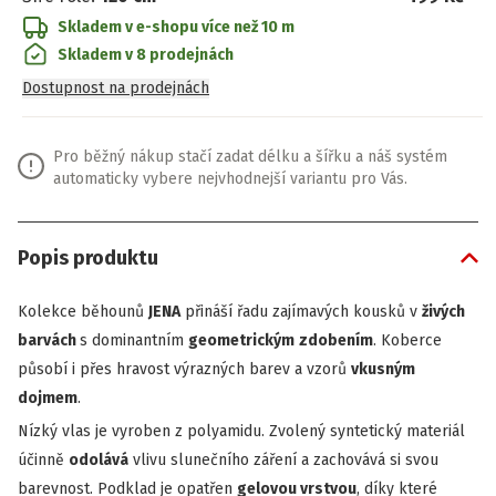
Skladem v e-shopu
více než 10 m
Skladem v 8 prodejnách
Dostupnost na prodejnách
Pro běžný nákup stačí zadat délku a šířku a náš systém
automaticky vybere nejvhodnejší variantu pro Vás.
Popis produktu
Kolekce běhounů
JENA
přináší řadu zajímavých kousků v
živých
barvách
s dominantním
geometrickým
zdobením
. Koberce
působí i přes hravost výrazných barev a vzorů
vkusným
dojmem
.
Nízký vlas je vyroben z polyamidu. Zvolený syntetický materiál
účinně
odolává
vlivu slunečního záření a zachovává si svou
barevnost. Podklad je opatřen
gelovou vrstvou
, díky které