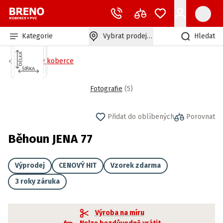
Kategorie
Vybrat prodejnu
Hledat
Běhouny koberce
Fotografie
(
5
)
Přidat do oblíbených
Porovnat
Běhoun JENA 77
Výprodej
CENOVÝ HIT
Vzorek zdarma
3 roky záruka
Výroba na míru