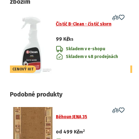
zbožím
Čistič B-Clean - čistič skvrn
99 Kč
/ks
Skladem v e-shopu
Skladem v 48 prodejnách
CENOVÝ HIT
CE
Podobné produkty
Běhoun JENA 35
2
od
499 Kč
/
m