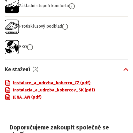
Základní stupeň komfortu
Protiskluzový podklad
EKO
Ke stažení
(
3
)
Instalace_a_udrzba_kobercu_CZ (pdf)
Instalacia_a_udrzba_kobercov_SK (pdf)
JENA_AW (pdf)
Doporučujeme zakoupit společně se