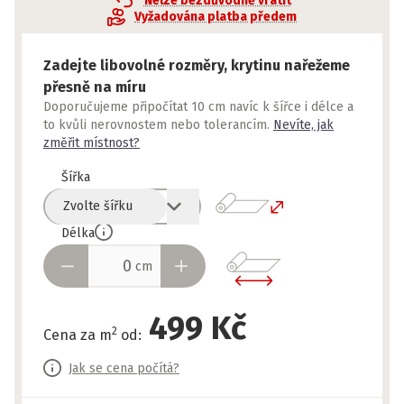
Nelze bezdůvodně vrátit
Vyžadována platba předem
Zadejte libovolné rozměry, krytinu nařežeme
přesně na míru
Doporučujeme připočítat 10 cm navíc k šířce i délce a
to kvůli nerovnostem nebo tolerancím.
Nevíte, jak
změřit místnost?
Šířka
Zvolte šířku
Délka
cm
499 Kč
2
Cena za m
od
:
Jak se cena počítá?