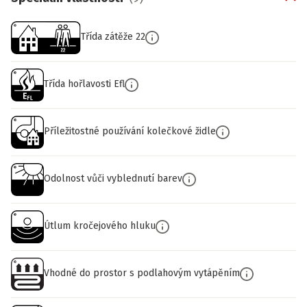
Třída zátěže 22
Třída hořlavosti Efl
Příležitostné používání kolečkové židle
Odolnost vůči vyblednutí barev
Útlum kročejového hluku
Vhodné do prostor s podlahovým vytápěním