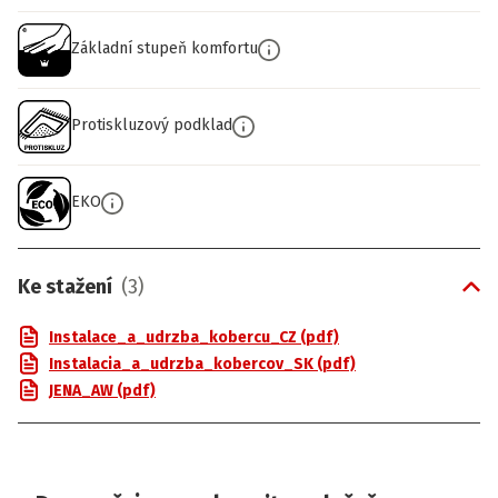
Základní stupeň komfortu
Protiskluzový podklad
EKO
Ke stažení
(
3
)
Instalace_a_udrzba_kobercu_CZ (pdf)
Instalacia_a_udrzba_kobercov_SK (pdf)
JENA_AW (pdf)