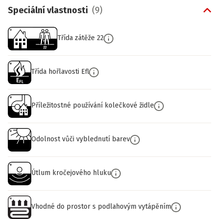
Speciální vlastnosti
(
9
)
Třída zátěže 22
Třída hořlavosti Efl
Příležitostné používání kolečkové židle
Odolnost vůči vyblednutí barev
Útlum kročejového hluku
Vhodné do prostor s podlahovým vytápěním