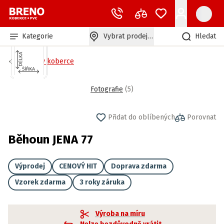
Kategorie
Vybrat prodejnu
Hledat
Běhouny koberce
Fotografie
(
5
)
Přidat do oblíbených
Porovnat
Běhoun JENA 77
Výprodej
CENOVÝ HIT
Doprava zdarma
Vzorek zdarma
3 roky záruka
Výroba na míru