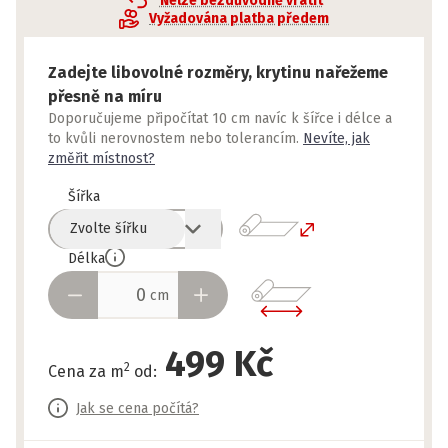
Nelze bezdůvodně vrátit
Vyžadována platba předem
Zadejte libovolné rozměry, krytinu nařežeme
přesně na míru
Doporučujeme připočítat 10 cm navíc k šířce i délce a
to kvůli nerovnostem nebo tolerancím.
Nevíte, jak
změřit místnost?
Šířka
Zvolte šířku
Délka
cm
499 Kč
2
Cena za m
od
:
Jak se cena počítá?