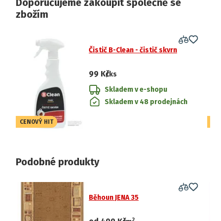
Doporučujeme zakoupit společně se
zbožím
Čistič B-Clean - čistič skvrn
99 Kč
/ks
Skladem v e-shopu
Skladem v 48 prodejnách
CENOVÝ HIT
CE
Podobné produkty
Běhoun JENA 35
2