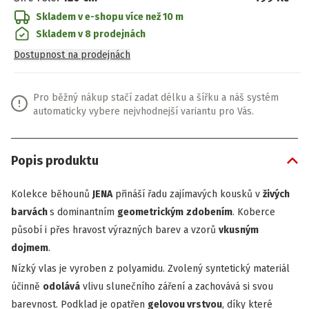
Skladem v e-shopu
více než 10 m
Skladem v 8 prodejnách
Dostupnost na prodejnách
Pro běžný nákup stačí zadat délku a šířku a náš systém
automaticky vybere nejvhodnejší variantu pro Vás.
Popis produktu
Kolekce běhounů
JENA
přináší řadu zajímavých kousků v
živých
barvách
s dominantním
geometrickým
zdobením
. Koberce
působí i přes hravost výrazných barev a vzorů
vkusným
dojmem
.
Nízký vlas je vyroben z polyamidu. Zvolený syntetický materiál
účinně
odolává
vlivu slunečního záření a zachovává si svou
barevnost. Podklad je opatřen
gelovou vrstvou
, díky které