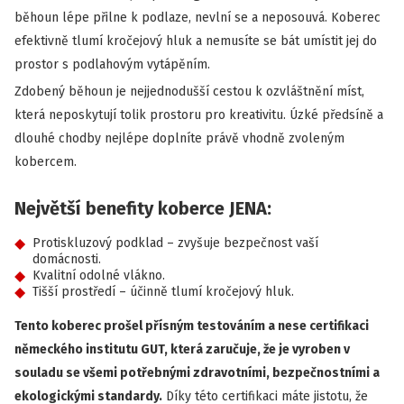
běhoun lépe přilne k podlaze, nevlní se a neposouvá. Koberec
efektivně tlumí kročejový hluk a nemusíte se bát umístit jej do
prostor s podlahovým vytápěním.
Zdobený běhoun je nejjednodušší cestou k ozvláštnění míst,
která neposkytují tolik prostoru pro kreativitu. Úzké předsíně a
dlouhé chodby nejlépe doplníte právě vhodně zvoleným
kobercem.
Největší benefity koberce JENA:
Protiskluzový podklad – zvyšuje bezpečnost vaší
domácnosti.
Kvalitní odolné vlákno.
Tišší prostředí – účinně tlumí kročejový hluk.
Tento koberec prošel přísným testováním a nese certifikaci
německého institutu GUT, která zaručuje, že je vyroben v
souladu se všemi potřebnými zdravotními, bezpečnostními a
ekologickými standardy.
Díky této certifikaci máte jistotu, že