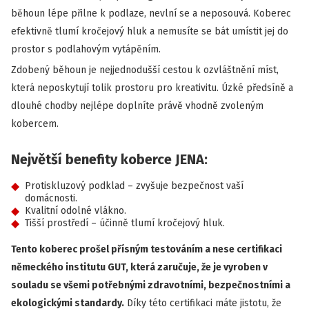
běhoun lépe přilne k podlaze, nevlní se a neposouvá. Koberec
efektivně tlumí kročejový hluk a nemusíte se bát umístit jej do
prostor s podlahovým vytápěním.
Zdobený běhoun je nejjednodušší cestou k ozvláštnění míst,
která neposkytují tolik prostoru pro kreativitu. Úzké předsíně a
dlouhé chodby nejlépe doplníte právě vhodně zvoleným
kobercem.
Největší benefity koberce JENA:
Protiskluzový podklad – zvyšuje bezpečnost vaší
domácnosti.
Kvalitní odolné vlákno.
Tišší prostředí – účinně tlumí kročejový hluk.
Tento koberec prošel přísným testováním a nese certifikaci
německého institutu GUT, která zaručuje, že je vyroben v
souladu se všemi potřebnými zdravotními, bezpečnostními a
ekologickými standardy.
Díky této certifikaci máte jistotu, že