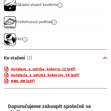
Základní stupeň komfortu
Protiskluzový podklad
EKO
Ke stažení
(
3
)
Instalace_a_udrzba_kobercu_CZ (pdf)
Instalacia_a_udrzba_kobercov_SK (pdf)
JENA_AW (pdf)
Doporučujeme zakoupit společně se