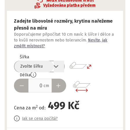
Nelze bezdůvodně vrátit
Vyžadována platba předem
Zadejte libovolné rozměry, krytinu nařežeme
přesně na míru
Doporučujeme připočítat 10 cm navíc k šířce i délce a
to kvůli nerovnostem nebo tolerancím.
Nevíte, jak
změřit místnost?
Šířka
Zvolte šířku
Délka
cm
499 Kč
2
Cena za m
od
:
Jak se cena počítá?