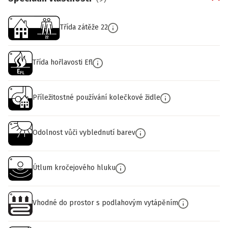
Třída zátěže 22
Třída hořlavosti Efl
Příležitostné používání kolečkové židle
Odolnost vůči vyblednutí barev
Útlum kročejového hluku
Vhodné do prostor s podlahovým vytápěním