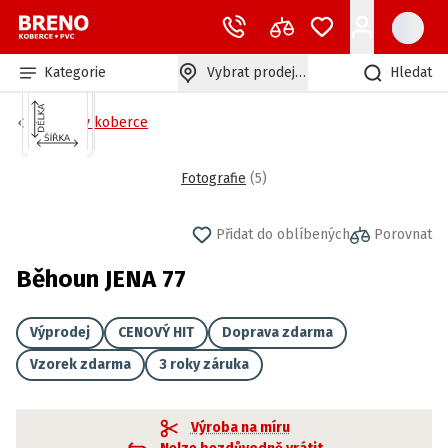
Kategorie
Vybrat prodejnu
Hledat
Běhouny koberce
Fotografie
(
5
)
Přidat do oblíbených
Porovnat
Běhoun JENA 77
Výprodej
CENOVÝ HIT
Doprava zdarma
Vzorek zdarma
3 roky záruka
Výroba na míru