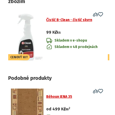
zbožím
Čistič B-Clean - čistič skvrn
99 Kč
/ks
Skladem v e-shopu
Skladem v 48 prodejnách
CENOVÝ HIT
CE
Podobné produkty
Běhoun JENA 35
2
od
499 Kč
/
m