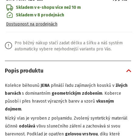
Skladem v e-shopu
více než 10 m
Skladem v 8 prodejnách
Dostupnost na prodejnách
Pro běžný nákup stačí zadat délku a šířku a náš systém
automaticky vybere nejvhodnejší variantu pro Vás.
Popis produktu
Kolekce běhounů
JENA
přináší řadu zajímavých kousků v
živých
barvách
s dominantním
geometrickým
zdobením
. Koberce
působí i přes hravost výrazných barev a vzorů
vkusným
dojmem
.
Nízký vlas je vyroben z polyamidu. Zvolený syntetický materiál
účinně
odolává
vlivu slunečního záření a zachovává si svou
barevnost. Podklad je opatřen
gelovou vrstvou
, díky které