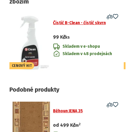
zbožím
Čistič B-Clean - čistič skvrn
99 Kč
/ks
Skladem v e-shopu
Skladem v 48 prodejnách
CENOVÝ HIT
CE
Podobné produkty
Běhoun JENA 35
2
od
499 Kč
/
m