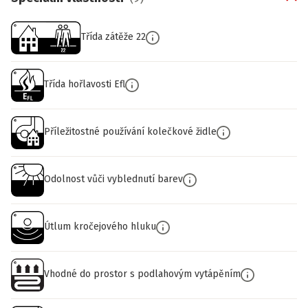
Třída zátěže 22
Třída hořlavosti Efl
Příležitostné používání kolečkové židle
Odolnost vůči vyblednutí barev
Útlum kročejového hluku
Vhodné do prostor s podlahovým vytápěním