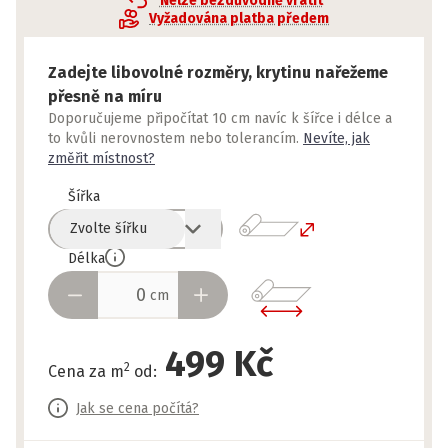
Nelze bezdůvodně vrátit
Vyžadována platba předem
Zadejte libovolné rozměry, krytinu nařežeme
přesně na míru
Doporučujeme připočítat 10 cm navíc k šířce i délce a
to kvůli nerovnostem nebo tolerancím.
Nevíte, jak
změřit místnost?
Šířka
Zvolte šířku
Délka
cm
499 Kč
2
Cena za m
od
:
Jak se cena počítá?