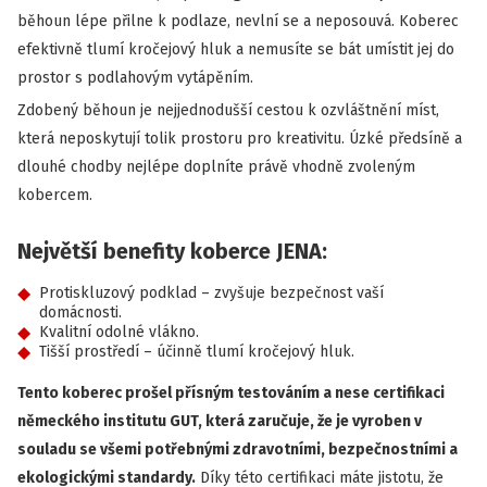
běhoun lépe přilne k podlaze, nevlní se a neposouvá. Koberec
efektivně tlumí kročejový hluk a nemusíte se bát umístit jej do
prostor s podlahovým vytápěním.
Zdobený běhoun je nejjednodušší cestou k ozvláštnění míst,
která neposkytují tolik prostoru pro kreativitu. Úzké předsíně a
dlouhé chodby nejlépe doplníte právě vhodně zvoleným
kobercem.
Největší benefity koberce JENA:
Protiskluzový podklad – zvyšuje bezpečnost vaší
domácnosti.
Kvalitní odolné vlákno.
Tišší prostředí – účinně tlumí kročejový hluk.
Tento koberec prošel přísným testováním a nese certifikaci
německého institutu GUT, která zaručuje, že je vyroben v
souladu se všemi potřebnými zdravotními, bezpečnostními a
ekologickými standardy.
Díky této certifikaci máte jistotu, že