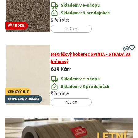
Skladem v e-shopu
Skladem v 6 prodejnách
Šíře role
:
VÝPRODEJ
500 cm
Metrážový koberec SPINTA - STRADA 33
krémový
2
629 Kč
/
m
Skladem v e-shopu
Skladem v 3 prodejnách
CENOVÝ HIT
Šíře role
:
DOPRAVA ZDARMA
400 cm