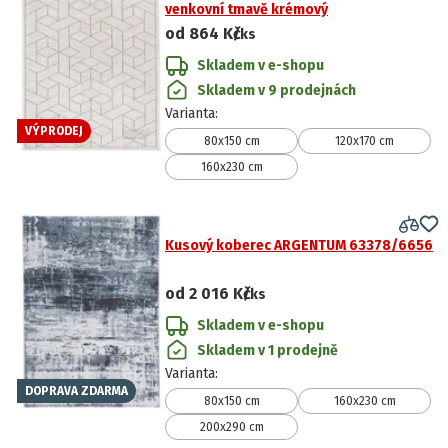
venkovní tmavě krémový
od
864 Kč
/ks
Skladem v e-shopu
Skladem v 9 prodejnách
Varianta
:
VÝPRODEJ
80x150 cm
120x170 cm
160x230 cm
Kusový koberec ARGENTUM 63378/6656
od
2 016 Kč
/ks
Skladem v e-shopu
Skladem v 1 prodejně
Varianta
:
DOPRAVA ZDARMA
80x150 cm
160x230 cm
200x290 cm