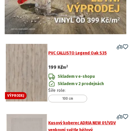
PVC CALLISTO Legend Oak S35
2
199 Kč
/
m
Skladem v e-shopu
Skladem v 2 prodejnách
Šíře role
:
VÝPRODEJ
100 cm
Kusový koberec ADRIA NEW 01/VDV
venkovní světle béžový