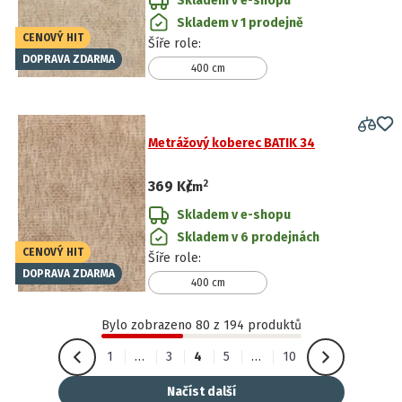
Skladem v e-shopu
Skladem v 1 prodejně
CENOVÝ HIT
Šíře role
:
DOPRAVA ZDARMA
400 cm
Metrážový koberec BATIK 34
2
369 Kč
/
m
Skladem v e-shopu
Skladem v 6 prodejnách
CENOVÝ HIT
Šíře role
:
DOPRAVA ZDARMA
400 cm
Bylo zobrazeno 80 z 194 produktů
1
…
3
4
5
…
10
Načíst další