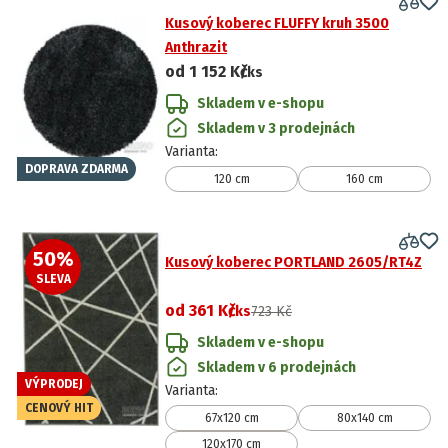
Kusový koberec FLUFFY kruh 3500
Anthrazit
od
1 152 Kč
/ks
Skladem v e-shopu
Skladem v 3 prodejnách
Varianta
:
DOPRAVA ZDARMA
120 cm
160 cm
50
%
Kusový koberec PORTLAND 2605/RT4Z
SLEVA
od
361 Kč
/ks
723 Kč
Skladem v e-shopu
Skladem v 6 prodejnách
VÝPRODEJ
Varianta
:
CENOVÝ HIT
67x120 cm
80x140 cm
120x170 cm