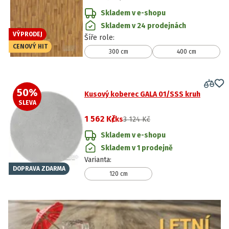
Skladem v e-shopu
Skladem v 24 prodejnách
VÝPRODEJ
Šíře role
:
CENOVÝ HIT
300 cm
400 cm
50
%
Kusový koberec GALA 01/SSS kruh
SLEVA
1 562 Kč
/ks
3 124 Kč
Skladem v e-shopu
Skladem v 1 prodejně
Varianta
:
DOPRAVA ZDARMA
120 cm