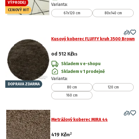
VÝPRODEJ
Varianta
:
CENOVÝ HIT
67x120 cm
80x140 cm
Kusový koberec FLUFFY kruh 3500 Brown
od
512 Kč
/ks
Skladem v e-shopu
Skladem v 1 prodejně
Varianta
:
DOPRAVA ZDARMA
80 cm
120 cm
160 cm
Metrážový koberec MIRA 44
2
419 Kč
/
m