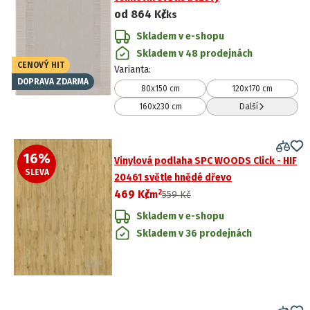
od
864 Kč
/ks
Skladem v e-shopu
Skladem v 48 prodejnách
CENOVÝ HIT
Varianta
:
DOPRAVA ZDARMA
80x150 cm
120x170 cm
160x230 cm
Další
16
%
Vinylová podlaha SPC WOODS Click - HIF
SLEVA
20461 světle hnědé dřevo
2
469 Kč
/
m
559 Kč
Skladem v e-shopu
Skladem v 36 prodejnách