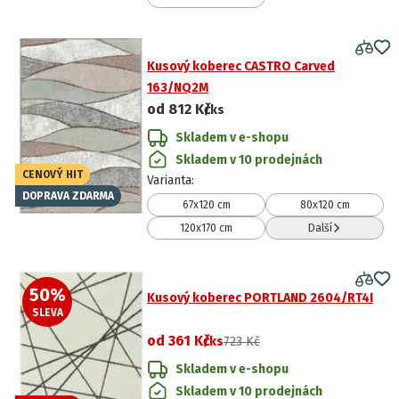
Kusový koberec CASTRO Carved
163/NQ2M
od
812 Kč
/ks
Skladem v e-shopu
Skladem v 10 prodejnách
CENOVÝ HIT
Varianta
:
DOPRAVA ZDARMA
67x120 cm
80x120 cm
120x170 cm
Další
50
%
Kusový koberec PORTLAND 2604/RT4I
SLEVA
od
361 Kč
/ks
723 Kč
Skladem v e-shopu
Skladem v 10 prodejnách