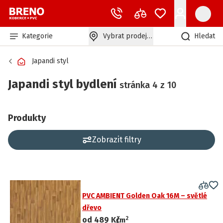
Kategorie
Vybrat prodejnu
Hledat
Japandi styl
Japandi styl bydlení
stránka 4 z 10
Produkty
Zobrazit filtry
PVC AMBIENT Golden Oak 16M – světlé
dřevo
2
od
489 Kč
/
m