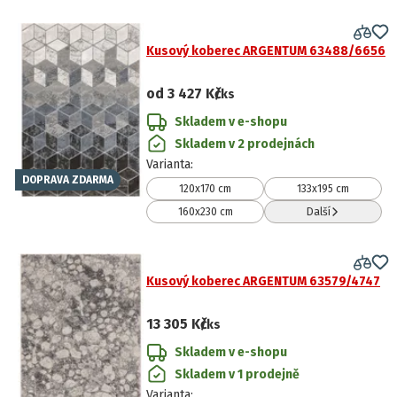
Kusový koberec ARGENTUM 63488/6656
od
3 427 Kč
/ks
Skladem v e-shopu
Skladem v 2 prodejnách
Varianta
:
DOPRAVA ZDARMA
120x170 cm
133x195 cm
160x230 cm
Další
Kusový koberec ARGENTUM 63579/4747
13 305 Kč
/ks
Skladem v e-shopu
Skladem v 1 prodejně
Varianta
: