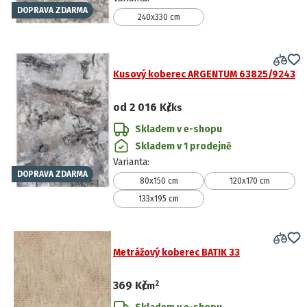
DOPRAVA ZDARMA
240x330 cm
Kusový koberec ARGENTUM 63825/9243
od
2 016 Kč
/ks
Skladem v e-shopu
Skladem v 1 prodejně
Varianta
:
DOPRAVA ZDARMA
80x150 cm
120x170 cm
133x195 cm
Metrážový koberec BATIK 33
2
369 Kč
/
m