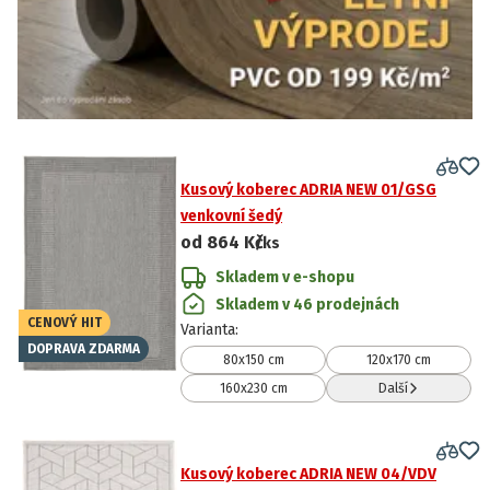
Kusový koberec ADRIA NEW 01/GSG
venkovní šedý
od
864 Kč
/ks
Skladem v e-shopu
Skladem v 46 prodejnách
CENOVÝ HIT
Varianta
:
DOPRAVA ZDARMA
80x150 cm
120x170 cm
160x230 cm
Další
Kusový koberec ADRIA NEW 04/VDV