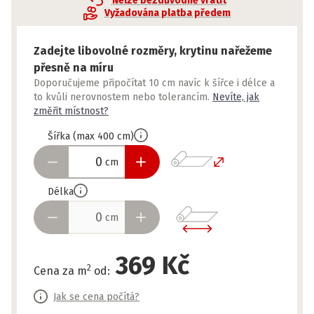
Nelze bezdůvodně vrátit
Vyžadována platba předem
Zadejte libovolné rozměry, krytinu nařežeme
přesně na míru
Doporučujeme připočítat 10 cm navíc k šířce i délce a
to kvůli nerovnostem nebo tolerancím.
Nevíte, jak
změřit místnost?
Šířka
(
max
400
cm
)
cm
Délka
cm
369 Kč
2
Cena za m
od
:
Jak se cena počítá?