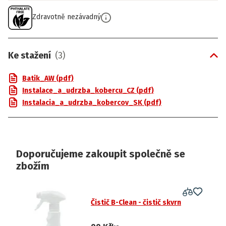
Zdravotně nezávadný
Ke stažení
(
3
)
Batik_AW (pdf)
Instalace_a_udrzba_kobercu_CZ (pdf)
Instalacia_a_udrzba_kobercov_SK (pdf)
Doporučujeme zakoupit společně se
zbožím
Čistič B-Clean - čistič skvrn