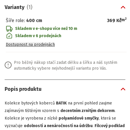
Varianty
(
1
)
2
/
m
Šíře role
:
400 cm
369 Kč
Skladem v e-shopu
více než 10 m
Skladem v 6 prodejnách
Dostupnost na prodejnách
Pro běžný nákup stačí zadat délku a šířku a náš systém
automaticky vybere nejvhodnejší variantu pro Vás.
Popis produktu
Kolekce bytových koberců
BATIK
na první pohled zaujme
zajímavým tištěným vzorem s
decentním zrnitým dekorem
.
Kolekce je vyrobena z nízké
polyamidové smyčky
, která se
vyznačuje
odolností a nenáročností na údržbu
.
Filcový podklad