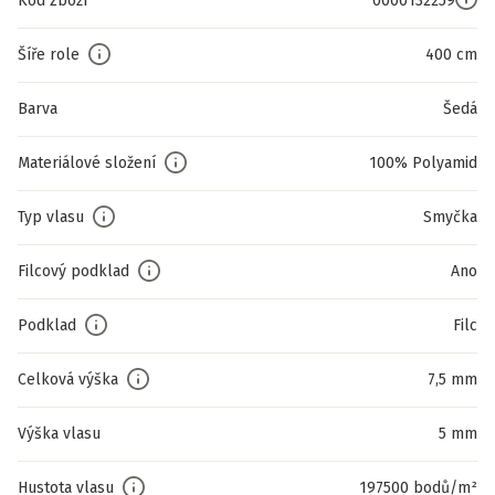
Kód zboží
0000132259
Šíře role
400 cm
Barva
Šedá
Materiálové složení
100% Polyamid
Typ vlasu
Smyčka
Filcový podklad
Ano
Podklad
Filc
Celková výška
7,5 mm
Výška vlasu
5 mm
Hustota vlasu
197500 bodů/m²