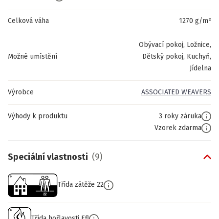
Celková váha
1270 g/m²
Obývací pokoj, Ložnice,
Možné umístění
Dětský pokoj, Kuchyň,
Jídelna
Výrobce
ASSOCIATED WEAVERS
Výhody k produktu
3 roky záruka
Vzorek zdarma
Speciální vlastnosti
(
9
)
Třída zátěže 22
Třída hořlavosti Efl