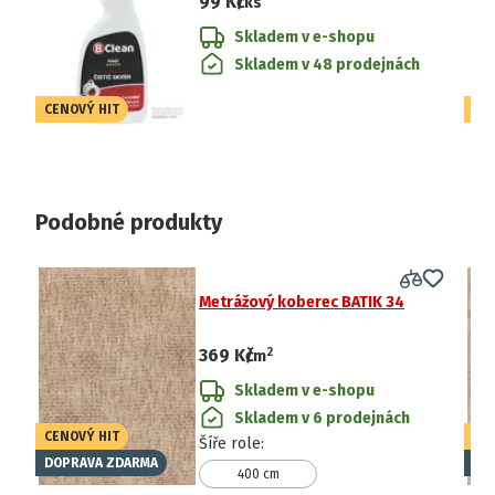
99 Kč
/ks
Skladem v e-shopu
Skladem v 48 prodejnách
CENOVÝ HIT
CE
Podobné produkty
Metrážový koberec BATIK 34
2
369 Kč
/
m
Skladem v e-shopu
Skladem v 6 prodejnách
CENOVÝ HIT
CE
Šíře role
:
DOPRAVA ZDARMA
DO
400 cm