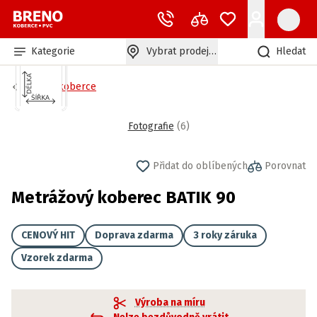
Kategorie
Vybrat prodejnu
Hledat
Bytové koberce
Fotografie
(
6
)
Přidat do oblíbených
Porovnat
Metrážový koberec BATIK 90
CENOVÝ HIT
Doprava zdarma
3 roky záruka
Vzorek zdarma
Výroba na míru