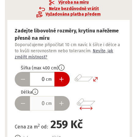
Výroba na míru
Nelze bezdůvodně vrátit
Vyžadována platba předem
Zadejte libovolné rozměry, krytinu nařežeme
přesně na míru
Doporučujeme připočítat 10 cm navíc k šířce i délce a
to kvůli nerovnostem nebo tolerancím.
Nevíte, jak
změřit místnost?
Šířka
(
max
400
cm
)
cm
Délka
cm
259 Kč
2
Cena za m
od
: