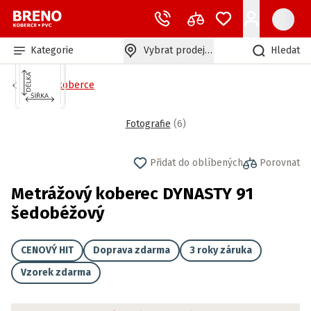
Kategorie
Vybrat prodejnu
Hledat
Bytové koberce
Fotografie
(
6
)
Přidat do oblíbených
Porovnat
Metrážový koberec DYNASTY 91
šedobéžový
CENOVÝ HIT
Doprava zdarma
3 roky záruka
Vzorek zdarma