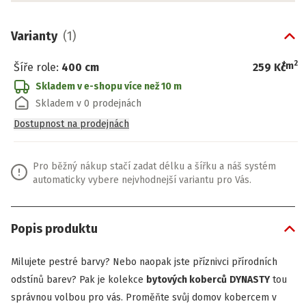
Varianty
(
1
)
2
/
m
Šíře role
:
400 cm
259 Kč
Skladem v e-shopu
více než 10 m
Skladem v 0 prodejnách
Dostupnost na prodejnách
Pro běžný nákup stačí zadat délku a šířku a náš systém
automaticky vybere nejvhodnejší variantu pro Vás.
Popis produktu
Milujete pestré barvy? Nebo naopak jste příznivci přírodních
odstínů barev? Pak je kolekce
bytových koberců
DYNASTY
tou
správnou volbou pro vás. Proměňte svůj domov kobercem v