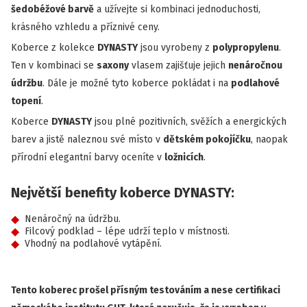
šedobéžové barvě
a užívejte si kombinaci jednoduchosti,
krásného vzhledu a příznivé ceny.
Koberce z kolekce
DYNASTY
jsou vyrobeny z
polypropylenu
.
Ten v kombinaci se
saxony
vlasem zajišťuje jejich
nenáročnou
údržbu
. Dále je možné tyto koberce pokládat i na
podlahové
topení
.
Koberce
DYNASTY
jsou plné pozitivních, svěžích a energických
barev a jistě naleznou své místo v
dětském pokojíčku
, naopak
přírodní elegantní barvy oceníte v
ložnicích
.
Největší benefity koberce DYNASTY:
Nenáročný na údržbu.
Filcový podklad – lépe udrží teplo v místnosti.
Vhodný na podlahové vytápění.
Tento koberec prošel přísným testováním a nese certifikaci