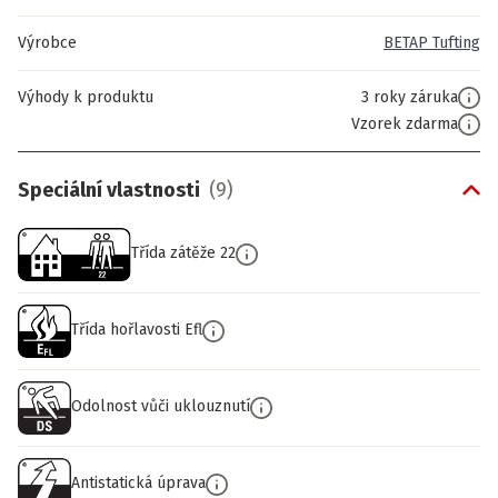
Výrobce
BETAP Tufting
Výhody k produktu
3 roky záruka
Vzorek zdarma
Speciální vlastnosti
(
9
)
Třída zátěže 22
Třída hořlavosti Efl
Odolnost vůči uklouznutí
Antistatická úprava