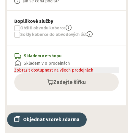
Jak se cena počítá?
Doplňkové služby
Obšití obvodu koberce
Sokly koberce do obvodových lišt
Skladem v e-shopu
Skladem v 0 prodejnách
Zobrazit dostupnost na všech prodejnách
Zadejte šířku
Objednat vzorek zdarma