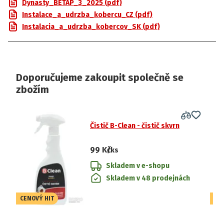
Dynasty_BETAP_3_2025 (pdf)
Instalace_a_udrzba_kobercu_CZ (pdf)
Instalacia_a_udrzba_kobercov_SK (pdf)
Doporučujeme zakoupit společně se
zbožím
Čistič B-Clean - čistič skvrn
99 Kč
/ks
Skladem v e-shopu
Skladem v 48 prodejnách
CENOVÝ HIT
CE