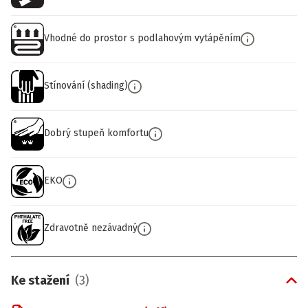
Vhodné do prostor s podlahovým vytápěním
Stínování (shading)
Dobrý stupeň komfortu
EKO
Zdravotně nezávadný
Ke stažení
(
3
)