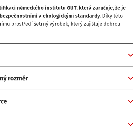
fikaci německého institutu GUT, která zaručuje, že je
 bezpečnostními a ekologickými standardy.
Díky této
otnímu prostředí šetrný výrobek, který zajišťuje dobrou
vný rozměr
rce