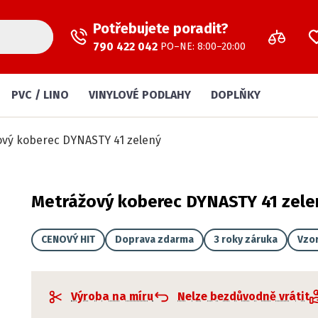
Potřebujete poradit?
790 422 042
PO–NE: 8:00–20:00
PVC / LINO
VINYLOVÉ PODLAHY
DOPLŇKY
ový koberec DYNASTY 41 zelený
Metrážový koberec DYNASTY 41 zele
CENOVÝ HIT
Doprava zdarma
3 roky záruka
Vzo
Výroba na míru
Nelze bezdůvodně vrátit