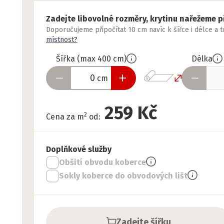
Zadejte libovolné rozměry, krytinu nařežeme p
Doporučujeme připočítat 10 cm navíc k šířce i délce a 
místnost?
Šířka
(
max
400
cm
)
Délka
cm
259 Kč
2
Cena za m
od
:
Doplňkové služby
Obšití obvodu koberce
Sokly koberce do obvodových lišt
Zadejte šířku