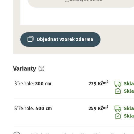
Objednat vzorek zdarma
Varianty
(
2
)
2
/
m
Šíře role
:
300 cm
279 Kč
Skl
Skla
2
/
m
Šíře role
:
400 cm
259 Kč
Skl
Skla