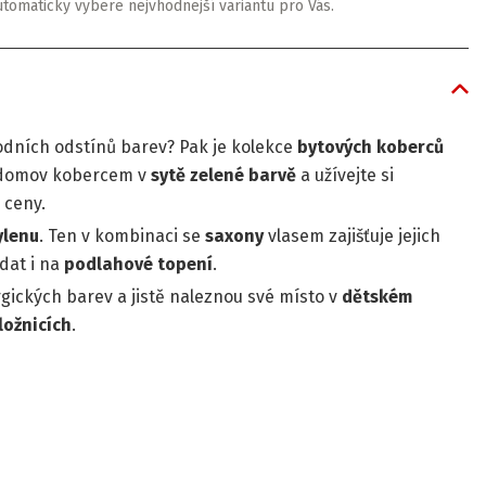
utomaticky vybere nejvhodnejší variantu pro Vás.
rodních odstínů barev? Pak je kolekce
bytových koberců
j domov kobercem v
sytě zelené barvě
a užívejte si
 ceny.
ylenu
. Ten v kombinaci se
saxony
vlasem zajišťuje jejich
dat i na
podlahové topení
.
rgických barev a jistě naleznou své místo v
dětském
ložnicích
.