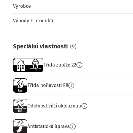
Výrobce
Výhody k produktu
Speciální vlastnosti
(
9
)
Třída zátěže 22
Třída hořlavosti Efl
Odolnost vůči uklouznutí
Antistatická úprava