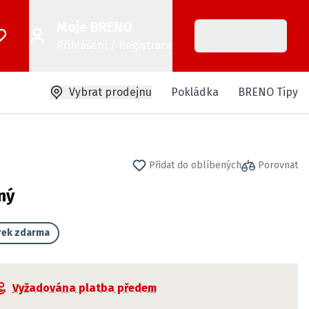
Moje BRENO
Přihlášení / Registrace
Vybrat prodejnu
Pokládka
BRENO Tipy
Přidat do oblíbených
Porovnat
ný
rek zdarma
Vyžadována platba předem