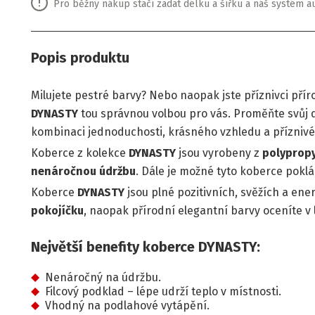
Pro běžný nákup stačí zadat délku a šířku a náš systém a
Popis produktu
Milujete pestré barvy? Nebo naopak jste příznivci pří
DYNASTY
tou správnou volbou pro vás. Proměňte svů
kombinaci jednoduchosti, krásného vzhledu a příznivé
Koberce z kolekce
DYNASTY
jsou vyrobeny z
polyprop
nenáročnou údržbu
. Dále je možné tyto koberce poklá
Koberce
DYNASTY
jsou plné pozitivních, svěžích a ene
pokojíčku
, naopak přírodní elegantní barvy oceníte v
Největší benefity koberce DYNASTY:
Nenáročný na údržbu.
Filcový podklad – lépe udrží teplo v místnosti.
Vhodný na podlahové vytápění.