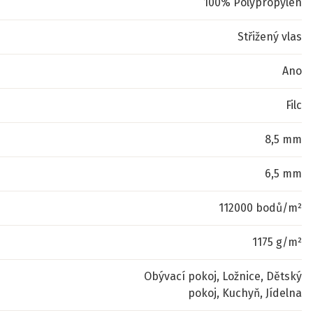
100% Polypropylen
Střižený vlas
Ano
Filc
8,5 mm
6,5 mm
112000 bodů/m²
1175 g/m²
Obývací pokoj, Ložnice, Dětský
pokoj, Kuchyň, Jídelna